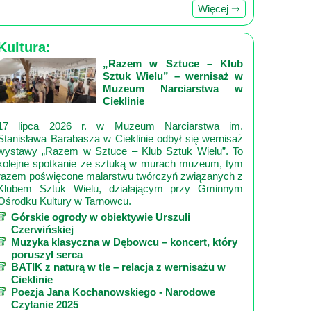
Więcej ⇒
Kultura:
„Razem w Sztuce – Klub
Sztuk Wielu” – wernisaż w
Muzeum Narciarstwa w
Cieklinie
17 lipca 2026 r. w Muzeum Narciarstwa im.
Stanisława Barabasza w Cieklinie odbył się wernisaż
wystawy „Razem w Sztuce – Klub Sztuk Wielu”. To
kolejne spotkanie ze sztuką w murach muzeum, tym
razem poświęcone malarstwu twórczyń związanych z
Klubem Sztuk Wielu, działającym przy Gminnym
Ośrodku Kultury w Tarnowcu.
Górskie ogrody w obiektywie Urszuli
Czerwińskiej
Muzyka klasyczna w Dębowcu – koncert, który
poruszył serca
BATIK z naturą w tle – relacja z wernisażu w
Cieklinie
Poezja Jana Kochanowskiego - Narodowe
Czytanie 2025