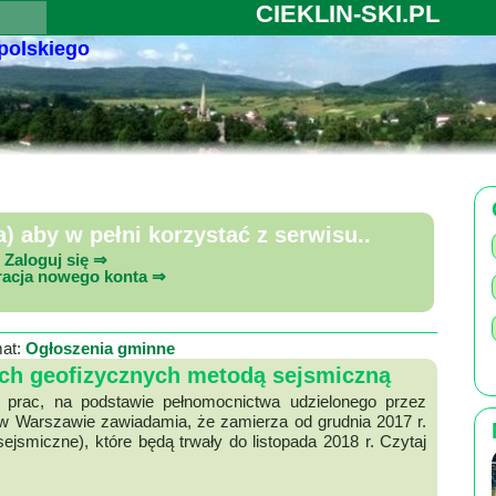
CIEKLIN-SKI.PL
 polskiego
 aby w pełni korzystać z serwisu..
Zaloguj się ⇒
racja nowego konta ⇒
at:
Ogłoszenia gminne
ch geofizycznych metodą sejsmiczną
prac, na podstawie pełnomocnictwa udzielonego przez
w Warszawie zawiadamia, że zamierza od grudnia 2017 r.
ejsmiczne), które będą trwały do listopada 2018 r. Czytaj