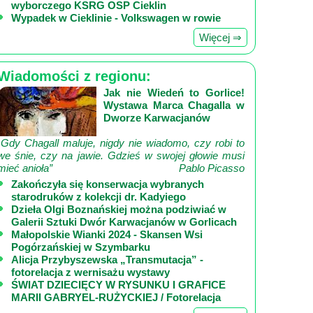
wyborczego KSRG OSP Cieklin
Wypadek w Cieklinie - Volkswagen w rowie
Więcej ⇒
Wiadomości z regionu:
Jak nie Wiedeń to Gorlice!
Wystawa Marca Chagalla w
Dworze Karwacjanów
„Gdy Chagall maluje, nigdy nie wiadomo, czy robi to
we śnie, czy na jawie. Gdzieś w swojej głowie musi
mieć anioła”
Pablo Picasso
Zakończyła się konserwacja wybranych
starodruków z kolekcji dr. Kadyiego
Dzieła Olgi Boznańskiej można podziwiać w
Galerii Sztuki Dwór Karwacjanów w Gorlicach
Małopolskie Wianki 2024 - Skansen Wsi
Pogórzańskiej w Szymbarku
Alicja Przybyszewska „Transmutacja” -
fotorelacja z wernisażu wystawy
ŚWIAT DZIECIĘCY W RYSUNKU I GRAFICE
MARII GABRYEL-RUŻYCKIEJ / Fotorelacja