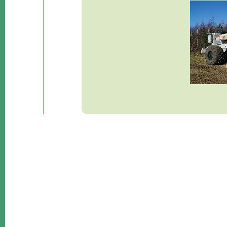
Lokalne
Filmy
Kamery
Informacje
Przydatne
Plakaty
Parafia
Instytucje
Organizacje
OSP
Cieklin
Noclegi
Firmy
Historia
Okolica