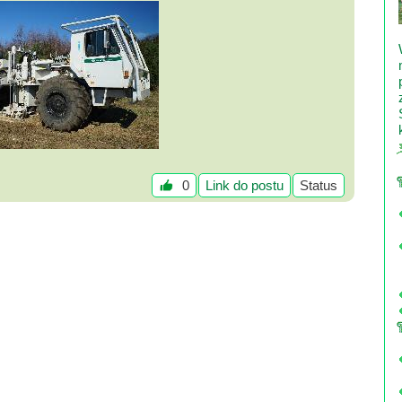
0
Link do postu
Status