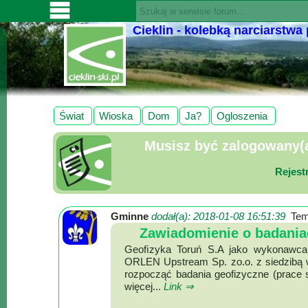
Cieklin - kolebką narciarstwa
SERWISY
CIEKLIN-
SKI.PL
Wiadomości
Świat
Wioska
Dom
Ja?
Ogloszenia
Kultura
Musisz być zalogowany(a)
Sport
Fotorelacja
Rejest
Pogoda
Gminne
dodał(a): 2018-01-08 16:51:39
Tem
Z
Zawiadomienie o badania
regionu
Geoﬁzyka Toruń S.A jako wykonawca 
ORLEN Upstream Sp. zo.o. z siedzibą 
Narty
rozpocząć badania geofizyczne (prace s
więcej...
Link ⇒
Ciekawostki