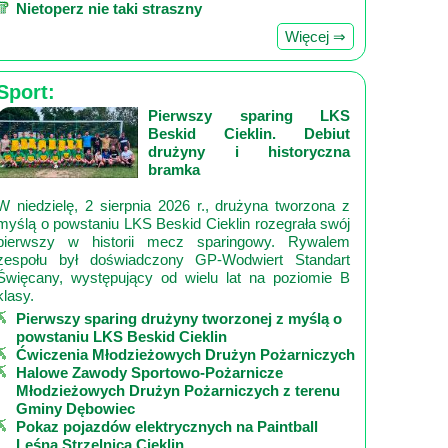
Nietoperz nie taki straszny
Więcej ⇒
Sport:
Pierwszy sparing LKS
Beskid Cieklin. Debiut
drużyny i historyczna
bramka
W niedzielę, 2 sierpnia 2026 r., drużyna tworzona z
myślą o powstaniu LKS Beskid Cieklin rozegrała swój
pierwszy w historii mecz sparingowy. Rywalem
zespołu był doświadczony GP‑Wodwiert Standart
Święcany, występujący od wielu lat na poziomie B
klasy.
Pierwszy sparing drużyny tworzonej z myślą o
powstaniu LKS Beskid Cieklin
Ćwiczenia Młodzieżowych Drużyn Pożarniczych
Halowe Zawody Sportowo-Pożarnicze
Młodzieżowych Drużyn Pożarniczych z terenu
Gminy Dębowiec
Pokaz pojazdów elektrycznych na Paintball
Leśna Strzelnica Cieklin