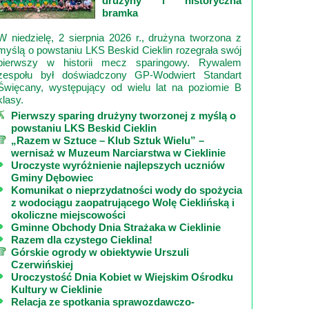
drużyny i historyczna
bramka
W niedzielę, 2 sierpnia 2026 r., drużyna tworzona z
myślą o powstaniu LKS Beskid Cieklin rozegrała swój
pierwszy w historii mecz sparingowy. Rywalem
zespołu był doświadczony GP‑Wodwiert Standart
Święcany, występujący od wielu lat na poziomie B
klasy.
Pierwszy sparing drużyny tworzonej z myślą o
powstaniu LKS Beskid Cieklin
„Razem w Sztuce – Klub Sztuk Wielu” –
wernisaż w Muzeum Narciarstwa w Cieklinie
Uroczyste wyróżnienie najlepszych uczniów
Gminy Dębowiec
Komunikat o nieprzydatności wody do spożycia
z wodociągu zaopatrującego Wolę Cieklińską i
okoliczne miejscowości
Gminne Obchody Dnia Strażaka w Cieklinie
Razem dla czystego Cieklina!
Górskie ogrody w obiektywie Urszuli
Czerwińskiej
Uroczystość Dnia Kobiet w Wiejskim Ośrodku
Kultury w Cieklinie
Relacja ze spotkania sprawozdawczo-