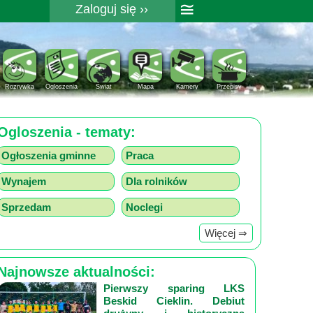
≅
Zaloguj się ››
Rejestracja
Pomoc
Rozrywka
Ogloszenia
Świat
Mapa
Kamery
Przepisy
Ogloszenia - tematy:
Ogłoszenia gminne
Praca
Wynajem
Dla rolników
Sprzedam
Noclegi
Więcej ⇒
Najnowsze aktualności:
Pierwszy sparing LKS
Beskid Cieklin. Debiut