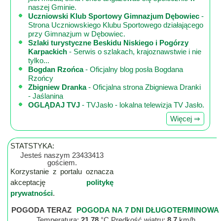
naszej Gminie.
Uczniowski Klub Sportowy Gimnazjum Dębowiec
-
Strona Uczniowskiego Klubu Sportowego działającego
przy Gimnazjum w Dębowiec.
Szlaki turystyczne Beskidu Niskiego i Pogórzy
Karpackich
- Serwis o szlakach, krajoznawstwie i nie
tylko...
Bogdan Rzońca
- Oficjalny blog posła Bogdana
Rzońcy
Zbigniew Dranka
- Oficjalna strona Zbigniewa Dranki
- Jaślanina
OGLĄDAJ TVJ
- TVJasło - lokalna telewizja TV Jasło.
Więcej ⇒
STATSTYKA:
Jesteś naszym 23433413
gościem.
Korzystanie z portalu oznacza
akceptację
politykę
prywatności
.
POGODA TERAZ
POGODA NA 7 DNI DŁUGOTERMINOWA
Temperatura:
21.78
°C Prędkość wiatru:
8.7
km/h