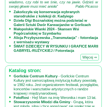
wiadomo, czy robi to we śnie, czy na jawie. Gdzieś w
swojej głowie musi mieć anioła”
Pablo Picasso
Zakończyła się konserwacja wybranych
starodruków z kolekcji dr. Kadyiego
Dzieła Olgi Boznańskiej można podziwiać w
Galerii Sztuki Dwór Karwacjanów w Gorlicach
Małopolskie Wianki 2024 - Skansen Wsi
Pogórzańskiej w Szymbarku
Alicja Przybyszewska „Transmutacja” - fotorelacja
z wernisażu wystawy
ŚWIAT DZIECIĘCY W RYSUNKU I GRAFICE MARII
GABRYEL-RUŻYCKIEJ / Fotorelacja
Więcej ⇒
Katalog stron:
Gorlickie Centrum Kultury
- Gorlickie Centrum
Kultury jest samorządową instytucją kultury powstałą
w 1982 roku. Jest organizatorem festiwali, przeglądów,
koncertów i warsztatów artystycznych o randze
krajowej i międzynarodowej.
FotoRosi
- Hej! Mam na imię Weronika i mam 13 lat.
Stowarzyszenie Młodzi dla Gminy
- Grupą, która
jest młoda, silna i chce angażować się społecznie w