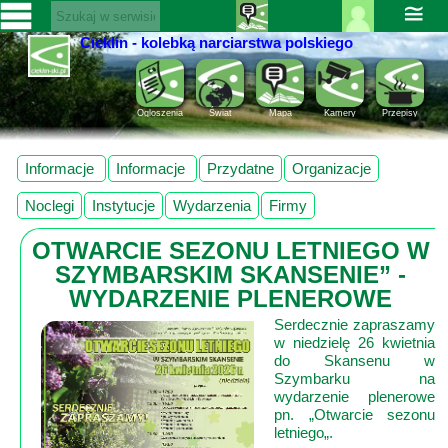
≅
Cieklin - kolebką narciarstwa polskiego
Zaloguj
SERWISY
się ››
CIEKLIN-
Rejestracja
Ogloszenia
Świat
Mapa
Kamery
Przepisy
SKI.PL
Pomoc
Wiadomości
Informacje
Informacje
Przydatne
Organizacje
Rozrywka
Kultura
Noclegi
Instytucje
Wydarzenia
Firmy
Sport
OTWARCIE SEZONU LETNIEGO W
Fotorelacja
SZYMBARSKIM SKANSENIE” -
Pogoda
WYDARZENIE PLENEROWE
Z
Serdecznie zapraszamy
w niedzielę 26 kwietnia
regionu
do Skansenu w
Szymbarku na
Narty
wydarzenie plenerowe
pn. „Otwarcie sezonu
letniego„.
Ciekawostki