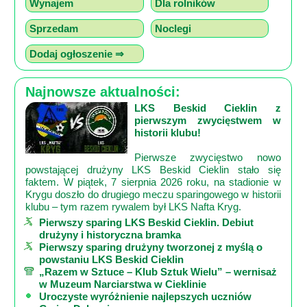
Wynajem
Dla rolników
Sprzedam
Noclegi
Dodaj ogłoszenie ⇒
Najnowsze aktualności:
LKS Beskid Cieklin z
pierwszym zwycięstwem w
historii klubu!
Pierwsze zwycięstwo nowo
powstającej drużyny LKS Beskid Cieklin stało się
faktem. W piątek, 7 sierpnia 2026 roku, na stadionie w
Krygu doszło do drugiego meczu sparingowego w historii
klubu – tym razem rywalem był LKS Nafta Kryg.
Pierwszy sparing LKS Beskid Cieklin. Debiut
drużyny i historyczna bramka
Pierwszy sparing drużyny tworzonej z myślą o
powstaniu LKS Beskid Cieklin
„Razem w Sztuce – Klub Sztuk Wielu” – wernisaż
w Muzeum Narciarstwa w Cieklinie
Uroczyste wyróżnienie najlepszych uczniów