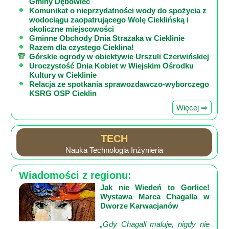
Gminy Dębowiec
Komunikat o nieprzydatności wody do spożycia z
wodociągu zaopatrującego Wolę Cieklińską i
okoliczne miejscowości
Gminne Obchody Dnia Strażaka w Cieklinie
Razem dla czystego Cieklina!
Górskie ogrody w obiektywie Urszuli Czerwińskiej
Uroczystość Dnia Kobiet w Wiejskim Ośrodku
Kultury w Cieklinie
Relacja ze spotkania sprawozdawczo-wyborczego
KSRG OSP Cieklin
Więcej ⇒
TECH
Nauka Technologia Inżynieria
Wiadomości z regionu:
Jak nie Wiedeń to Gorlice!
Wystawa Marca Chagalla w
Dworze Karwacjanów
„Gdy Chagall maluje, nigdy nie