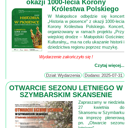
okazji 1000-lecia Korony
Królestwa Polskiego
Mapa
W Małopolsce odbędzie się koncert
-
„Historia w piosence” z okazji 1000-lecia
Beskid
Korony Królestwa Polskiego. Koncert,
organizowany w ramach projektu „Przy
Niski
wiejskiej drodze – Małopolski Gościniec
i
Kulturalny„, ma na celu ukazanie historii i
dziedzictwa regionu poprzez muzykę.
Pogórze
Kalendarz
Wydarzenie zakończyło się !
imprez
Czytaj więcej...
i
Dział: Wydarzenia
Dodano: 2025-07-31
wydarzeń...
Mapa
OTWARCIE SEZONU LETNIEGO W
ze
SZYMBARSKIM SKANSENIE
zdjęciami
Zapraszamy w niedziela
Mapa
27 kwietnia do
Skansenu w Szymbarku
z
na imprezę plenerową
filmami
pn. „Otwarcie sezonu
letniego”.