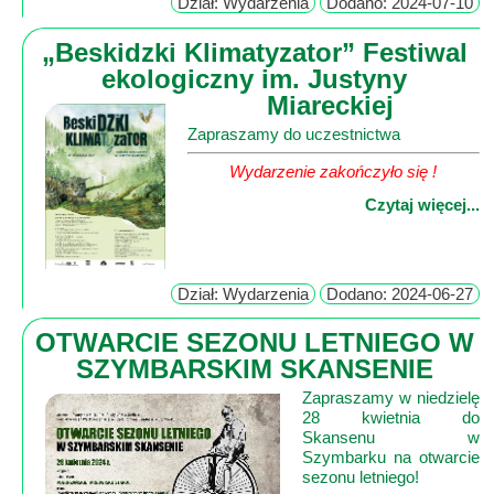
Dział: Wydarzenia
Dodano: 2024-07-10
Poznaj
nas
„Beskidzki Klimatyzator” Festiwal
Regulamin
ekologiczny im. Justyny
ciacho
Miareckiej
c
Zapraszamy do uczestnictwa
X
Wydarzenie zakończyło się !
Czytaj więcej...
Dział: Wydarzenia
Dodano: 2024-06-27
OTWARCIE SEZONU LETNIEGO W
SZYMBARSKIM SKANSENIE
Zapraszamy w niedzielę
28 kwietnia do
Skansenu w
Szymbarku na otwarcie
sezonu letniego!