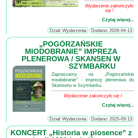
Lokalne
Wydarzenie zakończyło
się !
Filmy
Czytaj więcej...
Kamery
Dział: Wydarzenia
Dodano: 2026-04-13
Informacje
„POGÓRZAŃSKIE
Przydatne
MIODOBRANIE” IMPREZA
Plakaty
PLENEROWA / SKANSEN W
Parafia
SZYMBARKU
Instytucje
Zapraszamy na „Pogórzańskie
Organizacje
miodobranie” - imprezę plenerowa do
OSP
Skansenu w Szymbarku.
Cieklin
Wydarzenie zakończyło się !
Noclegi
Czytaj więcej...
Firmy
Dział: Wydarzenia
Dodano: 2025-09-13
Historia
KONCERT „Historia w piosence” z
Okolica