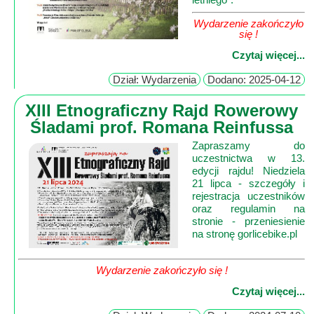
Mapa
-
Wydarzenie zakończyło
się !
filmy
Czytaj więcej...
z
drona
Dział: Wydarzenia
Dodano: 2025-04-12
Trasy
XIII Etnograficzny Rajd Rowerowy
Śladami prof. Romana Reinfussa
Przepisy
Dodaj
Zapraszamy do
uczestnictwa w 13.
przepis
edycji rajdu! Niedziela
21 lipca - szczegóły i
Forum
rejestracja uczestników
oraz regulamin na
Świat
stronie - przeniesienie
Wioska
Dom
Ogłoszenia
Wydarzenie zakończyło się !
Rozrywka
Czytaj więcej...