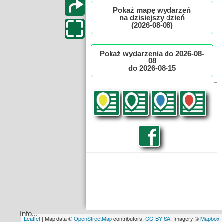
Lokalne
Pokaż mapę wydarzeń
na dzisiejszy dzień
Filmy
(2026-08-08)
Kamery
Pokaż wydarzenia do 2026-08-
Informacje
08
do 2026-08-15
Przydatne
Plakaty
Parafia
Instytucje
Organizacje
OSP
Cieklin
Noclegi
Planowanie trasy
Spacer Panoramy
Twój wkład
Firmy
Środek transportu:
NE:
Kliknij w mapę aby pobrać
🚗 Auto
🚴 Rower
współrzędne.
🚶 Pieszo
Historia
Punkty trasy:
Info...
1. klik na mapie = start, 2. klik = meta. Punkty
Okolica
Leaflet
| Map data ©
OpenStreetMap
contributors,
CC-BY-SA
, Imagery ©
Mapbox