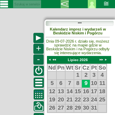
≅
pano
SERWISY
•••
CIEKLIN-
Auto
Events
Kalendarz imprez i wydarzeń w
PrinrSkan
SKI.PL
menu
mapa
Beskidzie Niskim i Pogórzu
Warstwy mapy
►
Dnia 09-07-2026 r. działo się, możesz
Wiadomości
sprawdzić na mapie gdzie w
+
Warstwy mapy
Beskidzie Niskim i na Pogórzu odbyły
Kultura
się interesujące wydarzenia.
-
Sport
Lipiec 2026
Fotorelacja
Nd
Pn
Wt
Sr
Cz
Pt
So
Pogoda
1
2
3
4
Z forum
Z
5
6
7
8
9
10
11
regionu
12
13
14
15
16
17
18
19
20
21
22
23
24
25
Narty
26
27
28
29
30
31
Obiekty
Ciekawostki
Cieklin