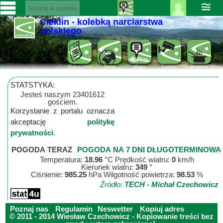
≅
Cieklin - kolebką narciarstwa
Zaloguj
SERWISY
polskiego
się ››
CIEKLIN-
Rejestracja
SKI.PL
Pomoc
Ogloszenia
Świat
Mapa
Kamery
Przepisy
Wiadomości
STATSTYKA:
Jesteś naszym 23401612
Kultura
Rozrywka
gościem.
Sport
Korzystanie z portalu oznacza
akceptację
politykę
Fotorelacja
prywatności
.
Pogoda
POGODA TERAZ
POGODA NA 7 DNI DŁUGOTERMINOWA
Z
Temperatura:
18.96
°C Prędkość wiatru:
0
km/h
Kierunek wiatru:
349
°
regionu
Ciśnienie:
985.25
hPa Wilgotność powietrza:
98.53
%
Źródło:
TECH - Michał Czechowicz
Narty
Poznaj nas
Regulamin
Neswetter
Kopiuj adres
© 2011 - 2014 Wiesław Czechowicz - Kopiowanie treści bez
Ciekawostki