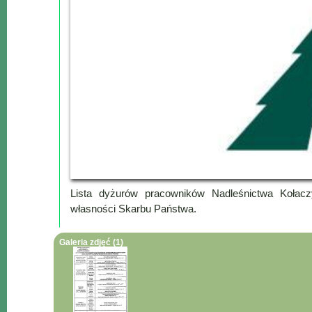
Lokalne
Filmy
Kamery
Informacje
Przydatne
Plakaty
Parafia
Instytucje
Organizacje
OSP
Lista dyżurów pracowników Nadleśnictwa Kołac
Cieklin
własności Skarbu Państwa.
Noclegi
Firmy
Galeria zdjęć (1)
Historia
Okolica