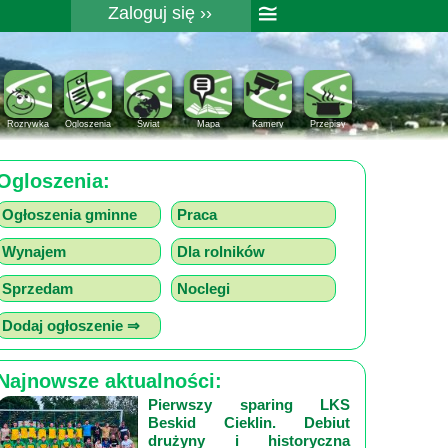
≅
Zaloguj się ››
Rejestracja
Pomoc
Rozrywka
Ogloszenia
Świat
Mapa
Kamery
Przepisy
Ogloszenia:
Ogłoszenia gminne
Praca
Wynajem
Dla rolników
Sprzedam
Noclegi
Dodaj ogłoszenie ⇒
Najnowsze aktualności:
Pierwszy sparing LKS
Beskid Cieklin. Debiut
drużyny i historyczna