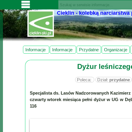
Cieklin - kolebką narciarstwa
SERWISY
CIEKLIN-
SKI.PL
Wiadomości
Informacje
Informacje
Przydatne
Organizacje
Kultura
Dyżur leśnicze
Sport
Fotorelacja
Poleca:
Dział:
przydatne
Pogoda
Specjalista ds. Lasów Nadzorowanych Kazimierz 
Z
czwarty wtorek miesiąca pełni dyżur w UG w Dęb
regionu
116
Narty
Ciekawostki