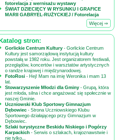
fotorelacja z wernisażu wystawy
ŚWIAT DZIECIĘCY W RYSUNKU I GRAFICE
MARII GABRYEL-RUŻYCKIEJ / Fotorelacja
Więcej ⇒
Katalog stron:
Gorlickie Centrum Kultury
- Gorlickie Centrum
Kultury jest samorządową instytucją kultury
powstałą w 1982 roku. Jest organizatorem festiwali,
przeglądów, koncertów i warsztatów artystycznych
o randze krajowej i międzynarodowej.
FotoRosi
- Hej! Mam na imię Weronika i mam 13
lat.
Stowarzyszenie Młodzi dla Gminy
- Grupą, która
jest młoda, silna i chce angażować się społecznie w
naszej Gminie.
Uczniowski Klub Sportowy Gimnazjum
Dębowiec
- Strona Uczniowskiego Klubu
Sportowego działającego przy Gimnazjum w
Dębowiec.
Szlaki turystyczne Beskidu Niskiego i Pogórzy
Karpackich
- Serwis o szlakach, krajoznawstwie i
nie tylko...