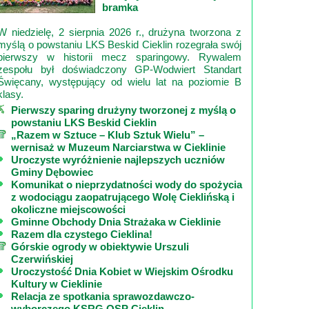
bramka
W niedzielę, 2 sierpnia 2026 r., drużyna tworzona z
myślą o powstaniu LKS Beskid Cieklin rozegrała swój
pierwszy w historii mecz sparingowy. Rywalem
zespołu był doświadczony GP‑Wodwiert Standart
Święcany, występujący od wielu lat na poziomie B
klasy.
Pierwszy sparing drużyny tworzonej z myślą o
powstaniu LKS Beskid Cieklin
„Razem w Sztuce – Klub Sztuk Wielu” –
wernisaż w Muzeum Narciarstwa w Cieklinie
Uroczyste wyróżnienie najlepszych uczniów
Gminy Dębowiec
Komunikat o nieprzydatności wody do spożycia
z wodociągu zaopatrującego Wolę Cieklińską i
okoliczne miejscowości
Gminne Obchody Dnia Strażaka w Cieklinie
Razem dla czystego Cieklina!
Górskie ogrody w obiektywie Urszuli
Czerwińskiej
Uroczystość Dnia Kobiet w Wiejskim Ośrodku
Kultury w Cieklinie
Relacja ze spotkania sprawozdawczo-
wyborczego KSRG OSP Cieklin