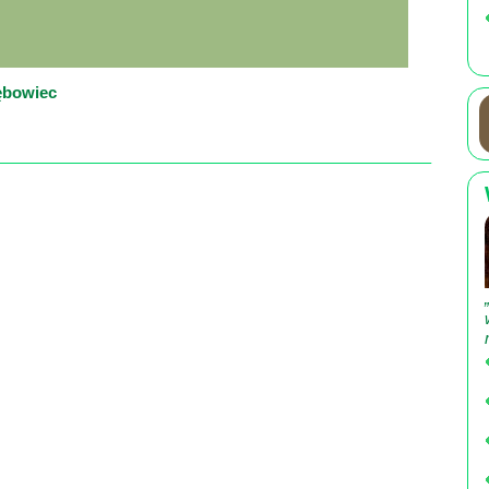
ębowiec
×