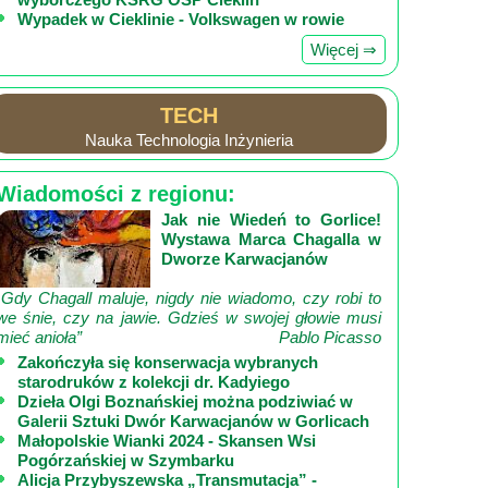
Wypadek w Cieklinie - Volkswagen w rowie
Więcej ⇒
TECH
Nauka Technologia Inżynieria
Wiadomości z regionu:
Jak nie Wiedeń to Gorlice!
Wystawa Marca Chagalla w
Dworze Karwacjanów
„Gdy Chagall maluje, nigdy nie wiadomo, czy robi to
we śnie, czy na jawie. Gdzieś w swojej głowie musi
mieć anioła”
Pablo Picasso
Zakończyła się konserwacja wybranych
starodruków z kolekcji dr. Kadyiego
Dzieła Olgi Boznańskiej można podziwiać w
Galerii Sztuki Dwór Karwacjanów w Gorlicach
Małopolskie Wianki 2024 - Skansen Wsi
Pogórzańskiej w Szymbarku
Alicja Przybyszewska „Transmutacja” -