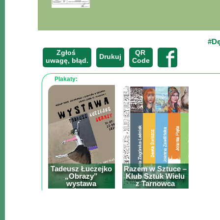
Mapa
-
#D
Beskid
Zgłoś
QR
Niski
Drukuj
uwagę, błąd.
Code
i
Plakaty:
Pogórze
Kalendarz
imprez
i
wydarzeń...
Mapa
ze
Tadeusz Łuczejko
Razem w Sztuce –
zdjęciami
„Obrazy”
Klub Sztuk Wielu
wystawa
z Tarnowca
Mapa
malarstwa
z
filmami