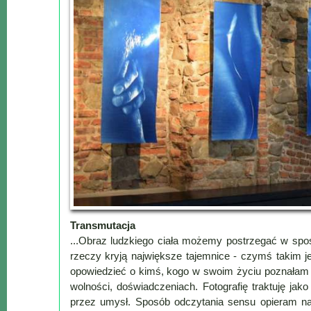
Lokalne
Filmy
Kamery
Informacje
Przydatne
Plakaty
Parafia
Instytucje
Organizacje
OSP
Cieklin
Noclegi
Transmutacja
Firmy
...Obraz ludzkiego ciała możemy postrzegać w sposó
rzeczy kryją największe tajemnice - czymś takim j
opowiedzieć o kimś, kogo w swoim życiu poznałam na
Historia
wolności, doświadczeniach. Fotografię traktuję ja
przez umysł. Sposób odczytania sensu opieram na 
Okolica