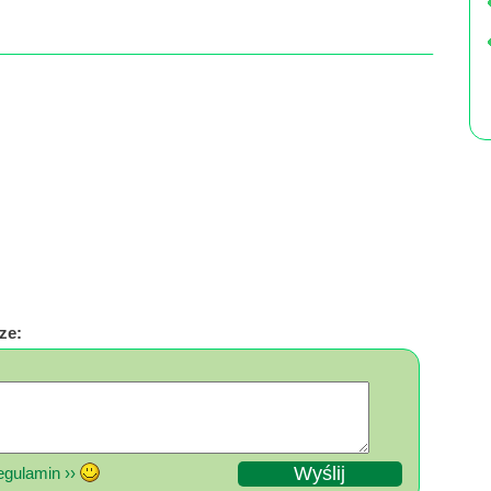
×
ze:
gulamin ››