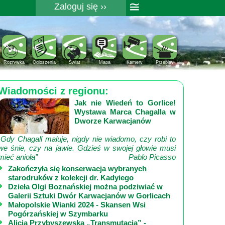
≅
Zaloguj się ››
Rejestracja
Pomoc
Rozrywka
Ogloszenia
Świat
Mapa
Kamery
Przepisy
Wiadomości z regionu:
Jak nie Wiedeń to Gorlice!
Wystawa Marca Chagalla w
Dworze Karwacjanów
„Gdy Chagall maluje, nigdy nie wiadomo, czy robi to
we śnie, czy na jawie. Gdzieś w swojej głowie musi
mieć anioła”
Pablo Picasso
Zakończyła się konserwacja wybranych
starodruków z kolekcji dr. Kadyiego
Dzieła Olgi Boznańskiej można podziwiać w
Galerii Sztuki Dwór Karwacjanów w Gorlicach
Małopolskie Wianki 2024 - Skansen Wsi
Pogórzańskiej w Szymbarku
Alicja Przybyszewska „Transmutacja” -