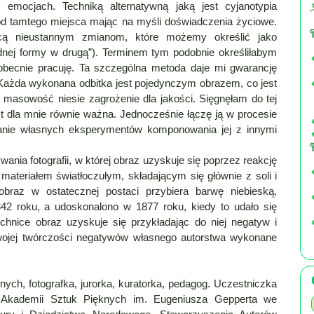
 emocjach. Techniką alternatywną jaką jest cyjanotypia
 od tamtego miejsca mając na myśli doświadczenia życiowe.
jącą nieustannym zmianom, które możemy określić jako
jednej formy w drugą”). Terminem tym podobnie określiłabym
 obecnie pracuję. Ta szczególna metoda daje mi gwarancję
i. Każda wykonana odbitka jest pojedynczym obrazem, co jest
 masowość niesie zagrożenie dla jakości. Sięgnęłam do tej
jest dla mnie równie ważna. Jednocześnie łączę ją w procesie
nie własnych eksperymentów komponowania jej z innymi
wania fotografii, w której obraz uzyskuje się poprzez reakcję
 materiałem światłoczułym, składającym się głównie z soli i
braz w ostatecznej postaci przybiera barwę niebieską,
2 roku, a udoskonalono w 1877 roku, kiedy to udało się
hnice obraz uzyskuje się przykładając do niej negatyw i
wojej twórczości negatywów własnego autorstwa wykonane
nych, fotografka, jurorka, kuratorka, pedagog. Uczestniczka
tka Akademii Sztuk Pięknych im. Eugeniusza Gepperta we