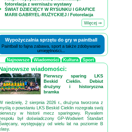
fotorelacja z wernisażu wystawy
ŚWIAT DZIECIĘCY W RYSUNKU I GRAFICE
MARII GABRYEL-RUŻYCKIEJ / Fotorelacja
Więcej ⇒
Wypożyczalnia sprzętu do gry w paintball
Paintball to fajna zabawa, sport a także zdobywanie
umiejętności...
Najnowsze
Wiadomości
Kultura
Sport
Najnowsze wiadomości:
Pierwszy sparing LKS
Beskid Cieklin. Debiut
drużyny i historyczna
bramka
W niedzielę, 2 sierpnia 2026 r., drużyna tworzona z
myślą o powstaniu LKS Beskid Cieklin rozegrała swój
pierwszy w historii mecz sparingowy. Rywalem
zespołu był doświadczony GP‑Wodwiert Standart
Święcany, występujący od wielu lat na poziomie B
klasy.