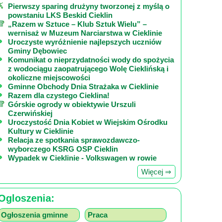
Pierwszy sparing drużyny tworzonej z myślą o
powstaniu LKS Beskid Cieklin
„Razem w Sztuce – Klub Sztuk Wielu” –
wernisaż w Muzeum Narciarstwa w Cieklinie
Uroczyste wyróżnienie najlepszych uczniów
Gminy Dębowiec
Komunikat o nieprzydatności wody do spożycia
z wodociągu zaopatrującego Wolę Cieklińską i
okoliczne miejscowości
Gminne Obchody Dnia Strażaka w Cieklinie
Razem dla czystego Cieklina!
Górskie ogrody w obiektywie Urszuli
Czerwińskiej
Uroczystość Dnia Kobiet w Wiejskim Ośrodku
Kultury w Cieklinie
Relacja ze spotkania sprawozdawczo-
wyborczego KSRG OSP Cieklin
Wypadek w Cieklinie - Volkswagen w rowie
Więcej ⇒
Ogloszenia:
Ogłoszenia gminne
Praca