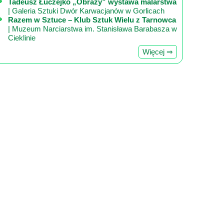
Tadeusz Łuczejko „Obrazy” wystawa malarstwa
| Galeria Sztuki Dwór Karwacjanów w Gorlicach
Razem w Sztuce – Klub Sztuk Wielu z Tarnowca
| Muzeum Narciarstwa im. Stanisława Barabasza w
Cieklinie
Więcej ⇒