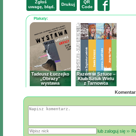
Poznaj
Zgłoś
QR
Drukuj
uwagę, błąd.
Code
nas
Regulamin
Plakaty:
ciacho
c
X
Tadeusz Łuczejko
Razem w Sztuce –
„Obrazy”
Klub Sztuk Wielu
wystawa
z Tarnowca
malarstwa
Komentar
lub zaloguj się ››
Re