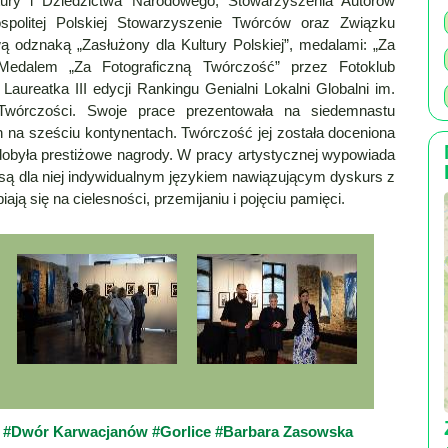
tury i Dziedzictwa Narodowego, Stowarzyszenia Autorów
politej Polskiej Stowarzyszenie Twórców oraz Związku
 odznaką „Zasłużony dla Kultury Polskiej”, medalami: „Za
m Medalem „Za Fotograficzną Twórczość” przez Fotoklub
aureatka III edycji Rankingu Genialni Lokalni Globalni im.
 Twórczości. Swoje prace prezentowała na siedemnastu
 na sześciu kontynentach. Twórczość jej została doceniona
obyła prestiżowe nagrody. W pracy artystycznej wypowiada
e są dla niej indywidualnym językiem nawiązującym dyskurs z
ą się na cielesności, przemijaniu i pojęciu pamięci.
a
#Dwór Karwacjanów
#Gorlice
#Barbara Zasowska