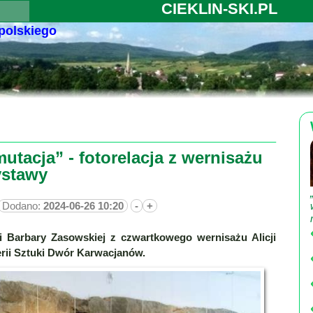
CIEKLIN-SKI.PL
 polskiego
utacja” - fotorelacja z wernisażu
stawy
Dodano:
2024-06-26 10:20
-
+
ji Barbary Zasowskiej z czwartkowego wernisażu Alicji
lerii Sztuki Dwór Karwacjanów.