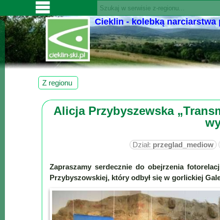
Cieklin - kolebką narciarstwa
SERWISY
CIEKLIN-
SKI.PL
Wiadomości
Z regionu
Kultura
Alicja Przybyszewska „Transm
Sport
wy
Fotorelacja
Pogoda
Dział:
przeglad_mediow
Z
Zapraszamy serdecznie do obejrzenia fotorelac
regionu
Przybyszowskiej, który odbył się w gorlickiej Ga
Narty
Ciekawostki