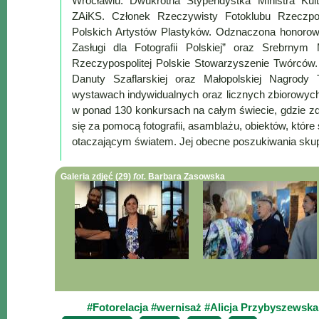
Wrocławiu. Dwukrotna Stypendystka Ministra Kul
Mapa
ZAiKS. Członek Rzeczywisty Fotoklubu Rzeczpos
-
Polskich Artystów Plastyków. Odznaczona honorową
filmy
Zasługi dla Fotografii Polskiej” oraz Srebrny
z
Rzeczypospolitej Polskie Stowarzyszenie Twórców. L
drona
Danuty Szaflarskiej oraz Małopolskiej Nagrody
wystawach indywidualnych oraz licznych zbiorowych
Trasy
w ponad 130 konkursach na całym świecie, gdzie zd
się za pomocą fotografii, asamblażu, obiektów, któr
Przepisy
otaczającym światem. Jej obecne poszukiwania skupiaj
Dodaj
przepis
Galeria zdjęć (29)
fot.
Barbara Zasowska
Forum
Świat
Wioska
Dom
Ogłoszenia
Rozrywka
#Fotorelacja
#wernisaż
#Alicja Przybyszewsk