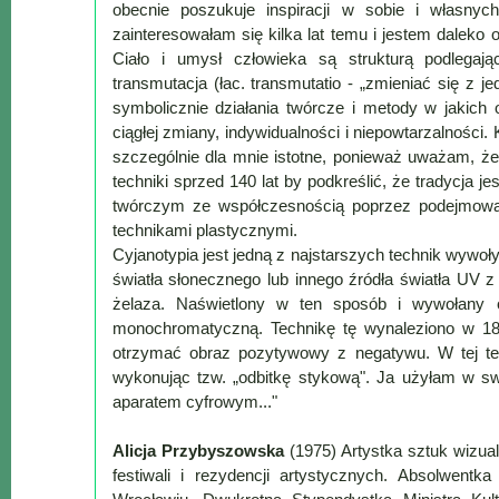
obecnie poszukuje inspiracji w sobie i własnych
zainteresowałam się kilka lat temu i jestem daleko
Mapa
Ciało i umysł człowieka są strukturą podlega
-
transmutacja (łac. transmutatio - „zmieniać się z 
Beskid
symbolicznie działania twórcze i metody w jakich
Niski
ciągłej zmiany, indywidualności i niepowtarzalnośc
i
szczególnie dla mnie istotne, ponieważ uważam, że
techniki sprzed 140 lat by podkreślić, że tradycja 
Pogórze
twórczym ze współczesnością poprzez podejmowa
Kalendarz
technikami plastycznymi.
imprez
Cyjanotypia jest jedną z najstarszych technik wywoły
i
światła słonecznego lub innego źródła światła UV z
wydarzeń...
żelaza. Naświetlony w ten sposób i wywołany o
monochromatyczną. Technikę tę wynaleziono w 184
Mapa
otrzymać obraz pozytywowy z negatywu. W tej tec
ze
wykonując tzw. „odbitkę stykową". Ja użyłam w s
zdjęciami
aparatem cyfrowym..."
Mapa
z
Alicja Przybyszowska
(1975) Artystka sztuk wizual
filmami
festiwali i rezydencji artystycznych. Absolwen