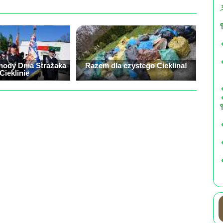
ody Dnia Strażaka
Razem dla czystego Cieklina!
Cieklinie