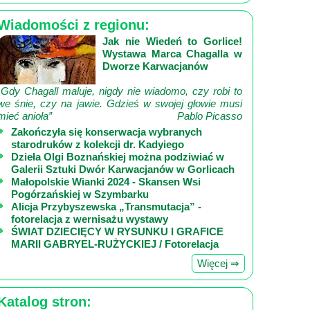
Wiadomości z regionu:
Jak nie Wiedeń to Gorlice!
Wystawa Marca Chagalla w
Dworze Karwacjanów
„Gdy Chagall maluje, nigdy nie wiadomo, czy robi to
we śnie, czy na jawie. Gdzieś w swojej głowie musi
mieć anioła”
Pablo Picasso
Zakończyła się konserwacja wybranych
starodruków z kolekcji dr. Kadyiego
Dzieła Olgi Boznańskiej można podziwiać w
Galerii Sztuki Dwór Karwacjanów w Gorlicach
Małopolskie Wianki 2024 - Skansen Wsi
Pogórzańskiej w Szymbarku
Alicja Przybyszewska „Transmutacja” -
fotorelacja z wernisażu wystawy
ŚWIAT DZIECIĘCY W RYSUNKU I GRAFICE
MARII GABRYEL-RUŻYCKIEJ / Fotorelacja
Więcej ⇒
Katalog stron: