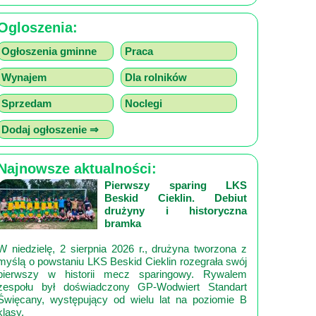
Ogloszenia:
Ogłoszenia gminne
Praca
Wynajem
Dla rolników
Sprzedam
Noclegi
Dodaj ogłoszenie ⇒
Najnowsze aktualności:
Pierwszy sparing LKS
Beskid Cieklin. Debiut
drużyny i historyczna
bramka
W niedzielę, 2 sierpnia 2026 r., drużyna tworzona z
myślą o powstaniu LKS Beskid Cieklin rozegrała swój
pierwszy w historii mecz sparingowy. Rywalem
zespołu był doświadczony GP‑Wodwiert Standart
Święcany, występujący od wielu lat na poziomie B
klasy.