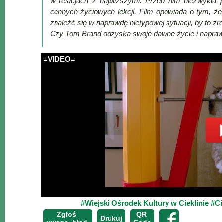
w relacjach z najbliższymi. Przed nim niezwykła p
cennych życiowych lekcji. Film opowiada o tym, ż
Mapa
znaleźć się w naprawdę nietypowej sytuacji, by to z
-
Czy Tom Brand odzyska swoje dawne życie i naprawi 
Beskid
Niski
≡VIDEO≡
i
Pogórze
Kalendarz
imprez
i
wydarzeń...
Mapa
ze
zdjęciami
Mapa
z
#Wiejski Ośrodek Kultury w Cieklinie
#Ci
filmami
Zgłoś
QR
Drukuj