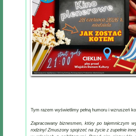
Lokalne
Filmy
Kamery
Informacje
Przydatne
Plakaty
Parafia
Instytucje
Organizacje
OSP
Cieklin
Noclegi
Firmy
Tym razem wyświetlimy pełną humoru i wzruszeń k
Historia
Zapracowany biznesmen, który po tajemniczym wyp
rodziny! Zmuszony spojrzeć na życie z zupełnie inn
Okolica