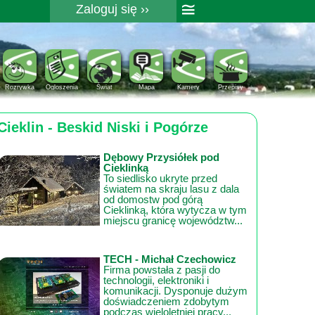
≅
Zaloguj się ››
Rejestracja
Pomoc
Rozrywka
Ogloszenia
Świat
Mapa
Kamery
Przepisy
Cieklin - Beskid Niski i Pogórze
Dębowy Przysiółek pod
Cieklinką
To siedlisko ukryte przed
światem na skraju lasu z dala
od domostw pod górą
Cieklinką, która wytycza w tym
miejscu granicę województw...
TECH - Michał Czechowicz
Firma powstała z pasji do
technologii, elektroniki i
komunikacji. Dysponuje dużym
doświadczeniem zdobytym
podczas wieloletniej pracy...