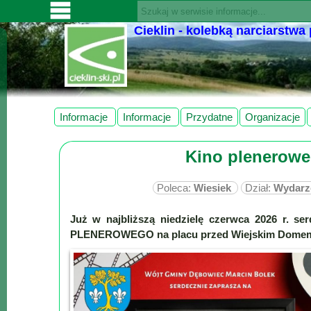
Cieklin - kolebką narciarstwa
SERWISY
CIEKLIN-
SKI.PL
Wiadomości
Informacje
Informacje
Przydatne
Organizacje
Kultura
Kino plenerowe
Sport
Fotorelacja
Poleca:
Wiesiek
Dział:
Wydarz
Pogoda
Już w najbliższą niedzielę czerwca 2026 r. 
Z
PLENEROWEGO na placu przed Wiejskim Domem K
regionu
Narty
Ciekawostki