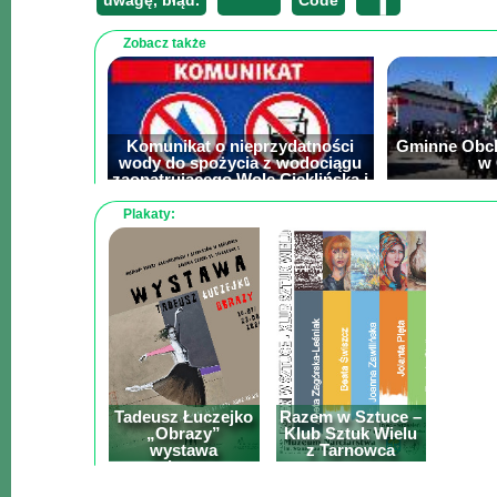
uwagę, błąd.
Code
Mapa
-
Zobacz także
filmy
z
drona
Komunikat o nieprzydatności
Gminne Obch
Trasy
wody do spożycia z wodociągu
w 
zaopatrującego Wolę Cieklińską i
okoliczne miejscowości
Przepisy
Plakaty:
Dodaj
przepis
Forum
Świat
Wioska
Dom
Tadeusz Łuczejko
Razem w Sztuce –
Ogłoszenia
„Obrazy”
Klub Sztuk Wielu
wystawa
z Tarnowca
Rozrywka
malarstwa