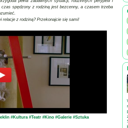
rzygoda pełna zabawnych sytuacji, rodzinnych perypetii i
e czas spędzony z rodziną jest bezcenny, a czasem trzeba
rozumieć.
relacje z rodziną? Przekonajcie się sami!
eklin
#Kultura
#Teatr
#Kino
#Galerie
#Sztuka
×