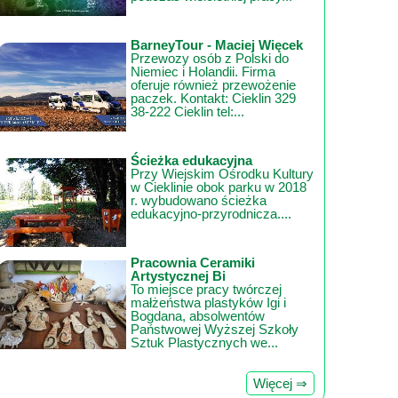
BarneyTour - Maciej Więcek
Przewozy osób z Polski do
Niemiec i Holandii. Firma
oferuje również przewożenie
paczek. Kontakt: Cieklin 329
38-222 Cieklin tel:...
Ścieżka edukacyjna
Przy Wiejskim Ośrodku Kultury
w Cieklinie obok parku w 2018
r. wybudowano ścieżka
edukacyjno-przyrodnicza....
Pracownia Ceramiki
Artystycznej Bi
To miejsce pracy twórczej
małżeństwa plastyków Igi i
Bogdana, absolwentów
Państwowej Wyższej Szkoły
Sztuk Plastycznych we...
Więcej ⇒