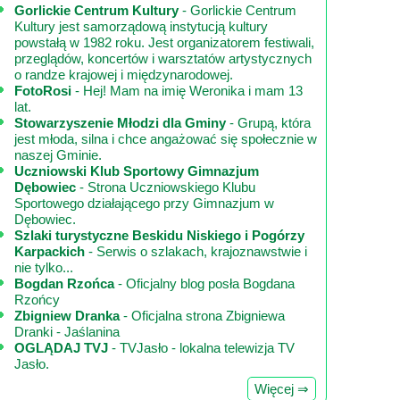
Gorlickie Centrum Kultury
- Gorlickie Centrum
Kultury jest samorządową instytucją kultury
powstałą w 1982 roku. Jest organizatorem festiwali,
przeglądów, koncertów i warsztatów artystycznych
o randze krajowej i międzynarodowej.
FotoRosi
- Hej! Mam na imię Weronika i mam 13
lat.
Stowarzyszenie Młodzi dla Gminy
- Grupą, która
jest młoda, silna i chce angażować się społecznie w
naszej Gminie.
Uczniowski Klub Sportowy Gimnazjum
Dębowiec
- Strona Uczniowskiego Klubu
Sportowego działającego przy Gimnazjum w
Dębowiec.
Szlaki turystyczne Beskidu Niskiego i Pogórzy
Karpackich
- Serwis o szlakach, krajoznawstwie i
nie tylko...
Bogdan Rzońca
- Oficjalny blog posła Bogdana
Rzońcy
Zbigniew Dranka
- Oficjalna strona Zbigniewa
Dranki - Jaślanina
OGLĄDAJ TVJ
- TVJasło - lokalna telewizja TV
Jasło.
Więcej ⇒