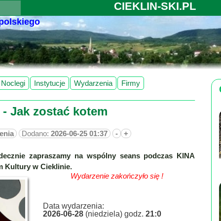
CIEKLIN-SKI.PL
 polskiego
Noclegi
Instytucje
Wydarzenia
Firmy
 - Jak zostać kotem
enia
Dodano:
2026-06-25 01:37
-
+
serdecznie zapraszamy na wspólny seans podczas KINA
ultury w Cieklinie.
Wydarzenie zakończyło się !
Data wydarzenia:
2026-06-28
(niedziela) godz.
21:0