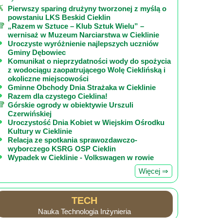
Pierwszy sparing drużyny tworzonej z myślą o
powstaniu LKS Beskid Cieklin
„Razem w Sztuce – Klub Sztuk Wielu” –
wernisaż w Muzeum Narciarstwa w Cieklinie
Uroczyste wyróżnienie najlepszych uczniów
Gminy Dębowiec
Komunikat o nieprzydatności wody do spożycia
z wodociągu zaopatrującego Wolę Cieklińską i
okoliczne miejscowości
Gminne Obchody Dnia Strażaka w Cieklinie
Razem dla czystego Cieklina!
Górskie ogrody w obiektywie Urszuli
Czerwińskiej
Uroczystość Dnia Kobiet w Wiejskim Ośrodku
Kultury w Cieklinie
Relacja ze spotkania sprawozdawczo-
wyborczego KSRG OSP Cieklin
Wypadek w Cieklinie - Volkswagen w rowie
Więcej ⇒
TECH
Nauka Technologia Inżynieria