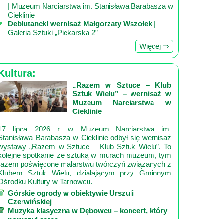
| Muzeum Narciarstwa im. Stanisława Barabasza w
Cieklinie
Debiutancki wernisaż Małgorzaty Wszołek
|
Galeria Sztuki „Piekarska 2”
Więcej ⇒
Kultura:
„Razem w Sztuce – Klub
Sztuk Wielu” – wernisaż w
Muzeum Narciarstwa w
Cieklinie
17 lipca 2026 r. w Muzeum Narciarstwa im.
Stanisława Barabasza w Cieklinie odbył się wernisaż
wystawy „Razem w Sztuce – Klub Sztuk Wielu”. To
kolejne spotkanie ze sztuką w murach muzeum, tym
razem poświęcone malarstwu twórczyń związanych z
Klubem Sztuk Wielu, działającym przy Gminnym
Ośrodku Kultury w Tarnowcu.
Górskie ogrody w obiektywie Urszuli
Czerwińskiej
Muzyka klasyczna w Dębowcu – koncert, który