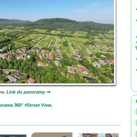
ew.
Link do panoramy ⇒
orama 360°
#Street View,
×