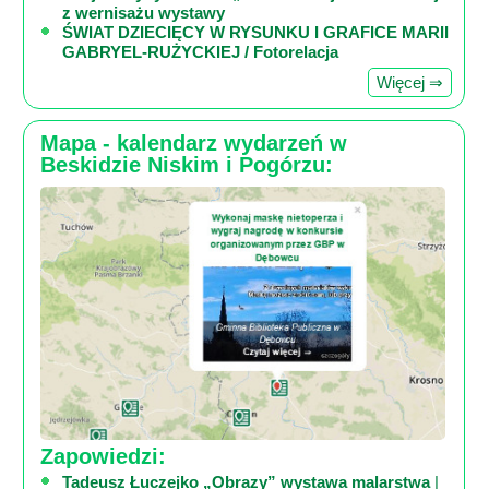
Poznaj
z wernisażu wystawy
ŚWIAT DZIECIĘCY W RYSUNKU I GRAFICE MARII
nas
GABRYEL-RUŻYCKIEJ / Fotorelacja
Regulamin
Więcej ⇒
ciacho
c
Mapa - kalendarz wydarzeń w
X
Beskidzie Niskim i Pogórzu:
Zapowiedzi:
Tadeusz Łuczejko „Obrazy” wystawa malarstwa
|