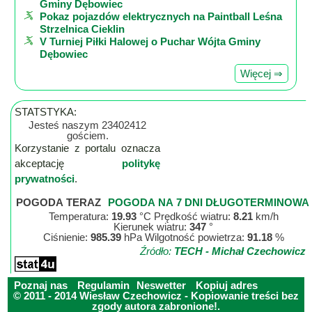
Gminy Dębowiec
Pokaz pojazdów elektrycznych na Paintball Leśna
Strzelnica Cieklin
V Turniej Piłki Halowej o Puchar Wójta Gminy
Dębowiec
Więcej ⇒
STATSTYKA:
Jesteś naszym 23402412
gościem.
Korzystanie z portalu oznacza
akceptację
politykę
prywatności
.
POGODA TERAZ
POGODA NA 7 DNI DŁUGOTERMINOWA
Temperatura:
19.93
°C Prędkość wiatru:
8.21
km/h
Kierunek wiatru:
347
°
Ciśnienie:
985.39
hPa Wilgotność powietrza:
91.18
%
Źródło:
TECH - Michał Czechowicz
Poznaj nas
Regulamin
Neswetter
Kopiuj adres
© 2011 - 2014 Wiesław Czechowicz - Kopiowanie treści bez
zgody autora zabronione!.