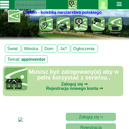
≅
Cieklin - kolebką narciarstwa polskiego
Zaloguj
SERWISY
się ››
CIEKLIN-
Rejestracja
Ogloszenia
Świat
Mapa
Kamery
Przepisy
SKI.PL
Pomoc
Wiadomości
Świat
Wioska
Dom
Ja?
Ogloszenia
Rozrywka
Kultura
Temat:
appinventor
Sport
Fotorelacja
Musisz być zalogowany(a) aby w
pełni korzystać z serwisu..
Pogoda
Zaloguj się ⇒
Rejestracja nowego konta ⇒
Z
regionu
Narty
Zaloguj się ››
Ciekawostki
Rejestracja