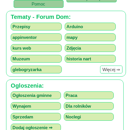
Pomoc
Lokalne
Filmy
Tematy - Forum Dom:
Kamery
Przepisy
Arduino
Informacje
appinventor
mapy
Przydatne
Plakaty
kurs web
Zdjęcia
Parafia
Muzeum
historia nart
Instytucje
glebogryzarka
Więcej ⇒
Organizacje
OSP
Ogloszenia:
Cieklin
Noclegi
Ogłoszenia gminne
Praca
Firmy
Wynajem
Dla rolników
Historia
Sprzedam
Noclegi
Okolica
Dodaj ogłoszenie ⇒