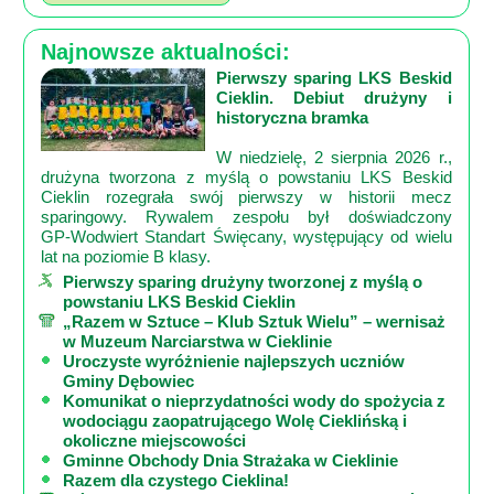
Mapa
Najnowsze aktualności:
-
Pierwszy sparing LKS Beskid
Beskid
Cieklin. Debiut drużyny i
historyczna bramka
Niski
i
W niedzielę, 2 sierpnia 2026 r.,
drużyna tworzona z myślą o powstaniu LKS Beskid
Pogórze
Cieklin rozegrała swój pierwszy w historii mecz
Kalendarz
sparingowy. Rywalem zespołu był doświadczony
GP‑Wodwiert Standart Święcany, występujący od wielu
imprez
lat na poziomie B klasy.
i
Pierwszy sparing drużyny tworzonej z myślą o
wydarzeń...
powstaniu LKS Beskid Cieklin
„Razem w Sztuce – Klub Sztuk Wielu” – wernisaż
Mapa
w Muzeum Narciarstwa w Cieklinie
ze
Uroczyste wyróżnienie najlepszych uczniów
Gminy Dębowiec
zdjęciami
Komunikat o nieprzydatności wody do spożycia z
Mapa
wodociągu zaopatrującego Wolę Cieklińską i
okoliczne miejscowości
z
Gminne Obchody Dnia Strażaka w Cieklinie
filmami
Razem dla czystego Cieklina!