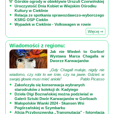
Mapa
Górskie ogrody w obiektywie Urszuli Czerwińskiej
Uroczystość Dnia Kobiet w Wiejskim Ośrodku
-
Kultury w Cieklinie
filmy
Relacja ze spotkania sprawozdawczo-wyborczego
KSRG OSP Cieklin
z
Wypadek w Cieklinie - Volkswagen w rowie
drona
Więcej ⇒
Trasy
Wiadomości z regionu:
Przepisy
Jak nie Wiedeń to Gorlice!
Dodaj
Wystawa Marca Chagalla w
przepis
Dworze Karwacjanów
„Gdy Chagall maluje, nigdy nie
Forum
wiadomo, czy robi to we śnie, czy na jawie. Gdzieś w
Świat
swojej głowie musi mieć anioła”
Pablo Picasso
Wioska
Zakończyła się konserwacja wybranych
starodruków z kolekcji dr. Kadyiego
Dom
Dzieła Olgi Boznańskiej można podziwiać w
Ogłoszenia
Galerii Sztuki Dwór Karwacjanów w Gorlicach
Małopolskie Wianki 2024 - Skansen Wsi
Rozrywka
Pogórzańskiej w Szymbarku
Alicja Przybyszewska „Transmutacja” - fotorelacja