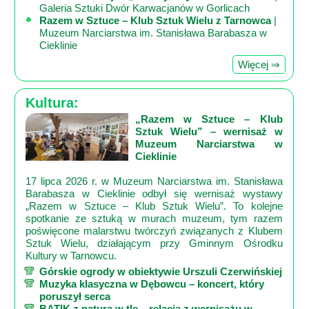
Galeria Sztuki Dwór Karwacjanów w Gorlicach
Razem w Sztuce – Klub Sztuk Wielu z Tarnowca
|
Muzeum Narciarstwa im. Stanisława Barabasza w
Cieklinie
Więcej ⇒
Kultura:
„Razem w Sztuce – Klub
Sztuk Wielu” – wernisaż w
Muzeum Narciarstwa w
Cieklinie
17 lipca 2026 r. w Muzeum Narciarstwa im. Stanisława
Barabasza w Cieklinie odbył się wernisaż wystawy
„Razem w Sztuce – Klub Sztuk Wielu”. To kolejne
spotkanie ze sztuką w murach muzeum, tym razem
poświęcone malarstwu twórczyń związanych z Klubem
Sztuk Wielu, działającym przy Gminnym Ośrodku
Kultury w Tarnowcu.
Górskie ogrody w obiektywie Urszuli Czerwińskiej
Muzyka klasyczna w Dębowcu – koncert, który
poruszył serca
BATIK z naturą w tle – relacja z wernisażu w