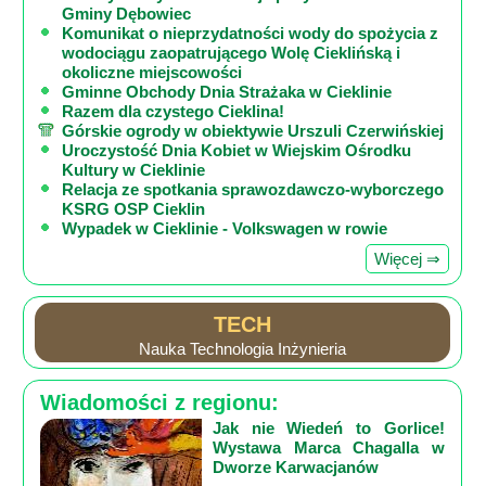
Gminy Dębowiec
Komunikat o nieprzydatności wody do spożycia z
wodociągu zaopatrującego Wolę Cieklińską i
okoliczne miejscowości
Gminne Obchody Dnia Strażaka w Cieklinie
Razem dla czystego Cieklina!
Górskie ogrody w obiektywie Urszuli Czerwińskiej
Uroczystość Dnia Kobiet w Wiejskim Ośrodku
Kultury w Cieklinie
Relacja ze spotkania sprawozdawczo-wyborczego
KSRG OSP Cieklin
Wypadek w Cieklinie - Volkswagen w rowie
Więcej ⇒
TECH
Nauka Technologia Inżynieria
Wiadomości z regionu:
Jak nie Wiedeń to Gorlice!
Wystawa Marca Chagalla w
Dworze Karwacjanów