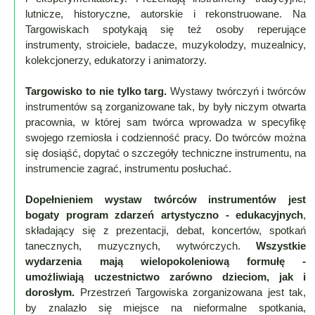
Mapa
lutnicze, historyczne, autorskie i rekonstruowane. Na
-
Targowiskach spotykają się też osoby reperujące
filmy
instrumenty, stroiciele, badacze, muzykolodzy, muzealnicy,
z
kolekcjonerzy, edukatorzy i animatorzy.
drona
Targowisko to nie tylko targ.
Wystawy twórczyń i twórców
Trasy
instrumentów są zorganizowane tak, by były niczym otwarta
pracownia, w której sam twórca wprowadza w specyfikę
Przepisy
swojego rzemiosła i codzienność pracy. Do twórców można
Dodaj
się dosiąść, dopytać o szczegóły techniczne instrumentu, na
przepis
instrumencie zagrać, instrumentu posłuchać.
Forum
Dopełnieniem wystaw twórców instrumentów jest
Świat
bogaty program zdarzeń artystyczno - edukacyjnych
,
składający się z prezentacji, debat, koncertów, spotkań
Wioska
tanecznych, muzycznych, wytwórczych.
Wszystkie
Dom
wydarzenia mają wielopokoleniową formułę -
Ogłoszenia
umożliwiają uczestnictwo zarówno dzieciom, jak i
Rozrywka
dorosłym.
Przestrzeń Targowiska zorganizowana jest tak,
by znalazło się miejsce na nieformalne spotkania,