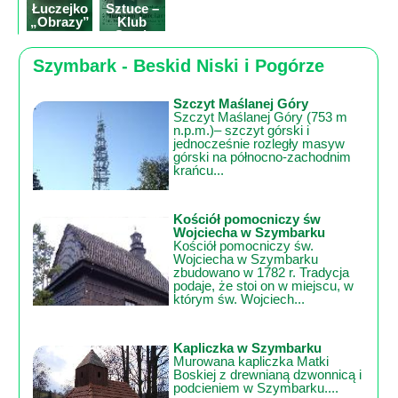
Łuczejko
Sztuce –
„Obrazy”
Klub
wystawa
Sztuk
malarstwa
Wielu z
Tarnowca
Szymbark - Beskid Niski i Pogórze
Szczyt Maślanej Góry
Szczyt Maślanej Góry (753 m
n.p.m.)– szczyt górski i
jednocześnie rozległy masyw
górski na północno-zachodnim
krańcu...
Kościół pomocniczy św
Wojciecha w Szymbarku
Kościół pomocniczy św.
Wojciecha w Szymbarku
zbudowano w 1782 r. Tradycja
podaje, że stoi on w miejscu, w
którym św. Wojciech...
Kapliczka w Szymbarku
Murowana kapliczka Matki
Boskiej z drewnianą dzwonnicą i
podcieniem w Szymbarku....