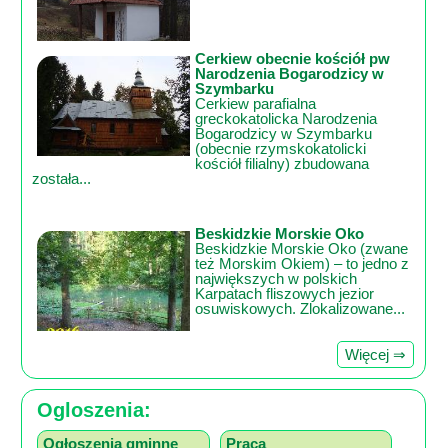
Cerkiew obecnie kościół pw
Narodzenia Bogarodzicy w
Szymbarku
Cerkiew parafialna
greckokatolicka Narodzenia
Bogarodzicy w Szymbarku
(obecnie rzymskokatolicki
kościół filialny) zbudowana
została...
Beskidzkie Morskie Oko
Beskidzkie Morskie Oko (zwane
też Morskim Okiem) – to jedno z
największych w polskich
Karpatach fliszowych jezior
osuwiskowych. Zlokalizowane...
Więcej ⇒
Ogloszenia:
Ogłoszenia gminne
Praca