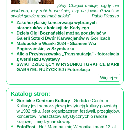
„Gdy Chagall maluje, nigdy nie
wiadomo, czy robi to we śnie, czy na jawie. Gdzieś w
swojej głowie musi mieć anioła”
Pablo Picasso
Zakończyła się konserwacja wybranych
starodruków z kolekcji dr. Kadyiego
Dzieła Olgi Boznańskiej można podziwiać w
Galerii Sztuki Dwór Karwacjanów w Gorlicach
Małopolskie Wianki 2024 - Skansen Wsi
Pogórzańskiej w Szymbarku
Alicja Przybyszewska „Transmutacja” - fotorelacja
z wernisażu wystawy
ŚWIAT DZIECIĘCY W RYSUNKU I GRAFICE MARII
GABRYEL-RUŻYCKIEJ / Fotorelacja
Więcej ⇒
Katalog stron:
Gorlickie Centrum Kultury
- Gorlickie Centrum
Kultury jest samorządową instytucją kultury powstałą
w 1982 roku. Jest organizatorem festiwali, przeglądów,
koncertów i warsztatów artystycznych o randze
krajowej i międzynarodowej.
FotoRosi
- Hej! Mam na imię Weronika i mam 13 lat.