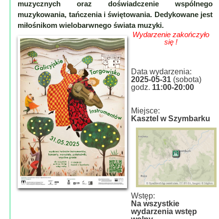
muzycznych oraz doświadczenie wspólnego
Lokalne
muzykowania, tańczenia i świętowania. Dedykowane jest
Filmy
miłośnikom wielobarwnego świata muzyki.
Kamery
Wydarzenie zakończyło
się !
Informacje
Przydatne
Data wydarzenia:
2025-05-31
(sobota)
Plakaty
godz.
11:00-20:00
Parafia
Instytucje
Miejsce:
Organizacje
Kasztel w Szymbarku
OSP
Cieklin
Noclegi
Firmy
Historia
Wstęp:
Na wszystkie
wydarzenia wstęp
Okolica