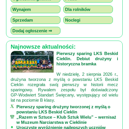
Wynajem
Dla rolników
Sprzedam
Noclegi
Dodaj ogłoszenie ⇒
Najnowsze aktualności:
Pierwszy sparing LKS Beskid
Cieklin. Debiut drużyny i
historyczna bramka
W niedzielę, 2 sierpnia 2026 r.,
drużyna tworzona z myślą o powstaniu LKS Beskid
Cieklin rozegrała swój pierwszy w historii mecz
sparingowy. Rywalem zespołu był doświadczony
GP‑Wodwiert Standart Święcany, występujący od wielu
lat na poziomie B klasy.
Pierwszy sparing drużyny tworzonej z myślą o
powstaniu LKS Beskid Cieklin
„Razem w Sztuce – Klub Sztuk Wielu” – wernisaż
w Muzeum Narciarstwa w Cieklinie
Uroczyste wyróżnienie najlepszych uczniów