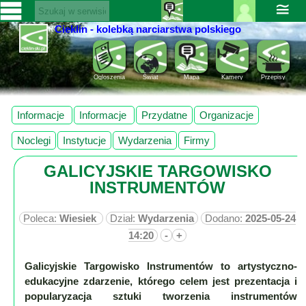
≅
Cieklin - kolebką narciarstwa polskiego
Zaloguj
SERWISY
się ››
CIEKLIN-
Rejestracja
Ogloszenia
Świat
Mapa
Kamery
Przepisy
SKI.PL
Pomoc
Wiadomości
Informacje
Informacje
Przydatne
Organizacje
Rozrywka
Kultura
Noclegi
Instytucje
Wydarzenia
Firmy
Sport
GALICYJSKIE TARGOWISKO
Fotorelacja
INSTRUMENTÓW
Pogoda
Z
Poleca:
Wiesiek
Dział:
Wydarzenia
Dodano:
2025-05-24
regionu
14:20
-
+
Galicyjskie Targowisko Instrumentów to artystyczno-
Narty
edukacyjne zdarzenie, którego celem jest prezentacja i
popularyzacja sztuki tworzenia instrumentów
Ciekawostki