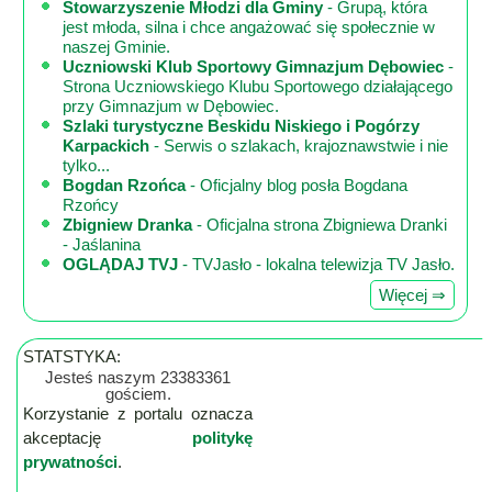
Stowarzyszenie Młodzi dla Gminy
- Grupą, która
jest młoda, silna i chce angażować się społecznie w
naszej Gminie.
Uczniowski Klub Sportowy Gimnazjum Dębowiec
-
Strona Uczniowskiego Klubu Sportowego działającego
przy Gimnazjum w Dębowiec.
Szlaki turystyczne Beskidu Niskiego i Pogórzy
Karpackich
- Serwis o szlakach, krajoznawstwie i nie
tylko...
Bogdan Rzońca
- Oficjalny blog posła Bogdana
Rzońcy
Zbigniew Dranka
- Oficjalna strona Zbigniewa Dranki
- Jaślanina
OGLĄDAJ TVJ
- TVJasło - lokalna telewizja TV Jasło.
Więcej ⇒
STATSTYKA:
Jesteś naszym 23383361
gościem.
Korzystanie z portalu oznacza
akceptację
politykę
prywatności
.