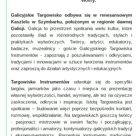
wolny.
Mapa
Galicyjskie Targowisko odbywa się w renesansowym
-
Kasztelu w Szymbarku, położonym w regionie dawnej
Beskid
Galicji.
Galicja to przestrzeń spotkania wielu kultur, które
Niski
pozostawiły ślad w różnorodnych tradycjach, stylach i
praktykach wytwórczych. Twórcy, artyści, edukatorzy,
i
badacze, muzealnicy - goście Galicyjskiego Targowiska
Pogórze
Instrumentów - zapoznają z poszukiwaniami i odkryciami,
Kalendarz
tradycjami i innowacjami w sztuce tworzenia instrumentów
imprez
oraz zaproszą do działań artystycznych i edukacyjnych.
i
Targowisko Instrumentów
odwołuje się do specyfiki
wydarzeń...
targów, jarmarków jako czasu i miejsca na prezentację
Mapa
własnej wytwórczości, handel, wymianę, ale też na ożywcze
ze
zaskoczenia, odkrycia i inspiracje. Istotą Targowiska jest
zdjęciami
spotkanie – budowanie więzi poprzez bezpośredni kontakt,
Mapa
rozmowę, współdziałanie. Na targowiskach goszczą twórcy
z
- pasjonaci: mistrzowie w swoim fachu i początkujący,
profesjonaliści i amatorzy, kontynuatorzy galicyjskich tradycji
filmami
i eksperymentatorzy. Prezentują instrumenty tradycyjne,