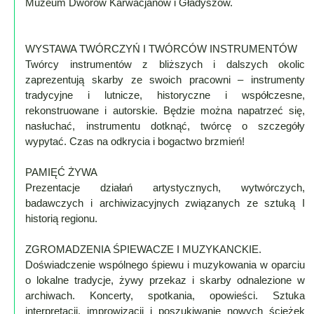
Muzeum Dworów Karwacjanów i Gładyszów.
WYSTAWA TWÓRCZYŃ I TWÓRCÓW INSTRUMENTÓW
Twórcy instrumentów z bliższych i dalszych okolic
zaprezentują skarby ze swoich pracowni – instrumenty
tradycyjne i lutnicze, historyczne i współczesne,
rekonstruowane i autorskie. Będzie można napatrzeć się,
nasłuchać, instrumentu dotknąć, twórcę o szczegóły
wypytać. Czas na odkrycia i bogactwo brzmień!
PAMIĘĆ ŻYWA
Prezentacje działań artystycznych, wytwórczych,
badawczych i archiwizacyjnych związanych ze sztuką I
historią regionu.
ZGROMADZENIA ŚPIEWACZE I MUZYKANCKIE.
Doświadczenie wspólnego śpiewu i muzykowania w oparciu
o lokalne tradycje, żywy przekaz i skarby odnalezione w
archiwach. Koncerty, spotkania, opowieści. Sztuka
interpretacji, improwizacji i poszukiwanie nowych ścieżek