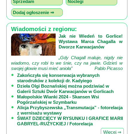
Sprzedam
Noclegi
Dodaj ogłoszenie ⇒
Wiadomości z regionu:
Jak nie Wiedeń to Gorlice!
Wystawa Marca Chagalla w
Dworze Karwacjanów
„Gdy Chagall maluje, nigdy nie
wiadomo, czy robi to we śnie, czy na jawie. Gdzieś w
swojej głowie musi mieć anioła”
Pablo Picasso
Zakończyła się konserwacja wybranych
starodruków z kolekcji dr. Kadyiego
Dzieła Olgi Boznańskiej można podziwiać w
Galerii Sztuki Dwór Karwacjanów w Gorlicach
Małopolskie Wianki 2024 - Skansen Wsi
Pogórzańskiej w Szymbarku
Alicja Przybyszewska „Transmutacja” - fotorelacja
z wernisażu wystawy
ŚWIAT DZIECIĘCY W RYSUNKU I GRAFICE MARII
GABRYEL-RUŻYCKIEJ / Fotorelacja
Więcej ⇒