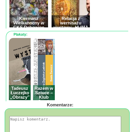
Poznaj
nas
Regulamin
Kiermasz
Relacja z
Wielkanocny w
wernisażu
ciacho
CKS Dębowiec
wystawy „HUMA
FABRICI” Dawida
c
Plakaty:
Dyląga
X
Relacja z
mikołajkowego
spotkania
zorganizowanego
przez KGW
Cieklin
Tadeusz
Razem w
Łuczejko
Sztuce –
„Obrazy”
Klub
wystawa
Sztuk
Komentarze:
malarstwa
Wielu z
Tarnowca