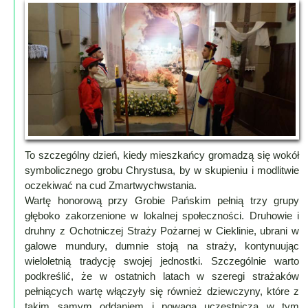
Lokalne
Filmy
Kamery
Informacje
Przydatne
Plakaty
Parafia
Instytucje
To szczególny dzień, kiedy mieszkańcy gromadzą się wokół
Organizacje
symbolicznego grobu Chrystusa, by w skupieniu i modlitwie
OSP
oczekiwać na cud Zmartwychwstania.
Wartę honorową przy Grobie Pańskim pełnią trzy grupy
Cieklin
głęboko zakorzenione w lokalnej społeczności. Druhowie i
Noclegi
druhny z Ochotniczej Straży Pożarnej w Cieklinie, ubrani w
Firmy
galowe mundury, dumnie stoją na straży, kontynuując
wieloletnią tradycję swojej jednostki. Szczególnie warto
Historia
podkreślić, że w ostatnich latach w szeregi strażaków
pełniących wartę włączyły się również dziewczyny, które z
Okolica
takim samym oddaniem i powagą uczestniczą w tym