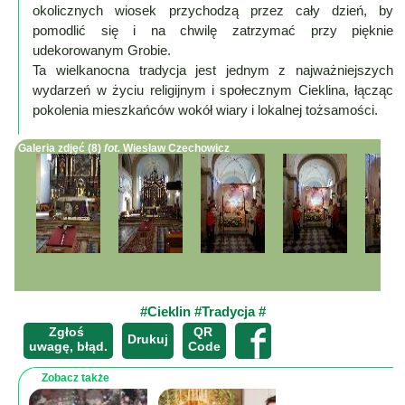
Mapa
okolicznych wiosek przychodzą przez cały dzień, by
-
pomodlić się i na chwilę zatrzymać przy pięknie
udekorowanym Grobie.
filmy
Ta wielkanocna tradycja jest jednym z najważniejszych
z
wydarzeń w życiu religijnym i społecznym Cieklina, łącząc
drona
pokolenia mieszkańców wokół wiary i lokalnej tożsamości.
Trasy
Galeria zdjęć (8)
fot.
Wiesław Czechowicz
Przepisy
Dodaj
przepis
Forum
Świat
Wioska
#Cieklin
#Tradycja
#
Dom
Zgłoś
QR
×
Drukuj
Ogłoszenia
uwagę, błąd.
Code
Rozrywka
Zobacz także