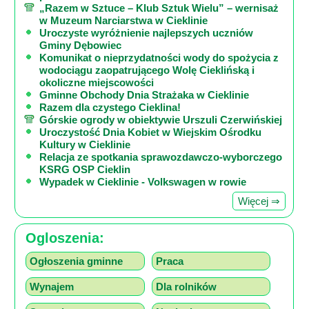
„Razem w Sztuce – Klub Sztuk Wielu” – wernisaż
w Muzeum Narciarstwa w Cieklinie
Uroczyste wyróżnienie najlepszych uczniów
Gminy Dębowiec
Komunikat o nieprzydatności wody do spożycia z
wodociągu zaopatrującego Wolę Cieklińską i
okoliczne miejscowości
Gminne Obchody Dnia Strażaka w Cieklinie
Razem dla czystego Cieklina!
Górskie ogrody w obiektywie Urszuli Czerwińskiej
Uroczystość Dnia Kobiet w Wiejskim Ośrodku
Kultury w Cieklinie
Relacja ze spotkania sprawozdawczo-wyborczego
KSRG OSP Cieklin
Wypadek w Cieklinie - Volkswagen w rowie
Więcej ⇒
Ogloszenia:
Ogłoszenia gminne
Praca
Wynajem
Dla rolników