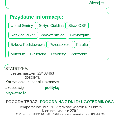
Więcej ⇒
Przydatne informacje:
Urząd Gminy
Sołtys Cieklina
Straż OSP
Rozkład PGZK
Wywóz śmieci
Gimnazjum
Szkoła Podstawowa
Przedszkole
Parafia
Muzeum
Biblioteka
Leśniczy
Położenie
STATSTYKA:
Jesteś naszym 23408463
gościem.
Korzystanie z portalu oznacza
akceptację
politykę
prywatności
.
POGODA TERAZ
POGODA NA 7 DNI DŁUGOTERMINOWA
Temperatura:
19.5
°C Prędkość wiatru:
6.71
km/h
Kierunek wiatru:
270
°
Ciśnienie:
987.91
hPa Wilgotność powietrza:
91.65
%