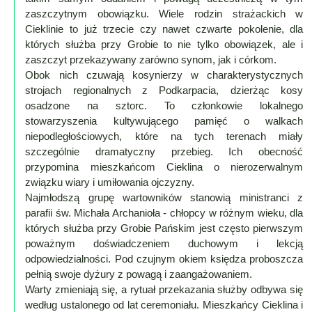
zaszczytnym obowiązku. Wiele rodzin strażackich w
Mapa
Cieklinie to już trzecie czy nawet czwarte pokolenie, dla
-
których służba przy Grobie to nie tylko obowiązek, ale i
zaszczyt przekazywany zarówno synom, jak i córkom.
Beskid
Obok nich czuwają kosynierzy w charakterystycznych
Niski
strojach regionalnych z Podkarpacia, dzierżąc kosy
i
osadzone na sztorc. To członkowie lokalnego
Pogórze
stowarzyszenia kultywującego pamięć o walkach
Kalendarz
niepodległościowych, które na tych terenach miały
szczególnie dramatyczny przebieg. Ich obecność
imprez
przypomina mieszkańcom Cieklina o nierozerwalnym
i
związku wiary i umiłowania ojczyzny.
wydarzeń...
Najmłodszą grupę wartowników stanowią ministranci z
Mapa
parafii św. Michała Archanioła - chłopcy w różnym wieku, dla
ze
których służba przy Grobie Pańskim jest często pierwszym
zdjęciami
poważnym doświadczeniem duchowym i lekcją
odpowiedzialności. Pod czujnym okiem księdza proboszcza
Mapa
pełnią swoje dyżury z powagą i zaangażowaniem.
z
Warty zmieniają się, a rytuał przekazania służby odbywa się
filmami
według ustalonego od lat ceremoniału. Mieszkańcy Cieklina i