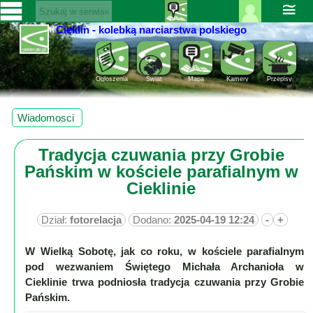
≅
Cieklin - kolebką narciarstwa polskiego
Zaloguj
SERWISY
się ››
CIEKLIN-
Rejestracja
Ogloszenia
Świat
Mapa
Kamery
Przepisy
SKI.PL
Pomoc
Wiadomości
Wiadomosci
Rozrywka
Kultura
Tradycja czuwania przy Grobie
Sport
Pańskim w kościele parafialnym w
Fotorelacja
Cieklinie
Pogoda
Dział:
fotorelacja
Dodano:
2025-04-19 12:24
-
+
Z
regionu
W Wielką Sobotę, jak co roku, w kościele parafialnym
pod wezwaniem Świętego Michała Archanioła w
Narty
Cieklinie trwa podniosła tradycja czuwania przy Grobie
Pańskim.
Ciekawostki