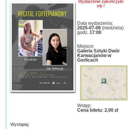
Wydarzenie zakończyło
Lokalne
się !
Filmy
Kamery
Data wydarzenia:
2025-07-06
(niedziela)
Informacje
godz.
17:00
Przydatne
Miejsce:
Plakaty
Galeria Sztuki Dwór
Parafia
Karwacjanów w
Gorlicach
Instytucje
Organizacje
OSP
Cieklin
Noclegi
Firmy
Wstęp:
Cena biletu: 2,00 zł
Historia
Wystapią:
Okolica