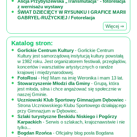
Alicja Przybyszewska „Transmutacja” - fotorelacja
z wernisażu wystawy
ŚWIAT DZIECIĘCY W RYSUNKU I GRAFICE MARII
GABRYEL-RUŻYCKIEJ / Fotorelacja
Więcej ⇒
Katalog stron:
Gorlickie Centrum Kultury
- Gorlickie Centrum
Kultury jest samorządową instytucją kultury powstałą
w 1982 roku. Jest organizatorem festiwali, przeglądów,
koncertów i warsztatów artystycznych o randze
krajowej i międzynarodowej.
FotoRosi
- Hej! Mam na imię Weronika i mam 13 lat.
Stowarzyszenie Młodzi dla Gminy
- Grupą, która
jest młoda, silna i chce angażować się społecznie w
naszej Gminie.
Uczniowski Klub Sportowy Gimnazjum Dębowiec
-
Strona Uczniowskiego Klubu Sportowego działającego
przy Gimnazjum w Dębowiec.
Szlaki turystyczne Beskidu Niskiego i Pogórzy
Karpackich
- Serwis o szlakach, krajoznawstwie i nie
tylko...
Bogdan Rzońca
- Oficjalny blog posła Bogdana