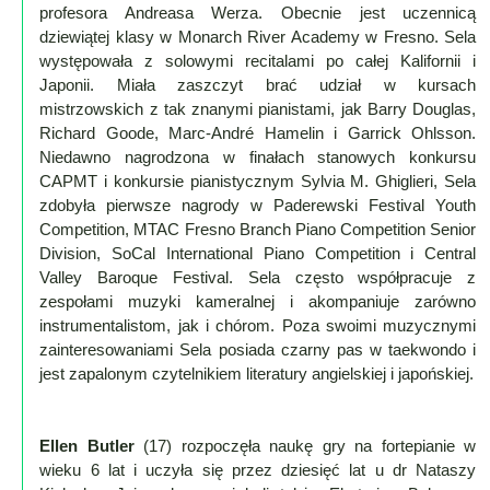
Poznaj
profesora Andreasa Werza. Obecnie jest uczennicą
nas
dziewiątej klasy w Monarch River Academy w Fresno. Sela
występowała z solowymi recitalami po całej Kalifornii i
Regulamin
Japonii. Miała zaszczyt brać udział w kursach
ciacho
mistrzowskich z tak znanymi pianistami, jak Barry Douglas,
c
Richard Goode, Marc-André Hamelin i Garrick Ohlsson.
Niedawno nagrodzona w finałach stanowych konkursu
X
CAPMT i konkursie pianistycznym Sylvia M. Ghiglieri, Sela
zdobyła pierwsze nagrody w Paderewski Festival Youth
Competition, MTAC Fresno Branch Piano Competition Senior
Division, SoCal International Piano Competition i Central
Valley Baroque Festival. Sela często współpracuje z
zespołami muzyki kameralnej i akompaniuje zarówno
instrumentalistom, jak i chórom. Poza swoimi muzycznymi
zainteresowaniami Sela posiada czarny pas w taekwondo i
jest zapalonym czytelnikiem literatury angielskiej i japońskiej.
Ellen Butler
(17) rozpoczęła naukę gry na fortepianie w
wieku 6 lat i uczyła się przez dziesięć lat u dr Nataszy