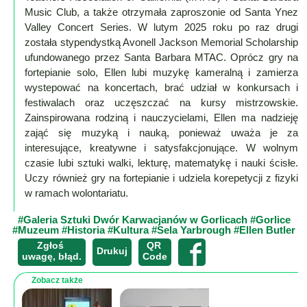
Music Club, a także otrzymała zaproszonie od Santa Ynez
Valley Concert Series. W lutym 2025 roku po raz drugi
została stypendystką Avonell Jackson Memorial Scholarship
ufundowanego przez Santa Barbara MTAC. Oprócz gry na
fortepianie solo, Ellen lubi muzykę kameralną i zamierza
wystepować na koncertach, brać udział w konkursach i
festiwalach oraz uczęszczać na kursy mistrzowskie.
Zainspirowana rodziną i nauczycielami, Ellen ma nadzieję
zająć się muzyką i nauką, ponieważ uważa je za
interesujące, kreatywne i satysfakcjonujące. W wolnym
czasie lubi sztuki walki, lekturę, matematykę i nauki ścisłe.
Uczy również gry na fortepianie i udziela korepetycji z fizyki
w ramach wolontariatu.
#Galeria Sztuki Dwór Karwacjanów w Gorlicach
#Gorlice
#Muzeum
#Historia
#Kultura
#Sela Yarbrough
#Ellen Butler
Zgłoś
QR
×
Drukuj
uwagę, błąd.
Code
Zobacz także