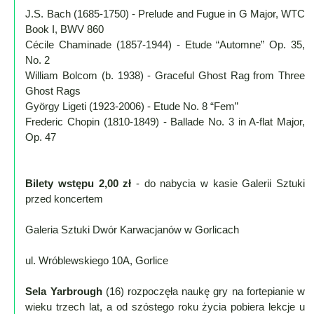
Mapa
J.S. Bach (1685-1750) - Prelude and Fugue in G Major, WTC
-
Book I, BWV 860
filmy
Cécile Chaminade (1857-1944) - Etude “Automne” Op. 35,
z
No. 2
William Bolcom (b. 1938) - Graceful Ghost Rag from Three
drona
Ghost Rags
Trasy
György Ligeti (1923-2006) - Etude No. 8 “Fem”
Frederic Chopin (1810-1849) - Ballade No. 3 in A-flat Major,
Przepisy
Op. 47
Dodaj
przepis
Bilety wstępu 2,00 zł
- do nabycia w kasie Galerii Sztuki
Forum
przed koncertem
Świat
Galeria Sztuki Dwór Karwacjanów w Gorlicach
Wioska
Dom
ul. Wróblewskiego 10A, Gorlice
Ogłoszenia
Rozrywka
Sela Yarbrough
(16) rozpoczęła naukę gry na fortepianie w
wieku trzech lat, a od szóstego roku życia pobiera lekcje u