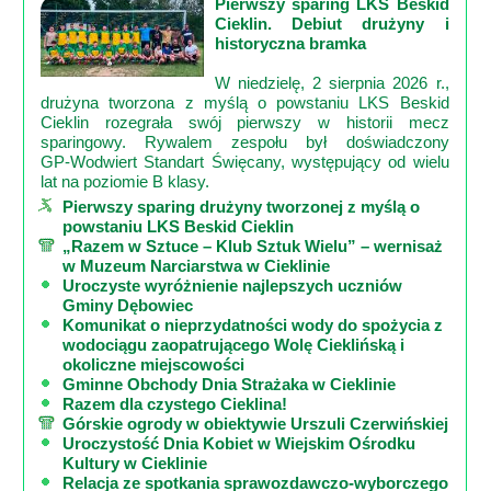
Pierwszy sparing LKS Beskid
Cieklin. Debiut drużyny i
historyczna bramka
W niedzielę, 2 sierpnia 2026 r.,
drużyna tworzona z myślą o powstaniu LKS Beskid
Cieklin rozegrała swój pierwszy w historii mecz
sparingowy. Rywalem zespołu był doświadczony
GP‑Wodwiert Standart Święcany, występujący od wielu
lat na poziomie B klasy.
Pierwszy sparing drużyny tworzonej z myślą o
powstaniu LKS Beskid Cieklin
„Razem w Sztuce – Klub Sztuk Wielu” – wernisaż
w Muzeum Narciarstwa w Cieklinie
Uroczyste wyróżnienie najlepszych uczniów
Gminy Dębowiec
Komunikat o nieprzydatności wody do spożycia z
wodociągu zaopatrującego Wolę Cieklińską i
okoliczne miejscowości
Gminne Obchody Dnia Strażaka w Cieklinie
Razem dla czystego Cieklina!
Górskie ogrody w obiektywie Urszuli Czerwińskiej
Uroczystość Dnia Kobiet w Wiejskim Ośrodku
Kultury w Cieklinie
Relacja ze spotkania sprawozdawczo-wyborczego