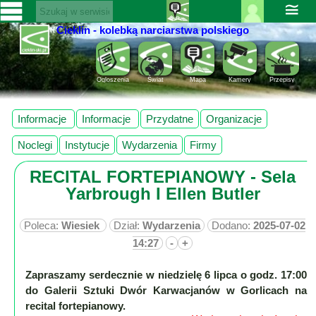
≅
Cieklin - kolebką narciarstwa polskiego
Zaloguj
SERWISY
się ››
CIEKLIN-
Rejestracja
Ogloszenia
Świat
Mapa
Kamery
Przepisy
SKI.PL
Pomoc
Wiadomości
Informacje
Informacje
Przydatne
Organizacje
Rozrywka
Kultura
Noclegi
Instytucje
Wydarzenia
Firmy
Sport
RECITAL FORTEPIANOWY - Sela
Fotorelacja
Yarbrough I Ellen Butler
Pogoda
Z
Poleca:
Wiesiek
Dział:
Wydarzenia
Dodano:
2025-07-02
regionu
14:27
-
+
Zapraszamy serdecznie w niedzielę 6 lipca o godz. 17:00
Narty
do Galerii Sztuki Dwór Karwacjanów w Gorlicach na
recital fortepianowy.
Ciekawostki