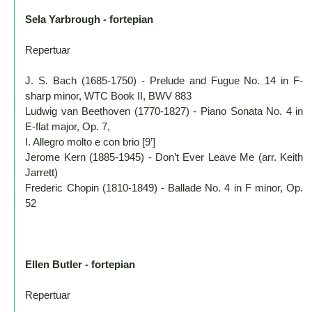
Sela Yarbrough - fortepian
Mapa
-
Repertuar
Beskid
Niski
J. S. Bach (1685-1750) - Prelude and Fugue No. 14 in F-
sharp minor, WTC Book II, BWV 883
i
Ludwig van Beethoven (1770-1827) - Piano Sonata No. 4 in
Pogórze
E-flat major, Op. 7,
Kalendarz
I. Allegro molto e con brio [9’]
imprez
Jerome Kern (1885-1945) - Don’t Ever Leave Me (arr. Keith
i
Jarrett)
Frederic Chopin (1810-1849) - Ballade No. 4 in F minor, Op.
wydarzeń...
52
Mapa
ze
zdjęciami
Mapa
Ellen Butler - fortepian
z
Repertuar
filmami