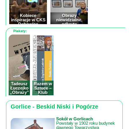
Kobiece
Obrazy
inspiracje w CKS
niewidzialne,
Dębowiec
odkryte
obiektywem –
Plakaty:
wernisaż Barbary
Zasowskiej w
Cieklinie
Tradycja
czuwania przy
Grobie Pańskim
w kościele
parafialnym w
Cieklinie
Tadeusz
Razem w
Łuczejko
Sztuce –
„Obrazy”
Klub
wystawa
Sztuk
malarstwa
Wielu z
Tarnowca
Gorlice - Beskid Niski i Pogórze
Sokół w Gorlicach
Powstały w 1902 roku budynek
dawnego Towarzystwa