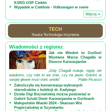
KSRG OSP Cieklin
Wypadek w Cieklinie - Volkswagen w rowie
Więcej ⇒
TECH
Nauka Technologia Inżynieria
Wiadomości z regionu:
Jak nie Wiedeń to Gorlice!
Wystawa Marca Chagalla w
Dworze Karwacjanów
„Gdy Chagall maluje, nigdy nie
wiadomo, czy robi to we śnie, czy na jawie. Gdzieś w
swojej głowie musi mieć anioła”
Pablo Picasso
Zakończyła się konserwacja wybranych
starodruków z kolekcji dr. Kadyiego
Dzieła Olgi Boznańskiej można podziwiać w
Galerii Sztuki Dwór Karwacjanów w Gorlicach
Małopolskie Wianki 2024 - Skansen Wsi
Pogórzańskiej w Szymbarku