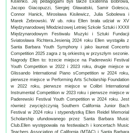
Kislenko. Jej pedagogami byli także Ekaterina Bobrowa,
Jacopo Giacopuzzi, Siergiej Gławatski, Samir Golescu,
Connor Hanick, Mirosława Kisilewicz, Julia Sobolewa i
Marek Zebrowski. W ub. roku Ellen brała udział w XV
Międzynarodowej Młodzieżowej Letniej Szkole Sztuki i XXXII
Międzynarodowym Festiwalu Muzyki i Sztuki Fundacji
Sviatosława Richtera.Jesienią 2024 roku Ellen wystąpiła z
Santa Barbara Youth Symphony i jako laureat Concerto
Competition 2025 zagra z tą orkiestrą w przyszłym sezonie.
Nagrody Ellen to: trzecie miejsce na Paderewski Festival
Youth Competition w 2022 i 2023 roku, drugie miejsce w
Glissando International Piano sCompetition w 2024 roku,
pierwsze miejsce w Performing Arts Scholarship Foundation
w 2022 roku, pierwsze miejsce w Colibri International
Instrumental Competition w 2023 roku i pierwsze miejsce w
Paderewski Festival Youth Competition w 2024 roku. Jest
również zwyciężczynią Southern California Junior Bach
Festival w 2024 roku i stypendystką Ellen Reidel Memorial
Scholarship ufundowanego przez Santa Barbara Music
Club.Ellen występowała na festiwalach i koncertach Music
Teachers Association of California (MTAC) i Santa Barbara