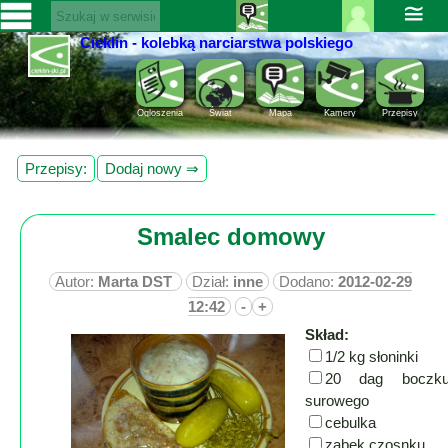
≅
Cieklin - kolebką narciarstwa polskiego
Zaloguj
SERWISY
się ››
CIEKLIN-
Rejestracja
Ogloszenia
Świat
Mapa
Kamery
Przepisy
SKI.PL
Pomoc
Wiadomości
Przepisy:
Dodaj nowy ⇒
Rozrywka
Kultura
Sport
Smalec domowy
Fotorelacja
Pogoda
Autor:
Marta DST
Dział:
inne
Dodano:
2012-02-29
12:42
-
+
Z
Skład:
regionu
1/2 kg słoninki
20 dag boczk
Narty
surowego
cebulka
Ciekawostki
ząbek czosnku