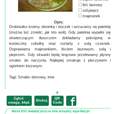
Lokalne
liść laurowy
Filmy
sól;pieprz
majeranek
Kamery
Opis:
Drobniutko kroimy słoninkę i boczek i wrzucamy na patelnię
Informacje
(można też zmielić, jak kto woli). Gdy patelnia wypełni się
Przydatne
skwierczącym tłuszczem dokładamy pokrojoną w
Plakaty
kosteczkę cebulkę oraz roztarty z solą czosnek.
Parafia
Doprawiamy majerankiem, liściem laurowym, solą i
pieprzem. Gdy skwarki będą brązowe przelewamy płynny
Instytucje
smalec do naczynia. Najlepiej smakuje z pieczywem i
Organizacje
ogórkiem kiszonym.
OSP
Cieklin
Tagi: Smalec domowy, inne
Noclegi
Firmy
#
Zgłoś
QR
Historia
×
Drukuj
uwagę, błąd.
Code
Okolica
Marta DST dodał(a) jeszcze inne przepisy, wypróbuj je!