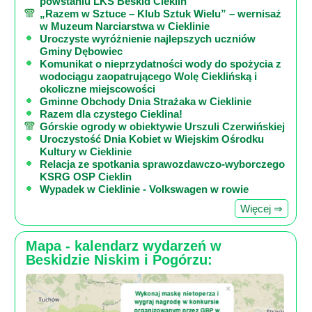
powstaniu LKS Beskid Cieklin
„Razem w Sztuce – Klub Sztuk Wielu” – wernisaż
w Muzeum Narciarstwa w Cieklinie
Uroczyste wyróżnienie najlepszych uczniów
Gminy Dębowiec
Komunikat o nieprzydatności wody do spożycia z
wodociągu zaopatrującego Wolę Cieklińską i
okoliczne miejscowości
Gminne Obchody Dnia Strażaka w Cieklinie
Razem dla czystego Cieklina!
Górskie ogrody w obiektywie Urszuli Czerwińskiej
Uroczystość Dnia Kobiet w Wiejskim Ośrodku
Kultury w Cieklinie
Relacja ze spotkania sprawozdawczo-wyborczego
KSRG OSP Cieklin
Wypadek w Cieklinie - Volkswagen w rowie
Więcej ⇒
Mapa - kalendarz wydarzeń w
Beskidzie Niskim i Pogórzu: