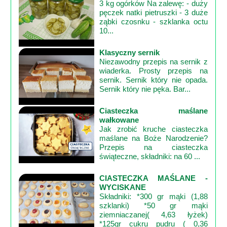
Poznaj
3 kg ogórków Na zalewę: - duży
pęczek natki pietruszki - 3 duże
nas
ząbki czosnku - szklanka octu
Regulamin
10...
ciacho
Klasyczny sernik
c
Niezawodny przepis na sernik z
wiaderka. Prosty przepis na
X
sernik. Sernik który nie opada.
Sernik który nie pęka. Bar...
Ciasteczka maślane
wałkowane
Jak zrobić kruche ciasteczka
maślane na Boże Narodzenie?
Przepis na ciasteczka
świąteczne, składniki: na 60 ...
CIASTECZKA MAŚLANE -
WYCISKANE
Składniki: *300 gr mąki (1,88
szklanki) *50 gr mąki
ziemniaczanej( 4,63 łyżek)
*125gr cukru pudru ( 0,36