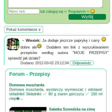
Mapa
-
lub zaloguj się ››
Regulamin ››
filmy
z
drona
Pokaż komentarze ∨
Trasy
~
Wiesiek:
Ja dodaje jeszcze paprykę i carry
Przepisy
dobre ale
Dodałem ten link z wyszukiwaniem
Dodaj
przepisów według autora "MOJE PRZEPISY"
przepis
sprawdź jak działa?
Dodano: 2012-03-02 23:12:34
Odpowiedz
Forum
Forum - Przepisy
Świat
Wioska
Domowa musztarda
Dom
Domowa musztarda, wystarczy wymieszać i odstawić
składniki! Składniki: ✅ 80 g ziaren gorczycy ✅ 150 ml
Ogłoszenia
ciep�...
Rozrywka
Sałatka Szwedzka na zimę