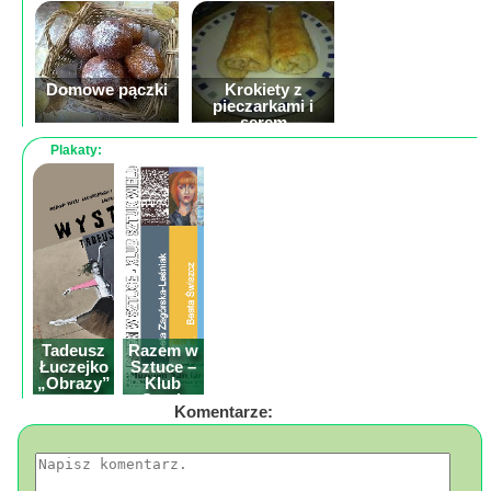
Mapa
-
Domowe pączki
Krokiety z
Beskid
pieczarkami i
serem
Niski
Plakaty:
i
Pogórze
Kalendarz
Wątróbka z
imprez
cebulką
i
wydarzeń...
Mapa
Tadeusz
Razem w
ze
Łuczejko
Sztuce –
zdjęciami
„Obrazy”
Klub
wystawa
Sztuk
Mapa
Komentarze:
malarstwa
Wielu z
Tarnowca
z
filmami