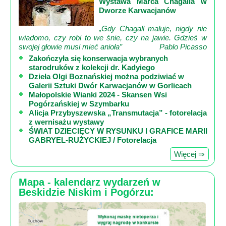
Wystawa Marca Chagalla w
Dworze Karwacjanów
„Gdy Chagall maluje, nigdy nie
wiadomo, czy robi to we śnie, czy na jawie. Gdzieś w
swojej głowie musi mieć anioła”
Pablo Picasso
Zakończyła się konserwacja wybranych
starodruków z kolekcji dr. Kadyiego
Dzieła Olgi Boznańskiej można podziwiać w
Galerii Sztuki Dwór Karwacjanów w Gorlicach
Małopolskie Wianki 2024 - Skansen Wsi
Pogórzańskiej w Szymbarku
Alicja Przybyszewska „Transmutacja” - fotorelacja
z wernisażu wystawy
ŚWIAT DZIECIĘCY W RYSUNKU I GRAFICE MARII
GABRYEL-RUŻYCKIEJ / Fotorelacja
Więcej ⇒
Mapa - kalendarz wydarzeń w
Beskidzie Niskim i Pogórzu: