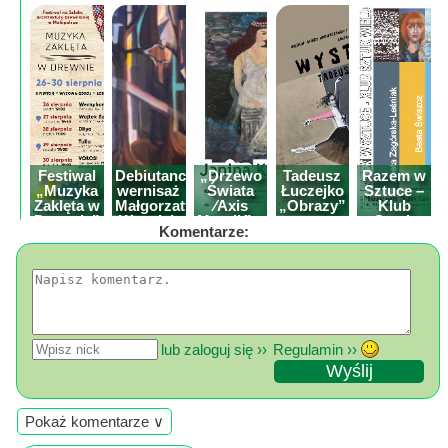
Poznaj
nas
Regulamin
ciacho
c
X
Festiwal
Debiutancki
„Drzewo
Tadeusz
Razem w
„Muzyka
wernisaż
Świata
Łuczejko
Sztuce –
Zaklęta w
Małgorzaty
⁄Axis
„Obrazy”
Klub
Drewnie”
Wszołek
Mundi⁄” –
wystawa
Sztuk
Komentarze:
wystawa
malarstwa
Wielu z
Janiny
Tarnowca
Kicilińskie
lub zaloguj się ››
Regulamin ››
Pokaż komentarze ∨