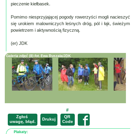
Mapa
pieczenie kiełbasek.
-
filmy
Pomimo niesprzyjającej pogody rowerzyści mogli nacieszyć
się urokiem malowniczych leśnych dróg, pól i łąk, świeżym
z
powietrzem i aktywnością fizyczną.
drona
Trasy
(er) JDK
Przepisy
Galeria zdjęć (8)
fot.
Ewa Ruszała/JDK
Dodaj
przepis
Forum
Świat
Wioska
Dom
#
Ogłoszenia
Zgłoś
QR
×
Drukuj
uwagę, błąd.
Code
Rozrywka
Plakaty: