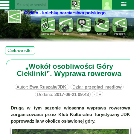
≅
Cieklin - kolebką narciarstwa polskiego
Zaloguj
SERWISY
się ››
CIEKLIN-
Rejestracja
Ogloszenia
Świat
Mapa
Kamery
Przepisy
SKI.PL
Pomoc
Wiadomości
Ciekawostki
Rozrywka
Kultura
„Wokół osobliwości Góry
Sport
Cieklinki”. Wyprawa rowerowa
Fotorelacja
Pogoda
Autor:
Ewa Ruszała/JDK
Dział:
przeglad_mediow
Dodano:
2017-06-21 09:43
-
+
Z
regionu
Druga w tym sezonie wiosenna wyprawa rowerowa
zorganizowana przez Klub Kulturalno Turystyczny JDK
Narty
poprowadziła w okolice osławionej góry.
Ciekawostki