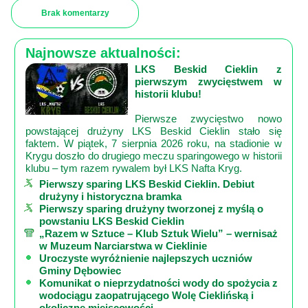
Brak komentarzy
Najnowsze aktualności:
LKS Beskid Cieklin z
pierwszym zwycięstwem w
historii klubu!
Pierwsze zwycięstwo nowo
powstającej drużyny LKS Beskid Cieklin stało się
faktem. W piątek, 7 sierpnia 2026 roku, na stadionie w
Krygu doszło do drugiego meczu sparingowego w historii
klubu – tym razem rywalem był LKS Nafta Kryg.
Pierwszy sparing LKS Beskid Cieklin. Debiut
drużyny i historyczna bramka
Pierwszy sparing drużyny tworzonej z myślą o
powstaniu LKS Beskid Cieklin
„Razem w Sztuce – Klub Sztuk Wielu” – wernisaż
w Muzeum Narciarstwa w Cieklinie
Uroczyste wyróżnienie najlepszych uczniów
Gminy Dębowiec
Komunikat o nieprzydatności wody do spożycia z
wodociągu zaopatrującego Wolę Cieklińską i
okoliczne miejscowości