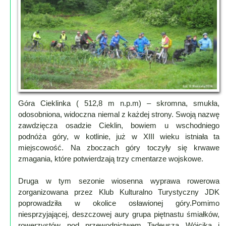
Lokalne
Filmy
Kamery
Informacje
Przydatne
Plakaty
Parafia
Góra Cieklinka ( 512,8 m n.p.m) – skromna, smukła,
Instytucje
odosobniona, widoczna niemal z każdej strony. Swoją nazwę
Organizacje
zawdzięcza osadzie Cieklin, bowiem u wschodniego
OSP
podnóża góry, w kotlinie, już w XIII wieku istniała ta
miejscowość. Na zboczach góry toczyły się krwawe
Cieklin
zmagania, które potwierdzają trzy cmentarze wojskowe.
Noclegi
Firmy
Druga w tym sezonie wiosenna wyprawa rowerowa
zorganizowana przez Klub Kulturalno Turystyczny JDK
Historia
poprowadziła w okolice osławionej góry.Pomimo
niesprzyjającej, deszczowej aury grupa piętnastu śmiałków,
Okolica
rowerzystów pod przewodnictwem Tadeusza Wójcika i