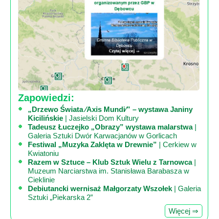
Zapowiedzi:
„Drzewo Świata ⁄Axis Mundi⁄” – wystawa Janiny
Kicilińskie
| Jasielski Dom Kultury
Tadeusz Łuczejko „Obrazy” wystawa malarstwa
|
Galeria Sztuki Dwór Karwacjanów w Gorlicach
Festiwal „Muzyka Zaklęta w Drewnie”
| Cerkiew w
Kwiatoniu
Razem w Sztuce – Klub Sztuk Wielu z Tarnowca
|
Muzeum Narciarstwa im. Stanisława Barabasza w
Cieklinie
Debiutancki wernisaż Małgorzaty Wszołek
| Galeria
Sztuki „Piekarska 2”
Więcej ⇒