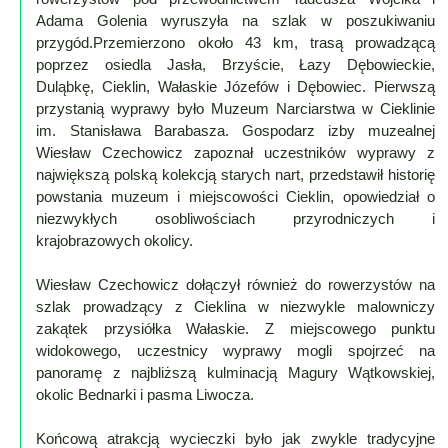
Adama Golenia wyruszyła na szlak w poszukiwaniu
Mapa
przygód.Przemierzono około 43 km, trasą prowadzącą
-
poprzez osiedla Jasła, Brzyście, Łazy Dębowieckie,
Duląbkę, Cieklin, Wałaskie Józefów i Dębowiec. Pierwszą
Beskid
przystanią wyprawy było Muzeum Narciarstwa w Cieklinie
Niski
im. Stanisława Barabasza. Gospodarz izby muzealnej
i
Wiesław Czechowicz zapoznał uczestników wyprawy z
Pogórze
największą polską kolekcją starych nart, przedstawił historię
Kalendarz
powstania muzeum i miejscowości Cieklin, opowiedział o
imprez
niezwykłych osobliwościach przyrodniczych i
krajobrazowych okolicy.
i
wydarzeń...
Wiesław Czechowicz dołączył również do rowerzystów na
Mapa
szlak prowadzący z Cieklina w niezwykle malowniczy
ze
zakątek przysiółka Wałaskie. Z miejscowego punktu
zdjęciami
widokowego, uczestnicy wyprawy mogli spojrzeć na
panoramę z najbliższą kulminacją Magury Wątkowskiej,
Mapa
okolic Bednarki i pasma Liwocza.
z
filmami
Końcową atrakcją wycieczki było jak zwykle tradycyjne