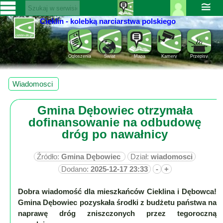
≅
Cieklin - kolebką narciarstwa polskiego
Zaloguj
SERWISY
się ››
CIEKLIN-
Rejestracja
Ogloszenia
Świat
Mapa
Kamery
Przepisy
SKI.PL
Pomoc
Wiadomości
Wiadomosci
Rozrywka
Kultura
Gmina Dębowiec otrzymała
Sport
dofinansowanie na odbudowę
Fotorelacja
dróg po nawałnicy
Pogoda
Źródło:
Gmina Dębowiec
Dział:
wiadomosci
Z
Dodano:
2025-12-17 23:33
-
+
regionu
Dobra wiadomość dla mieszkańców Cieklina i Dębowca!
Narty
Gmina Dębowiec pozyskała środki z budżetu państwa na
naprawę dróg zniszczonych przez tegoroczną
Ciekawostki