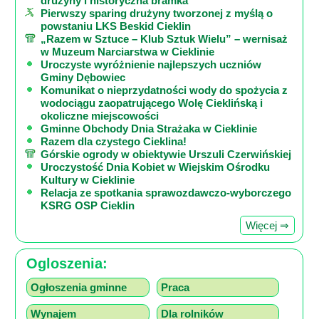
drużyny i historyczna bramka
Pierwszy sparing drużyny tworzonej z myślą o
powstaniu LKS Beskid Cieklin
„Razem w Sztuce – Klub Sztuk Wielu” – wernisaż
w Muzeum Narciarstwa w Cieklinie
Uroczyste wyróżnienie najlepszych uczniów
Gminy Dębowiec
Komunikat o nieprzydatności wody do spożycia z
wodociągu zaopatrującego Wolę Cieklińską i
okoliczne miejscowości
Gminne Obchody Dnia Strażaka w Cieklinie
Razem dla czystego Cieklina!
Górskie ogrody w obiektywie Urszuli Czerwińskiej
Uroczystość Dnia Kobiet w Wiejskim Ośrodku
Kultury w Cieklinie
Relacja ze spotkania sprawozdawczo-wyborczego
KSRG OSP Cieklin
Więcej ⇒
Ogloszenia:
Ogłoszenia gminne
Praca
Wynajem
Dla rolników