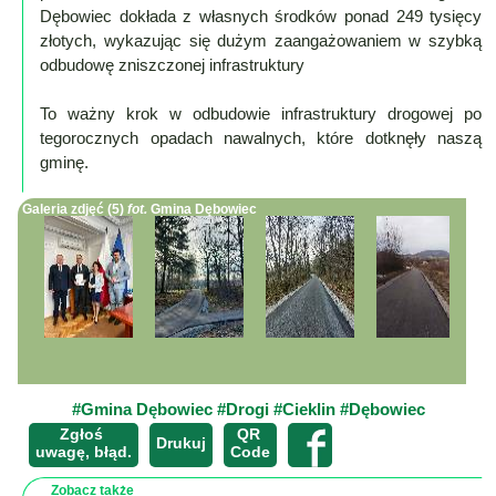
Mapa
Dębowiec dokłada z własnych środków ponad 249 tysięcy
-
złotych, wykazując się dużym zaangażowaniem w szybką
filmy
odbudowę zniszczonej infrastruktury
z
To ważny krok w odbudowie infrastruktury drogowej po
drona
tegorocznych opadach nawalnych, które dotknęły naszą
Trasy
gminę.
Przepisy
Galeria zdjęć (5)
fot.
Gmina Dębowiec
Dodaj
przepis
Forum
Świat
Wioska
Dom
#Gmina Dębowiec
#Drogi
#Cieklin
#Dębowiec
Ogłoszenia
Zgłoś
QR
×
Drukuj
uwagę, błąd.
Code
Rozrywka
Zobacz także