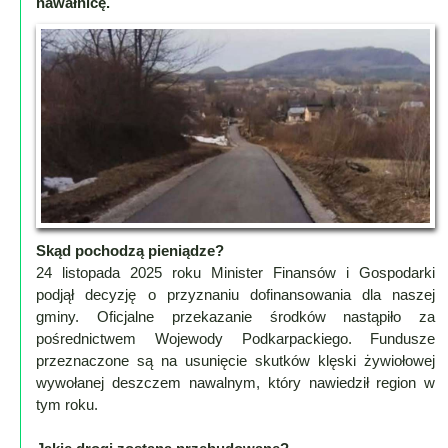
nawałnicę.
Lokalne
Filmy
Kamery
Informacje
Przydatne
Plakaty
Parafia
Instytucje
Organizacje
Skąd pochodzą pieniądze?
OSP
24 listopada 2025 roku Minister Finansów i Gospodarki
Cieklin
podjął decyzję o przyznaniu dofinansowania dla naszej
gminy. Oficjalne przekazanie środków nastąpiło za
Noclegi
pośrednictwem Wojewody Podkarpackiego. Fundusze
Firmy
przeznaczone są na usunięcie skutków klęski żywiołowej
wywołanej deszczem nawalnym, który nawiedził region w
Historia
tym roku.
Okolica