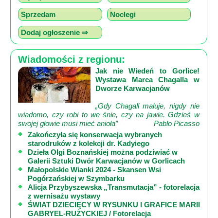
Sprzedam
Noclegi
Dodaj ogłoszenie ⇒
Wiadomości z regionu:
Jak nie Wiedeń to Gorlice!
Wystawa Marca Chagalla w
Dworze Karwacjanów
„Gdy Chagall maluje, nigdy nie
wiadomo, czy robi to we śnie, czy na jawie. Gdzieś w
swojej głowie musi mieć anioła”
Pablo Picasso
Zakończyła się konserwacja wybranych
starodruków z kolekcji dr. Kadyiego
Dzieła Olgi Boznańskiej można podziwiać w
Galerii Sztuki Dwór Karwacjanów w Gorlicach
Małopolskie Wianki 2024 - Skansen Wsi
Pogórzańskiej w Szymbarku
Alicja Przybyszewska „Transmutacja” - fotorelacja
z wernisażu wystawy
ŚWIAT DZIECIĘCY W RYSUNKU I GRAFICE MARII
GABRYEL-RUŻYCKIEJ / Fotorelacja