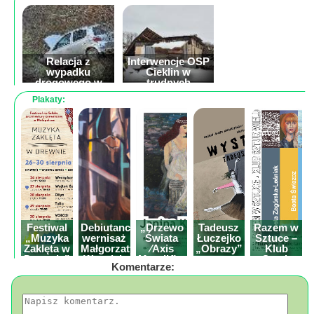
Poznaj
nas
Regulamin
ciacho
Relacja z
Interwencje OSP
wypadku
Cieklin w
c
drogowego w
trudnych
Dębowcu
warunkach
Plakaty:
X
pogodowych
Wybory sołtysa w
Cieklinie - 23
listopada 2025
Festiwal
Debiutancki
„Drzewo
Tadeusz
Razem w
„Muzyka
wernisaż
Świata
Łuczejko
Sztuce –
Zaklęta w
Małgorzaty
⁄Axis
„Obrazy”
Klub
Drewnie”
Wszołek
Mundi⁄” –
wystawa
Sztuk
Komentarze:
wystawa
malarstwa
Wielu z
Janiny
Tarnowca
Kicilińskie