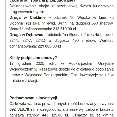
Jakie drogi zostaną przebudowane?
Dofinansowanie obejmuje przebudowę dwóch kluczowych
Mapa
dróg wewnętrznych:
-
Droga w Cieklinie
– odcinek "k. Więcka w kierunku
Beskid
Dobryni" (działka nr ewid. 3477) na długości 550 metrów.
Wartość dofinansowania:
213 519,00 zł
Niski
Droga w Dębowcu
– odcinek "na Rusnaka" (działki nr ewid.
i
2244, 2247, 2241) o długości 490 metrów. Wartość
Pogórze
dofinansowania:
229 806,00 zł
Kalendarz
imprez
Kiedy podpisano umowy?
17 grudnia 2025 roku w Podkarpackim Urzędzie
i
Wojewódzkim w Rzeszowie doszło do oficjalnego podpisania
wydarzeń...
umów z Wojewodą Podkarpackim. Obie inwestycje są już w
Mapa
trakcie realizacji.
ze
zdjęciami
Mapa
Podsumowanie inwestycji
Całkowita wartość prowadzonych robót budowlanych wynosi
z
692 810,78 zł
, z czego dotacja z rezerwy celowej budżetu
filmami
państwa stanowi
443 325,00 zł
. Oznacza to, że gmina