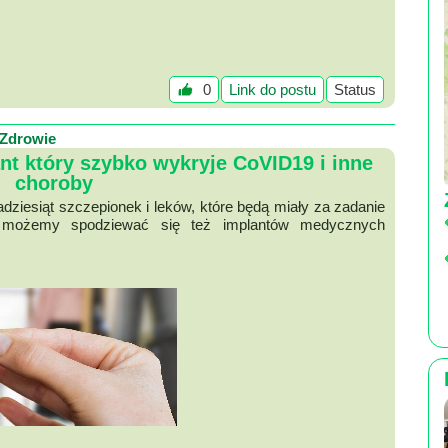
0
Link do postu
Status
Zdrowie
t który szybko wykryje CoVID19 i inne
choroby
dziesiąt szczepionek i leków, które będą miały za zadanie
możemy spodziewać się też implantów medycznych