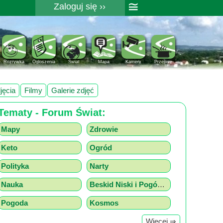
≅
Zaloguj się ››
Rejestracja
Pomoc
Rozrywka
Ogloszenia
Świat
Mapa
Kamery
Przepisy
jęcia
Filmy
Galerie zdjęć
Tematy - Forum Świat:
Mapy
Zdrowie
Keto
Ogród
Polityka
Narty
Nauka
Beskid Niski i Pogórze z drona
Pogoda
Kosmos
Więcej ⇒