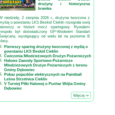
drużyny i historyczna
bramka
W niedzielę, 2 sierpnia 2026 r., drużyna tworzona z
myślą o powstaniu LKS Beskid Cieklin rozegrała swój
pierwszy w historii mecz sparingowy. Rywalem
zespołu był doświadczony GP‑Wodwiert Standart
Święcany, występujący od wielu lat na poziomie B
klasy.
Pierwszy sparing drużyny tworzonej z myślą o
powstaniu LKS Beskid Cieklin
Ćwiczenia Młodzieżowych Drużyn Pożarniczych
Halowe Zawody Sportowo-Pożarnicze
Młodzieżowych Drużyn Pożarniczych z terenu
Gminy Dębowiec
Pokaz pojazdów elektrycznych na Paintball
Leśna Strzelnica Cieklin
V Turniej Piłki Halowej o Puchar Wójta Gminy
Dębowiec
Więcej ⇒