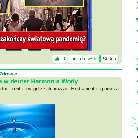
0
Link do postu
Status
Zdrowie
 w deuter Harmonia Wody
roton i neutron w jądrze atomowym. Ekstra neutron podwaja