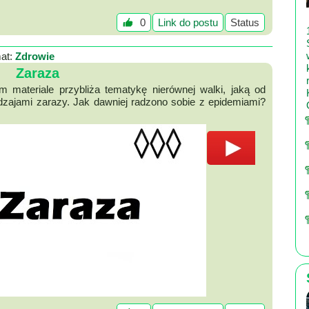
0
Link do postu
Status
at:
Zdrowie
Zaraza
 materiale przybliża tematykę nierównej walki, jaką od
odzajami zarazy. Jak dawniej radzono sobie z epidemiami?