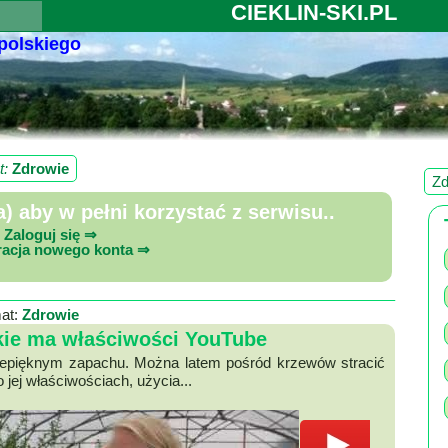
CIEKLIN-SKI.PL
 polskiego
t:
Zdrowie
Zd
 aby w pełni korzystać z serwisu..
Zaloguj się ⇒
racja nowego konta ⇒
at:
Zdrowie
akie ma właściwości YouTube
rzepięknym zapachu. Można latem pośród krzewów stracić
jej właściwościach, użycia...