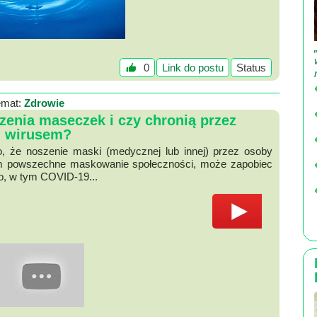
0
Link do postu
Status
emat:
Zdrowie
enia maseczek i czy chronią przez
wirusem?
 że noszenie maski (medycznej lub innej) przez osoby
ym powszechne maskowanie społeczności, może zapobiec
o, w tym COVID-19...