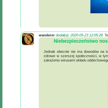
Mapa
-
filmy
z
drona
Trasy
wanderer
dodał(a): 2020-05-23 12:05:28
T
Niebezpieczeństwo nosz
Przepisy
Dodaj
Jednak obecnie nie ma dowodów na to,
zdrowe w szerszej społeczności, w t
przepis
zakażeniu wirusami układu oddechoweg
Forum
Świat
Wioska
Dom
Ogłoszenia
Rozrywka