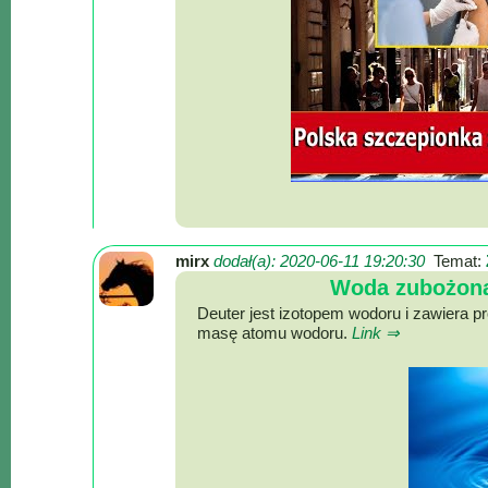
Mapa
-
Beskid
Niski
i
Pogórze
Kalendarz
imprez
mirx
dodał(a): 2020-06-11 19:20:30
Temat:
i
Woda zubożona
wydarzeń...
Deuter jest izotopem wodoru i zawiera p
Mapa
masę atomu wodoru.
Link ⇒
ze
zdjęciami
Mapa
z
filmami