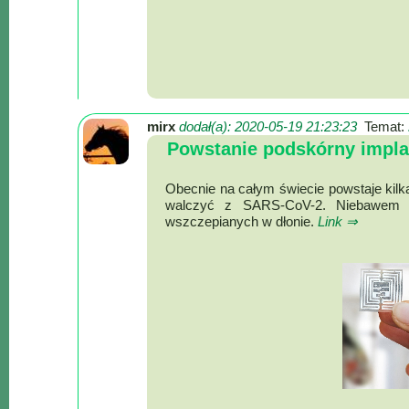
Poznaj
nas
Regulamin
ciacho
c
mirx
dodał(a): 2020-05-19 21:23:23
Temat:
X
Powstanie podskórny implan
Obecnie na całym świecie powstaje kilka
walczyć z SARS-CoV-2. Niebawem 
wszczepianych w dłonie.
Link ⇒