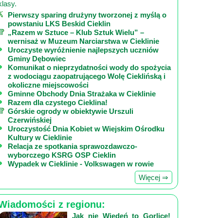
klasy.
Pierwszy sparing drużyny tworzonej z myślą o
powstaniu LKS Beskid Cieklin
„Razem w Sztuce – Klub Sztuk Wielu” –
wernisaż w Muzeum Narciarstwa w Cieklinie
Uroczyste wyróżnienie najlepszych uczniów
Gminy Dębowiec
Komunikat o nieprzydatności wody do spożycia
z wodociągu zaopatrującego Wolę Cieklińską i
okoliczne miejscowości
Gminne Obchody Dnia Strażaka w Cieklinie
Razem dla czystego Cieklina!
Górskie ogrody w obiektywie Urszuli
Czerwińskiej
Uroczystość Dnia Kobiet w Wiejskim Ośrodku
Kultury w Cieklinie
Relacja ze spotkania sprawozdawczo-
wyborczego KSRG OSP Cieklin
Wypadek w Cieklinie - Volkswagen w rowie
Więcej ⇒
Wiadomości z regionu:
Jak nie Wiedeń to Gorlice!