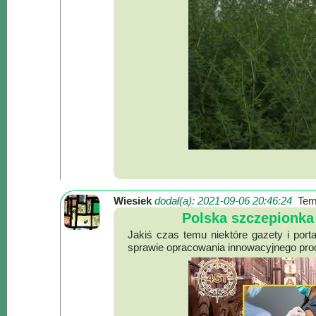
Lokalne
Filmy
Kamery
Informacje
Przydatne
Plakaty
Parafia
Instytucje
Organizacje
OSP
Wiesiek
dodał(a): 2021-09-06 20:46:24
Tem
Cieklin
Polska szczepionk
Noclegi
Jakiś czas temu niektóre gazety i por
Firmy
sprawie opracowania innowacyjnego prod
Historia
Okolica