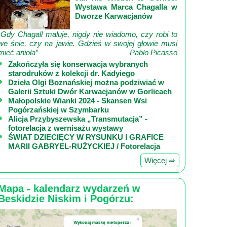
Wystawa Marca Chagalla w
Dworze Karwacjanów
„Gdy Chagall maluje, nigdy nie wiadomo, czy robi to
we śnie, czy na jawie. Gdzieś w swojej głowie musi
mieć anioła”
Pablo Picasso
Zakończyła się konserwacja wybranych
starodruków z kolekcji dr. Kadyiego
Dzieła Olgi Boznańskiej można podziwiać w
Galerii Sztuki Dwór Karwacjanów w Gorlicach
Małopolskie Wianki 2024 - Skansen Wsi
Pogórzańskiej w Szymbarku
Alicja Przybyszewska „Transmutacja” -
fotorelacja z wernisażu wystawy
ŚWIAT DZIECIĘCY W RYSUNKU I GRAFICE
MARII GABRYEL-RUŻYCKIEJ / Fotorelacja
Więcej ⇒
Mapa - kalendarz wydarzeń w
Beskidzie Niskim i Pogórzu: