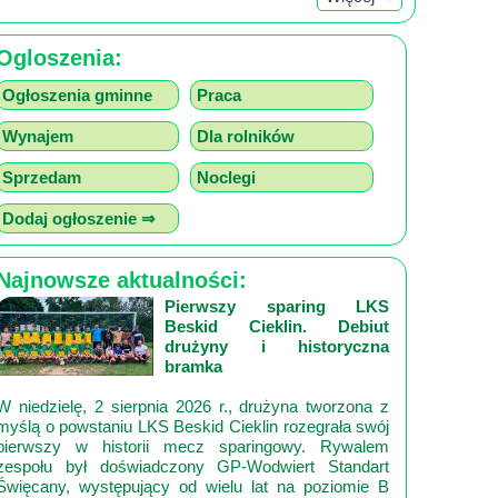
Ogloszenia:
Ogłoszenia gminne
Praca
Wynajem
Dla rolników
Sprzedam
Noclegi
Dodaj ogłoszenie ⇒
Najnowsze aktualności:
Pierwszy sparing LKS
Beskid Cieklin. Debiut
drużyny i historyczna
bramka
W niedzielę, 2 sierpnia 2026 r., drużyna tworzona z
myślą o powstaniu LKS Beskid Cieklin rozegrała swój
pierwszy w historii mecz sparingowy. Rywalem
zespołu był doświadczony GP‑Wodwiert Standart
Święcany, występujący od wielu lat na poziomie B