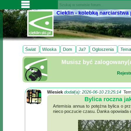
Cieklin - kolebką narciarstwa
SERWISY
CIEKLIN-
SKI.PL
Wiadomości
Świat
Wioska
Dom
Ja?
Ogloszenia
Tema
Kultura
Musisz być zalogowany(a)
Sport
Fotorelacja
Rejest
Pogoda
Wiesiek
dodał(a): 2026-06-10 23:25:14
Tem
Z
Bylica roczna j
regionu
Artemisia annua to potężna bylica o p
nieco poczucie czasu. Danka opowiada o 
Narty
Ciekawostki