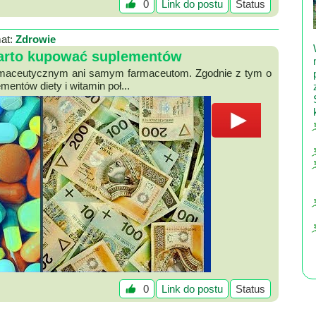
0
Link do postu
Status
at:
Zdrowie
warto kupować suplementów
armaceutycznym ani samym farmaceutom. Zgodnie z tym o
mentów diety i witamin poł...
0
Link do postu
Status