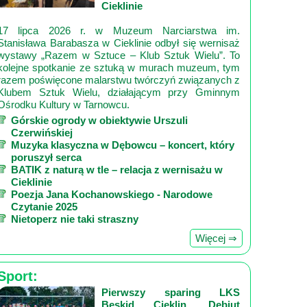
Cieklinie
17 lipca 2026 r. w Muzeum Narciarstwa im.
Stanisława Barabasza w Cieklinie odbył się wernisaż
wystawy „Razem w Sztuce – Klub Sztuk Wielu”. To
kolejne spotkanie ze sztuką w murach muzeum, tym
razem poświęcone malarstwu twórczyń związanych z
Klubem Sztuk Wielu, działającym przy Gminnym
Ośrodku Kultury w Tarnowcu.
Górskie ogrody w obiektywie Urszuli
Czerwińskiej
Muzyka klasyczna w Dębowcu – koncert, który
poruszył serca
BATIK z naturą w tle – relacja z wernisażu w
Cieklinie
Poezja Jana Kochanowskiego - Narodowe
Czytanie 2025
Nietoperz nie taki straszny
Więcej ⇒
Sport:
Pierwszy sparing LKS
Beskid Cieklin. Debiut