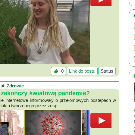
0
Link do postu
Status
at:
Zdrowie
a zakończy światową pandemię?
tale internetowe informowały o przełomowych postępach w
uktu tworzonego przez zesp...