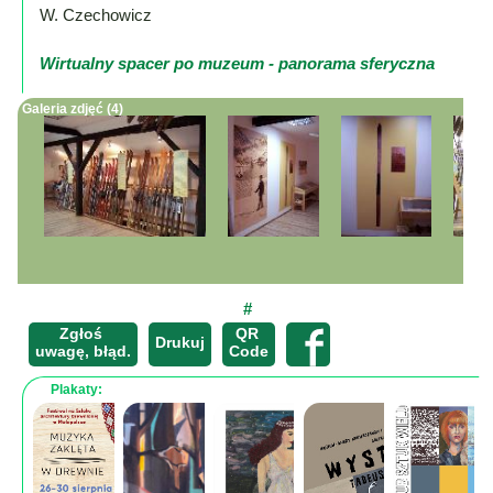
Mapa
W. Czechowicz
-
filmy
Wirtualny spacer po muzeum - panorama sferyczna
z
Galeria zdjęć (4)
drona
Trasy
Przepisy
Dodaj
przepis
Forum
#
Zgłoś
QR
Świat
×
Drukuj
uwagę, błąd.
Code
Wioska
Plakaty:
Dom
Ogłoszenia
Rozrywka