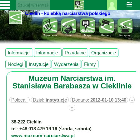
≅
Cieklin - kolebką narciarstwa polskiego
Zaloguj
SERWISY
się ››
CIEKLIN-
Rejestracja
Ogloszenia
Świat
Mapa
Kamery
Przepisy
SKI.PL
Pomoc
Wiadomości
Informacje
Informacje
Przydatne
Organizacje
Rozrywka
Kultura
Noclegi
Instytucje
Wydarzenia
Firmy
Sport
Muzeum Narciarstwa im.
Fotorelacja
Stanisława Barabasza w Cieklinie
Pogoda
Z
Poleca:
Dział:
instytucje
Dodano:
2012-01-10 13:40
-
regionu
+
38-222 Cieklin
Narty
tel: +48 013 479 19 19 (środa, sobota)
www.muzeum-narciarstwa.pl
Ciekawostki