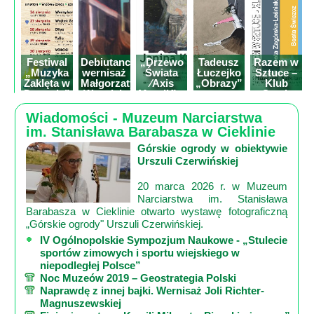
Poznaj
nas
Regulamin
ciacho
Festiwal
Debiutancki
„Drzewo
Tadeusz
Razem w
„Muzyka
wernisaż
Świata
Łuczejko
Sztuce –
c
Zaklęta w
Małgorzaty
⁄Axis
„Obrazy”
Klub
Drewnie”
Wszołek
Mundi⁄” –
wystawa
Sztuk
X
wystawa
malarstwa
Wielu z
Janiny
Tarnowca
Wiadomości - Muzeum Narciarstwa
Kicilińskie
im. Stanisława Barabasza w Cieklinie
Górskie ogrody w obiektywie
Urszuli Czerwińskiej
20 marca 2026 r. w Muzeum
Narciarstwa im. Stanisława
Barabasza w Cieklinie otwarto wystawę fotograficzną
„Górskie ogrody" Urszuli Czerwińskiej.
IV Ogólnopolskie Sympozjum Naukowe - „Stulecie
sportów zimowych i sportu wiejskiego w
niepodległej Polsce”
Noc Muzeów 2019 – Geostrategia Polski
Naprawdę z innej bajki. Wernisaż Joli Richter-
Magnuszewskiej