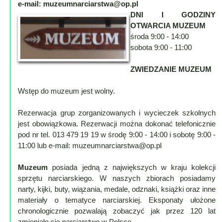
e-mail: muzeumnarciarstwa@op.pl
Lokalne
DNI I GODZINY
Filmy
OTWARCIA MUZEUM
Kamery
środa 9:00 - 14:00
sobota 9:00 - 11:00
Informacje
Przydatne
ZWIEDZANIE MUZEUM
Plakaty
Wstęp do muzeum jest wolny.
Parafia
Instytucje
Rezerwacja grup zorganizowanych i wycieczek szkolnych
Organizacje
jest obowiązkowa. Rezerwacji można dokonać telefonicznie
OSP
pod nr tel. 013 479 19 19 w środę 9:00 - 14:00 i sobotę 9:00 -
11:00 lub e-mail: muzeumnarciarstwa@op.pl
Cieklin
Noclegi
Muzeum
posiada jedną z największych w kraju kolekcji
Firmy
sprzętu narciarskiego. W naszych zbiorach posiadamy
narty, kijki, buty, wiązania, medale, odznaki, książki oraz inne
Historia
materiały o tematyce narciarskiej. Eksponaty ułożone
chronologicznie pozwalają zobaczyć jak przez 120 lat
Okolica
zmieniało się narciarstwo w Polsce.