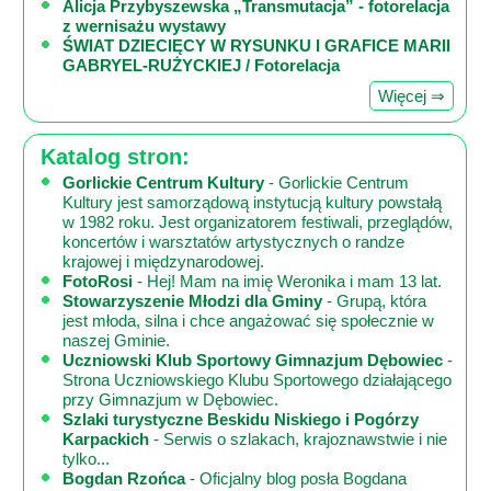
Alicja Przybyszewska „Transmutacja” - fotorelacja
z wernisażu wystawy
ŚWIAT DZIECIĘCY W RYSUNKU I GRAFICE MARII
GABRYEL-RUŻYCKIEJ / Fotorelacja
Więcej ⇒
Katalog stron:
Gorlickie Centrum Kultury
- Gorlickie Centrum
Kultury jest samorządową instytucją kultury powstałą
w 1982 roku. Jest organizatorem festiwali, przeglądów,
koncertów i warsztatów artystycznych o randze
krajowej i międzynarodowej.
FotoRosi
- Hej! Mam na imię Weronika i mam 13 lat.
Stowarzyszenie Młodzi dla Gminy
- Grupą, która
jest młoda, silna i chce angażować się społecznie w
naszej Gminie.
Uczniowski Klub Sportowy Gimnazjum Dębowiec
-
Strona Uczniowskiego Klubu Sportowego działającego
przy Gimnazjum w Dębowiec.
Szlaki turystyczne Beskidu Niskiego i Pogórzy
Karpackich
- Serwis o szlakach, krajoznawstwie i nie
tylko...
Bogdan Rzońca
- Oficjalny blog posła Bogdana