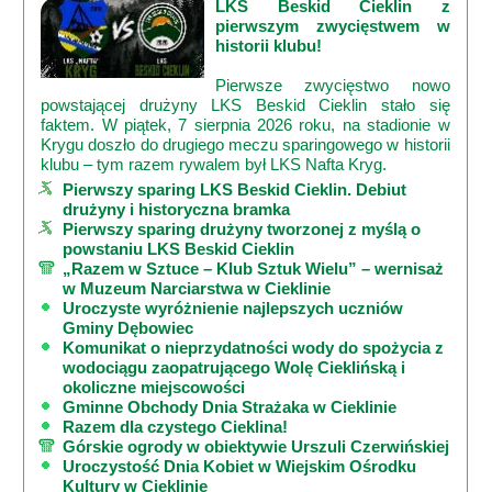
LKS Beskid Cieklin z
pierwszym zwycięstwem w
historii klubu!
Pierwsze zwycięstwo nowo
powstającej drużyny LKS Beskid Cieklin stało się
faktem. W piątek, 7 sierpnia 2026 roku, na stadionie w
Krygu doszło do drugiego meczu sparingowego w historii
klubu – tym razem rywalem był LKS Nafta Kryg.
Pierwszy sparing LKS Beskid Cieklin. Debiut
drużyny i historyczna bramka
Pierwszy sparing drużyny tworzonej z myślą o
powstaniu LKS Beskid Cieklin
„Razem w Sztuce – Klub Sztuk Wielu” – wernisaż
w Muzeum Narciarstwa w Cieklinie
Uroczyste wyróżnienie najlepszych uczniów
Gminy Dębowiec
Komunikat o nieprzydatności wody do spożycia z
wodociągu zaopatrującego Wolę Cieklińską i
okoliczne miejscowości
Gminne Obchody Dnia Strażaka w Cieklinie
Razem dla czystego Cieklina!
Górskie ogrody w obiektywie Urszuli Czerwińskiej
Uroczystość Dnia Kobiet w Wiejskim Ośrodku
Kultury w Cieklinie