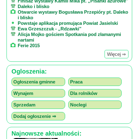
Finisaż wystawy Kamili Mika pt. „Pisanki ażurowe”
Daleko i blisko
Otwarcie wystawy Bogusława Przepióry pt. Daleko
i blisko
Powstaje aplikacja promująca Powiat Jasielski
Ewa Grzeszczuk - „Rdzawki”
Alicja Mojko gościem Spotkania pod złamanymi
nartami
Ferie 2015
Więcej ⇒
Ogloszenia:
Ogłoszenia gminne
Praca
Wynajem
Dla rolników
Sprzedam
Noclegi
Dodaj ogłoszenie ⇒
Najnowsze aktualności: