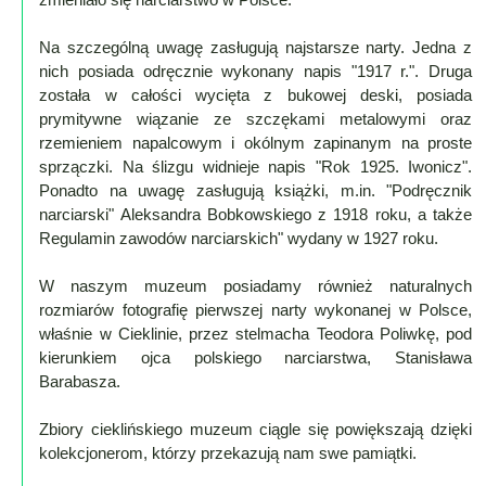
Mapa
Na szczególną uwagę zasługują najstarsze narty. Jedna z
-
nich posiada odręcznie wykonany napis "1917 r.". Druga
została w całości wycięta z bukowej deski, posiada
Beskid
prymitywne wiązanie ze szczękami metalowymi oraz
Niski
rzemieniem napalcowym i okólnym zapinanym na proste
i
sprzączki. Na ślizgu widnieje napis "Rok 1925. Iwonicz".
Pogórze
Ponadto na uwagę zasługują książki, m.in. "Podręcznik
Kalendarz
narciarski" Aleksandra Bobkowskiego z 1918 roku, a także
imprez
Regulamin zawodów narciarskich" wydany w 1927 roku.
i
W naszym muzeum posiadamy również naturalnych
wydarzeń...
rozmiarów fotografię pierwszej narty wykonanej w Polsce,
Mapa
właśnie w Cieklinie, przez stelmacha Teodora Poliwkę, pod
ze
kierunkiem ojca polskiego narciarstwa, Stanisława
zdjęciami
Barabasza.
Mapa
Zbiory cieklińskiego muzeum ciągle się powiększają dzięki
z
kolekcjonerom, którzy przekazują nam swe pamiątki.
filmami