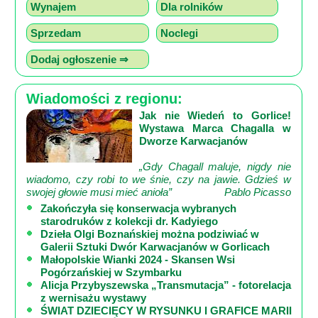
Wynajem
Dla rolników
Sprzedam
Noclegi
Dodaj ogłoszenie ⇒
Wiadomości z regionu:
Jak nie Wiedeń to Gorlice!
Wystawa Marca Chagalla w
Dworze Karwacjanów
„Gdy Chagall maluje, nigdy nie
wiadomo, czy robi to we śnie, czy na jawie. Gdzieś w
swojej głowie musi mieć anioła”
Pablo Picasso
Zakończyła się konserwacja wybranych
starodruków z kolekcji dr. Kadyiego
Dzieła Olgi Boznańskiej można podziwiać w
Galerii Sztuki Dwór Karwacjanów w Gorlicach
Małopolskie Wianki 2024 - Skansen Wsi
Pogórzańskiej w Szymbarku
Alicja Przybyszewska „Transmutacja” - fotorelacja
z wernisażu wystawy
ŚWIAT DZIECIĘCY W RYSUNKU I GRAFICE MARII