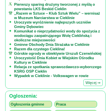
Pierwszy sparing drużyny tworzonej z myślą o
powstaniu LKS Beskid Cieklin
„Razem w Sztuce – Klub Sztuk Wielu” – wernisaż
w Muzeum Narciarstwa w Cieklinie
Uroczyste wyróżnienie najlepszych uczniów
Gminy Dębowiec
Komunikat o nieprzydatności wody do spożycia z
wodociągu zaopatrującego Wolę Cieklińską i
okoliczne miejscowości
Gminne Obchody Dnia Strażaka w Cieklinie
Razem dla czystego Cieklina!
Górskie ogrody w obiektywie Urszuli Czerwińskiej
Uroczystość Dnia Kobiet w Wiejskim Ośrodku
Kultury w Cieklinie
Relacja ze spotkania sprawozdawczo-wyborczego
KSRG OSP Cieklin
Wypadek w Cieklinie - Volkswagen w rowie
Więcej ⇒
Ogloszenia:
Ogłoszenia gminne
Praca