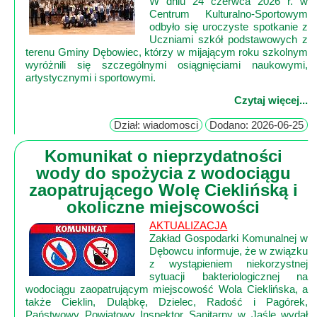
W dniu 24 czerwca 2026 r. w
Mapa
Centrum Kulturalno-Sportowym
-
odbyło się uroczyste spotkanie z
Uczniami szkół podstawowych z
filmy
terenu Gminy Dębowiec, którzy w mijającym roku szkolnym
z
wyróżnili się szczególnymi osiągnięciami naukowymi,
drona
artystycznymi i sportowymi.
Trasy
Czytaj więcej...
Dział: wiadomosci
Dodano: 2026-06-25
Przepisy
Dodaj
Komunikat o nieprzydatności
przepis
wody do spożycia z wodociągu
zaopatrującego Wolę Cieklińską i
Forum
okoliczne miejscowości
Świat
AKTUALIZACJA
Wioska
Zakład Gospodarki Komunalnej w
Dębowcu informuje, że w związku
Dom
z wystąpieniem niekorzystnej
Ogłoszenia
sytuacji bakteriologicznej na
Rozrywka
wodociągu zaopatrującym miejscowość Wola Cieklińska, a
także Cieklin, Duląbkę, Dzielec, Radość i Pagórek,
Państwowy Powiatowy Inspektor Sanitarny w Jaśle wydał