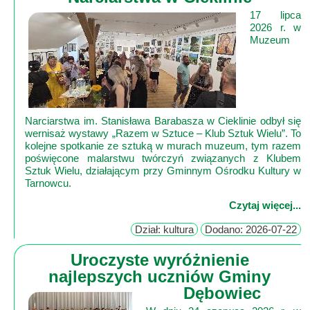
17 lipca
Mapa
2026 r. w
Muzeum
-
Beskid
Niski
i
Pogórze
Narciarstwa im. Stanisława Barabasza w Cieklinie odbył się
wernisaż wystawy „Razem w Sztuce – Klub Sztuk Wielu”. To
Kalendarz
kolejne spotkanie ze sztuką w murach muzeum, tym razem
imprez
poświęcone malarstwu twórczyń związanych z Klubem
i
Sztuk Wielu, działającym przy Gminnym Ośrodku Kultury w
Tarnowcu.
wydarzeń...
Czytaj więcej...
Mapa
ze
Dział: kultura
Dodano: 2026-07-22
zdjęciami
Uroczyste wyróżnienie
Mapa
najlepszych uczniów Gminy
z
Dębowiec
filmami