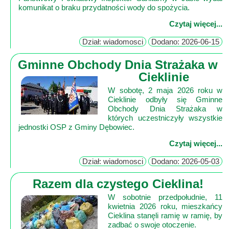
Poznaj
komunikat o braku przydatności wody do spożycia.
nas
Czytaj więcej...
Regulamin
Dział: wiadomosci
Dodano: 2026-06-15
ciacho
c
Gminne Obchody Dnia Strażaka w
Cieklinie
X
W sobotę, 2 maja 2026 roku w
Cieklinie odbyły się Gminne
Obchody Dnia Strażaka w
których uczestniczyły wszystkie
jednostki OSP z Gminy Dębowiec.
Czytaj więcej...
Dział: wiadomosci
Dodano: 2026-05-03
Razem dla czystego Cieklina!
W sobotnie przedpołudnie, 11
kwietnia 2026 roku, mieszkańcy
Cieklina stanęli ramię w ramię, by
zadbać o swoje otoczenie.