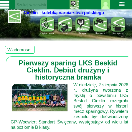
≅
Cieklin - kolebką narciarstwa polskiego
Zaloguj
SERWISY
się ››
CIEKLIN-
Rejestracja
Ogloszenia
Świat
Mapa
Kamery
Przepisy
SKI.PL
Pomoc
Wiadomości
Wiadomosci
Rozrywka
Kultura
Pierwszy sparing LKS Beskid
Sport
Cieklin. Debiut drużyny i
Fotorelacja
historyczna bramka
Pogoda
W niedzielę, 2 sierpnia 2026
r., drużyna tworzona z
Z
myślą o powstaniu LKS
Beskid Cieklin rozegrała
regionu
swój pierwszy w historii
mecz sparingowy. Rywalem
Narty
zespołu był doświadczony
GP‑Wodwiert Standart Święcany, występujący od wielu lat
na poziomie B klasy.
Ciekawostki