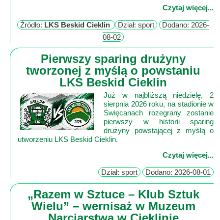
Lokalne
Czytaj więcej...
Filmy
Źródło:
LKS Beskid Cieklin
Dział: sport
Dodano: 2026-
Kamery
08-02
Informacje
Pierwszy sparing drużyny
Przydatne
tworzonej z myślą o powstaniu
LKS Beskid Cieklin
Plakaty
Parafia
Już w najbliższą niedzielę, 2
sierpnia 2026 roku, na stadionie w
Instytucje
Święcanach rozegrany zostanie
Organizacje
pierwszy w historii sparing
drużyny powstającej z myślą o
OSP
utworzeniu LKS Beskid Cieklin.
Cieklin
Czytaj więcej...
Noclegi
Firmy
Dział: sport
Dodano: 2026-08-01
„Razem w Sztuce – Klub Sztuk
Historia
Wielu” – wernisaż w Muzeum
Narciarstwa w Cieklinie
Okolica