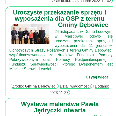
Dział: kultura
Dodano: 2023-12-02
Poznaj
nas
Uroczyste przekazanie sprzętu i
Regulamin
wyposażenia dla OSP z terenu
ciacho
Gminy Dębowiec
c
24 listopada r. w Domu Ludowym
w Majscowej odbyło się
X
uroczyste przekazanie sprzętu i
wyposażenia dla 11 jednostek
Ochotniczych Straży Pożarnych z terenu Gminy Dębowiec,
współfinansowanego ze środków Funduszu Pomocy
Pokrzywdzonym oraz Pomocy Postpenitencjarnej -
Funduszu Sprawiedliwości, którego Dysponentem jest
Minister Sprawiedliwości.
Czytaj więcej...
Źródło:
Gmina Dębowiec
Dział: wiadomosci
Dodano:
2023-11-27
Wystawa malarstwa Pawła
Jędryczki otwarta