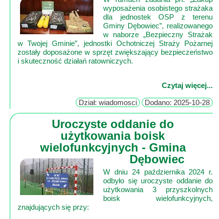
wyposażenia osobistego strażaka
dla jednostek OSP z terenu
Mapa
Gminy Dębowiec”, realizowanego
-
w naborze „Bezpieczny Strażak
w Twojej Gminie”, jednostki Ochotniczej Straży Pożarnej
Beskid
zostały doposażone w sprzęt zwiększający bezpieczeństwo
Niski
i
Pogórze
Czytaj więcej...
Kalendarz
Dział: wiadomosci
Dodano: 2025-10-28
imprez
i
Uroczyste oddanie do
wydarzeń...
użytkowania boisk
Mapa
wielofunkcyjnych - Gmina
Dębowiec
ze
zdjęciami
W dniu 24 października 2024 r.
odbyło się uroczyste oddanie do
Mapa
użytkowania 3 przyszkolnych
z
boisk wielofunkcyjnych,
znajdujących się przy:
filmami