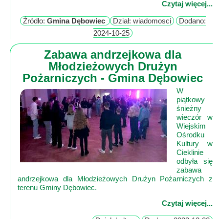
Mapa
Czytaj więcej...
-
Źródło:
Gmina Dębowiec
Dział: wiadomosci
Dodano:
filmy
2024-10-25
z
Zabawa andrzejkowa dla
drona
Młodzieżowych Drużyn
Trasy
Pożarniczych - Gmina Dębowiec
Przepisy
W
piątkowy
Dodaj
śnieżny
przepis
wieczór w
Wiejskim
Ośrodku
Forum
Kultury w
Świat
Cieklinie
odbyła się
Wioska
zabawa
Dom
andrzejkowa dla Młodzieżowych Drużyn Pożarniczych z
Ogłoszenia
terenu Gminy Dębowiec.
Rozrywka
Czytaj więcej...