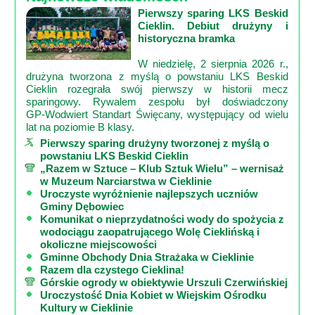
Pierwszy sparing LKS Beskid
Cieklin. Debiut drużyny i
historyczna bramka
W niedzielę, 2 sierpnia 2026 r.,
drużyna tworzona z myślą o powstaniu LKS Beskid
Cieklin rozegrała swój pierwszy w historii mecz
sparingowy. Rywalem zespołu był doświadczony
GP‑Wodwiert Standart Święcany, występujący od wielu
lat na poziomie B klasy.
Pierwszy sparing drużyny tworzonej z myślą o
powstaniu LKS Beskid Cieklin
„Razem w Sztuce – Klub Sztuk Wielu” – wernisaż
w Muzeum Narciarstwa w Cieklinie
Uroczyste wyróżnienie najlepszych uczniów
Gminy Dębowiec
Komunikat o nieprzydatności wody do spożycia z
wodociągu zaopatrującego Wolę Cieklińską i
okoliczne miejscowości
Gminne Obchody Dnia Strażaka w Cieklinie
Razem dla czystego Cieklina!
Górskie ogrody w obiektywie Urszuli Czerwińskiej
Uroczystość Dnia Kobiet w Wiejskim Ośrodku
Kultury w Cieklinie