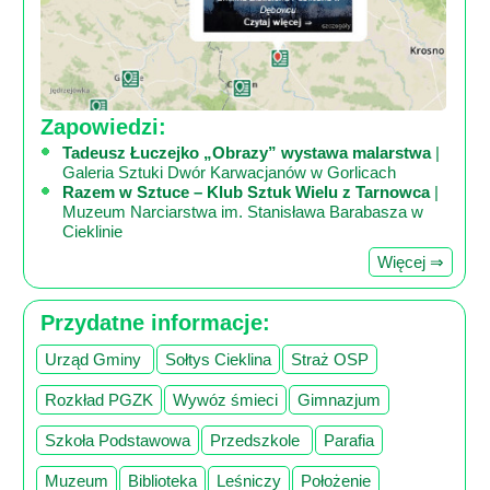
Zapowiedzi:
Tadeusz Łuczejko „Obrazy” wystawa malarstwa
|
Galeria Sztuki Dwór Karwacjanów w Gorlicach
Razem w Sztuce – Klub Sztuk Wielu z Tarnowca
|
Muzeum Narciarstwa im. Stanisława Barabasza w
Cieklinie
Więcej ⇒
Przydatne informacje:
Urząd Gminy
Sołtys Cieklina
Straż OSP
Rozkład PGZK
Wywóz śmieci
Gimnazjum
Szkoła Podstawowa
Przedszkole
Parafia
Muzeum
Biblioteka
Leśniczy
Położenie