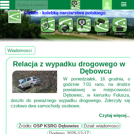
≅
Cieklin - kolebką narciarstwa polskiego
Zaloguj
SERWISY
się ››
CIEKLIN-
Rejestracja
Ogloszenia
Świat
Mapa
Kamery
Przepisy
SKI.PL
Pomoc
Wiadomości
Wiadomosci
Rozrywka
Kultura
Relacja z wypadku drogowego w
Sport
Dębowcu
Fotorelacja
W poniedziałek, 16 grudnia, o
Pogoda
godzinie 7:01 rano, na drodze
powiatowej w miejscowości
Dębowiec, w kierunku Folusza,
Z
doszło do poważnego wypadku drogowego. Zderzyły się
regionu
czołowo dwa samochody osobowe.
Czytaj więcej...
Narty
Źródło:
OSP KSRG Dębowiec
Dział: wiadomosci
Ciekawostki
Dodano: 2025-12-17