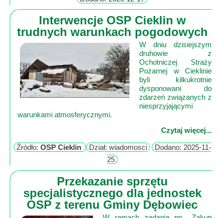
Lokalne
Interwencje OSP Cieklin w
Filmy
trudnych warunkach pogodowych
Kamery
W dniu dzisiejszym
druhowie z
Informacje
Ochotniczej Straży
Przydatne
Pożarnej w Cieklinie
byli kilkukrotnie
Plakaty
dysponowani do
Parafia
zdarzeń związanych z
Instytucje
niesprzyjającymi
warunkami atmosferycznymi.
Organizacje
Czytaj więcej...
OSP
Cieklin
Źródło:
OSP Cieklin
Dział: wiadomosci
Dodano: 2025-11-
Noclegi
25
Firmy
Przekazanie sprzętu
specjalistycznego dla jednostek
Historia
OSP z terenu Gminy Dębowiec
Okolica
W ramach zadania pn. „Zakup