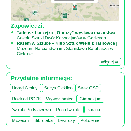
Zapowiedzi:
Tadeusz Łuczejko „Obrazy” wystawa malarstwa
|
Galeria Sztuki Dwór Karwacjanów w Gorlicach
Razem w Sztuce – Klub Sztuk Wielu z Tarnowca
|
Muzeum Narciarstwa im. Stanisława Barabasza w
Cieklinie
Więcej ⇒
Przydatne informacje:
Urząd Gminy
Sołtys Cieklina
Straż OSP
Rozkład PGZK
Wywóz śmieci
Gimnazjum
Szkoła Podstawowa
Przedszkole
Parafia
Muzeum
Biblioteka
Leśniczy
Położenie