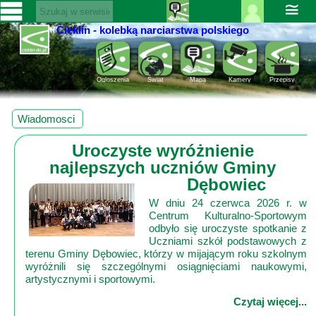
≅
Cieklin - kolebką narciarstwa polskiego
Zaloguj
SERWISY
się ››
CIEKLIN-
Rejestracja
Ogloszenia
Świat
Mapa
Kamery
Przepisy
SKI.PL
Pomoc
Wiadomości
Wiadomosci
Rozrywka
Kultura
Uroczyste wyróżnienie
Sport
najlepszych uczniów Gminy
Fotorelacja
Dębowiec
Pogoda
W dniu 24 czerwca 2026 r. w
Centrum Kulturalno-Sportowym
Z
odbyło się uroczyste spotkanie z
Uczniami szkół podstawowych z
regionu
terenu Gminy Dębowiec, którzy w mijającym roku szkolnym
wyróżnili się szczególnymi osiągnięciami naukowymi,
Narty
artystycznymi i sportowymi.
Czytaj więcej...
Ciekawostki