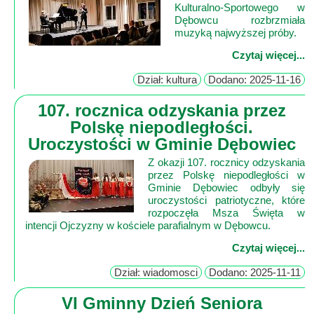
Kulturalno-Sportowego w
Dębowcu rozbrzmiała
Mapa
muzyką najwyższej próby.
-
Czytaj więcej...
Beskid
Dział: kultura
Dodano: 2025-11-16
Niski
i
107. rocznica odzyskania przez
Pogórze
Polskę niepodległości.
Kalendarz
Uroczystości w Gminie Dębowiec
imprez
Z okazji 107. rocznicy odzyskania
i
przez Polskę niepodległości w
Gminie Dębowiec odbyły się
wydarzeń...
uroczystości patriotyczne, które
Mapa
rozpoczęła Msza Święta w
intencji Ojczyzny w kościele parafialnym w Dębowcu.
ze
zdjęciami
Czytaj więcej...
Mapa
Dział: wiadomosci
Dodano: 2025-11-11
z
filmami
VI Gminny Dzień Seniora