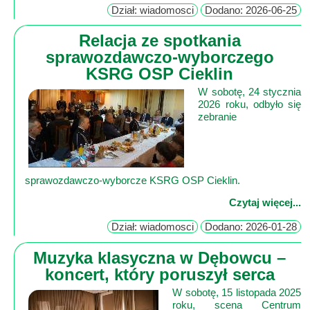
Lokalne
Dział: wiadomosci
Dodano: 2026-06-25
Filmy
Relacja ze spotkania
Kamery
sprawozdawczo-wyborczego
KSRG OSP Cieklin
Informacje
W sobotę, 24 stycznia
Przydatne
2026 roku, odbyło się
Plakaty
zebranie
Parafia
Instytucje
Organizacje
sprawozdawczo‑wyborcze KSRG OSP Cieklin.
OSP
Czytaj więcej...
Cieklin
Noclegi
Dział: wiadomosci
Dodano: 2026-01-28
Firmy
Muzyka klasyczna w Dębowcu –
koncert, który poruszył serca
Historia
W sobotę, 15 listopada 2025
Okolica
roku, scena Centrum