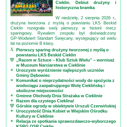
Cieklin. Debiut drużyny i
historyczna bramka
W niedzielę, 2 sierpnia 2026 r.,
drużyna tworzona z myślą o powstaniu LKS Beskid
Cieklin rozegrała swój pierwszy w historii mecz
sparingowy. Rywalem zespołu był doświadczony
GP‑Wodwiert Standart Święcany, występujący od wielu
lat na poziomie B klasy.
Pierwszy sparing drużyny tworzonej z myślą o
powstaniu LKS Beskid Cieklin
„Razem w Sztuce – Klub Sztuk Wielu” – wernisaż
w Muzeum Narciarstwa w Cieklinie
Uroczyste wyróżnienie najlepszych uczniów
Gminy Dębowiec
Komunikat o nieprzydatności wody do spożycia z
wodociągu zaopatrującego Wolę Cieklińską i
okoliczne miejscowości
Gminne Obchody Dnia Strażaka w Cieklinie
Razem dla czystego Cieklina!
Górskie ogrody w obiektywie Urszuli Czerwińskiej
Uroczystość Dnia Kobiet w Wiejskim Ośrodku
Kultury w Cieklinie
Relacja ze spotkania sprawozdawczo-wyborczego
KSRG OSP Cieklin