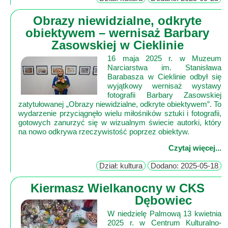
Poznaj
nas
Obrazy niewidzialne, odkryte
Regulamin
obiektywem – wernisaż Barbary
Zasowskiej w Cieklinie
ciacho
16 maja 2025 r. w Muzeum
c
Narciarstwa im. Stanisława
X
Barabasza w Cieklinie odbył się
wyjątkowy wernisaż wystawy
fotografii Barbary Zasowskiej
zatytułowanej „Obrazy niewidzialne, odkryte obiektywem”. To
wydarzenie przyciągnęło wielu miłośników sztuki i fotografii,
gotowych zanurzyć się w wizualnym świecie autorki, który
na nowo odkrywa rzeczywistość poprzez obiektyw.
Czytaj więcej...
Dział: kultura
Dodano: 2025-05-18
Kiermasz Wielkanocny w CKS
Dębowiec
W niedzielę Palmową 13 kwietnia
2025 r. w Centrum Kulturalno-