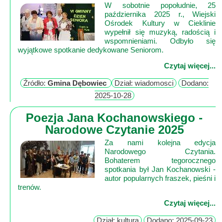
Mapa
W sobotnie popołudnie, 25
października 2025 r., Wiejski
-
Ośrodek Kultury w Cieklinie
filmy
wypełnił się muzyką, radością i
z
wspomnieniami. Odbyło się
wyjątkowe spotkanie dedykowane Seniorom.
drona
Czytaj więcej...
Trasy
Źródło:
Gmina Dębowiec
Dział: wiadomosci
Dodano:
Przepisy
2025-10-28
Dodaj
Poezja Jana Kochanowskiego -
przepis
Narodowe Czytanie 2025
Forum
Za nami kolejna edycja
Świat
Narodowego Czytania.
Bohaterem tegorocznego
Wioska
spotkania był Jan Kochanowski -
Dom
autor popularnych fraszek, pieśni i
trenów.
Ogłoszenia
Rozrywka
Czytaj więcej...
Dział: kultura
Dodano: 2025-09-23