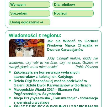
Wynajem
Dla rolników
Sprzedam
Noclegi
Dodaj ogłoszenie ⇒
Wiadomości z regionu:
Jak nie Wiedeń to Gorlice!
Wystawa Marca Chagalla w
Dworze Karwacjanów
„Gdy Chagall maluje, nigdy nie
wiadomo, czy robi to we śnie, czy na jawie. Gdzieś w
swojej głowie musi mieć anioła”
Pablo Picasso
Zakończyła się konserwacja wybranych
starodruków z kolekcji dr. Kadyiego
Dzieła Olgi Boznańskiej można podziwiać w
Galerii Sztuki Dwór Karwacjanów w Gorlicach
Małopolskie Wianki 2024 - Skansen Wsi
Pogórzańskiej w Szymbarku
Alicja Przybyszewska „Transmutacja” - fotorelacja
z wernisażu wystawy
ŚWIAT DZIECIĘCY W RYSUNKU I GRAFICE MARII