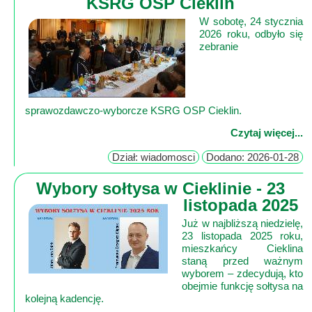
KSRG OSP Cieklin
Lokalne
W sobotę, 24 stycznia
Filmy
2026 roku, odbyło się
Kamery
zebranie
Informacje
Przydatne
sprawozdawczo‑wyborcze KSRG OSP Cieklin.
Plakaty
Parafia
Czytaj więcej...
Instytucje
Dział: wiadomosci
Dodano: 2026-01-28
Organizacje
Wybory sołtysa w Cieklinie - 23
OSP
listopada 2025
Cieklin
Już w najbliższą niedzielę,
Noclegi
23 listopada 2025 roku,
Firmy
mieszkańcy Cieklina
staną przed ważnym
wyborem – zdecydują, kto
Historia
obejmie funkcję sołtysa na
kolejną kadencję.
Okolica