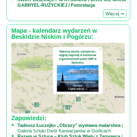
GABRYEL-RUŻYCKIEJ / Fotorelacja
Więcej ⇒
Mapa - kalendarz wydarzeń w
Beskidzie Niskim i Pogórzu:
Zapowiedzi:
Tadeusz Łuczejko „Obrazy” wystawa malarstwa
|
Galeria Sztuki Dwór Karwacjanów w Gorlicach
Razem w Sztuce – Klub Sztuk Wielu z Tarnowca
|