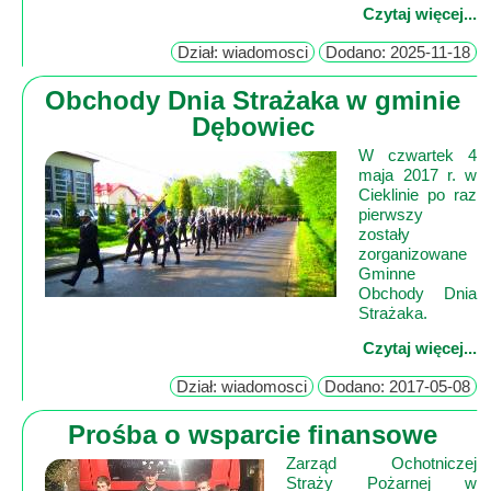
Czytaj więcej...
Mapa
Dział: wiadomosci
Dodano: 2025-11-18
-
Obchody Dnia Strażaka w gminie
Beskid
Dębowiec
Niski
i
W czwartek 4
maja 2017 r. w
Pogórze
Cieklinie po raz
Kalendarz
pierwszy
zostały
imprez
zorganizowane
i
Gminne
Obchody Dnia
wydarzeń...
Strażaka.
Mapa
Czytaj więcej...
ze
zdjęciami
Dział: wiadomosci
Dodano: 2017-05-08
Mapa
Prośba o wsparcie finansowe
z
Zarząd Ochotniczej
filmami
Straży Pożarnej w