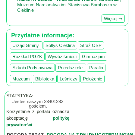
Muzeum Narciarstwa im. Stanisława Barabasza w
Cieklinie
Więcej ⇒
Przydatne informacje:
Urząd Gminy
Sołtys Cieklina
Straż OSP
Rozkład PGZK
Wywóz śmieci
Gimnazjum
Szkoła Podstawowa
Przedszkole
Parafia
Muzeum
Biblioteka
Leśniczy
Położenie
STATSTYKA:
Jesteś naszym 23401282
gościem.
Korzystanie z portalu oznacza
akceptację
politykę
prywatności
.
POGODA TERAZ
POGODA NA 7 DNI DŁUGOTERMINOWA