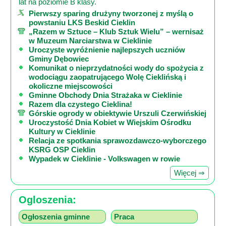
lat na poziomie B klasy.
Poznaj
Pierwszy sparing drużyny tworzonej z myślą o
nas
powstaniu LKS Beskid Cieklin
Regulamin
„Razem w Sztuce – Klub Sztuk Wielu” – wernisaż
w Muzeum Narciarstwa w Cieklinie
ciacho
Uroczyste wyróżnienie najlepszych uczniów
Gminy Dębowiec
c
Komunikat o nieprzydatności wody do spożycia z
X
wodociągu zaopatrującego Wolę Cieklińską i
okoliczne miejscowości
Gminne Obchody Dnia Strażaka w Cieklinie
Razem dla czystego Cieklina!
Górskie ogrody w obiektywie Urszuli Czerwińskiej
Uroczystość Dnia Kobiet w Wiejskim Ośrodku
Kultury w Cieklinie
Relacja ze spotkania sprawozdawczo-wyborczego
KSRG OSP Cieklin
Wypadek w Cieklinie - Volkswagen w rowie
Więcej ⇒
Ogloszenia:
Ogłoszenia gminne
Praca