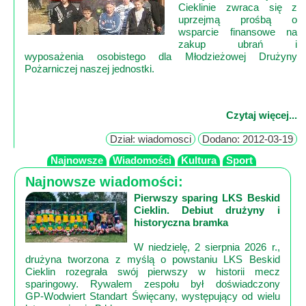
Mapa
Cieklinie zwraca się z
uprzejmą prośbą o
-
wsparcie finansowe na
filmy
zakup ubrań i
z
wyposażenia osobistego dla Młodzieżowej Drużyny
Pożarniczej naszej jednostki.
drona
Trasy
Czytaj więcej...
Przepisy
Dział: wiadomosci
Dodano: 2012-03-19
Dodaj
przepis
Najnowsze
Wiadomości
Kultura
Sport
Najnowsze wiadomości:
Forum
Pierwszy sparing LKS Beskid
Świat
Cieklin. Debiut drużyny i
historyczna bramka
Wioska
Dom
W niedzielę, 2 sierpnia 2026 r.,
drużyna tworzona z myślą o powstaniu LKS Beskid
Ogłoszenia
Cieklin rozegrała swój pierwszy w historii mecz
Rozrywka
sparingowy. Rywalem zespołu był doświadczony
GP‑Wodwiert Standart Święcany, występujący od wielu