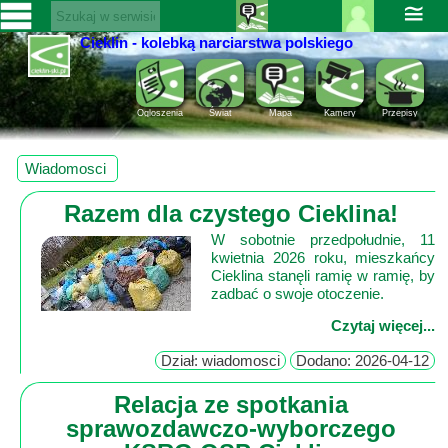
≅
Cieklin - kolebką narciarstwa polskiego
Zaloguj
SERWISY
się ››
CIEKLIN-
Rejestracja
Ogloszenia
Świat
Mapa
Kamery
Przepisy
SKI.PL
Pomoc
Wiadomości
Wiadomosci
Rozrywka
Kultura
Razem dla czystego Cieklina!
Sport
W sobotnie przedpołudnie, 11
Fotorelacja
kwietnia 2026 roku, mieszkańcy
Pogoda
Cieklina stanęli ramię w ramię, by
zadbać o swoje otoczenie.
Z
Czytaj więcej...
regionu
Dział: wiadomosci
Dodano: 2026-04-12
Narty
Relacja ze spotkania
sprawozdawczo-wyborczego
Ciekawostki