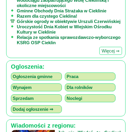
wodociągu zaopatrującego Wolę Cieklińską i
okoliczne miejscowości
Mapa
Gminne Obchody Dnia Strażaka w Cieklinie
Razem dla czystego Cieklina!
-
Górskie ogrody w obiektywie Urszuli Czerwińskiej
Beskid
Uroczystość Dnia Kobiet w Wiejskim Ośrodku
Kultury w Cieklinie
Niski
Relacja ze spotkania sprawozdawczo-wyborczego
i
KSRG OSP Cieklin
Pogórze
Więcej ⇒
Kalendarz
imprez
Ogloszenia:
i
Ogłoszenia gminne
Praca
wydarzeń...
Mapa
Wynajem
Dla rolników
ze
Sprzedam
Noclegi
zdjęciami
Dodaj ogłoszenie ⇒
Mapa
z
Wiadomości z regionu:
filmami