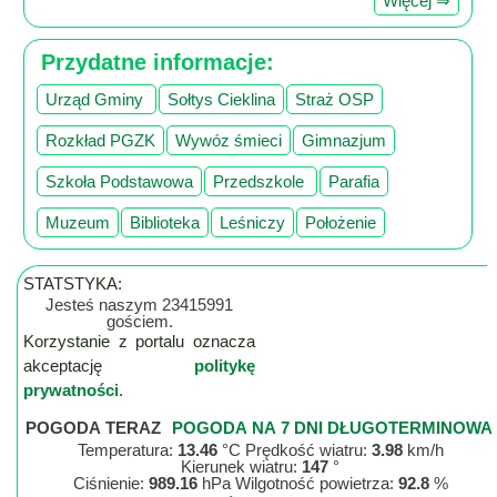
Więcej ⇒
Przydatne informacje:
Urząd Gminy
Sołtys Cieklina
Straż OSP
Rozkład PGZK
Wywóz śmieci
Gimnazjum
Szkoła Podstawowa
Przedszkole
Parafia
Muzeum
Biblioteka
Leśniczy
Położenie
STATSTYKA:
Jesteś naszym 23415991
gościem.
Korzystanie z portalu oznacza
akceptację
politykę
prywatności
.
POGODA TERAZ
POGODA NA 7 DNI DŁUGOTERMINOWA
Temperatura:
13.46
°C Prędkość wiatru:
3.98
km/h
Kierunek wiatru:
147
°
Ciśnienie:
989.16
hPa Wilgotność powietrza:
92.8
%