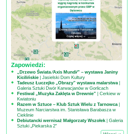
Poznaj
nas
Regulamin
ciacho
c
X
Zapowiedzi:
„Drzewo Świata ⁄Axis Mundi⁄” – wystawa Janiny
Kicilińskie
| Jasielski Dom Kultury
Tadeusz Łuczejko „Obrazy” wystawa malarstwa
|
Galeria Sztuki Dwór Karwacjanów w Gorlicach
Festiwal „Muzyka Zaklęta w Drewnie”
| Cerkiew w
Kwiatoniu
Razem w Sztuce – Klub Sztuk Wielu z Tarnowca
|
Muzeum Narciarstwa im. Stanisława Barabasza w
Cieklinie
Debiutancki wernisaż Małgorzaty Wszołek
| Galeria
Sztuki „Piekarska 2”