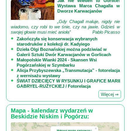
Jak nie Wiedeń to Gorlice!
Mapa
Wystawa Marca Chagalla w
-
Dworze Karwacjanów
filmy
„Gdy Chagall maluje, nigdy nie
z
wiadomo, czy robi to we śnie, czy na jawie. Gdzieś w
drona
swojej głowie musi mieć anioła”
Pablo Picasso
Zakończyła się konserwacja wybranych
Trasy
starodruków z kolekcji dr. Kadyiego
Dzieła Olgi Boznańskiej można podziwiać w
Przepisy
Galerii Sztuki Dwór Karwacjanów w Gorlicach
Małopolskie Wianki 2024 - Skansen Wsi
Dodaj
Pogórzańskiej w Szymbarku
przepis
Alicja Przybyszewska „Transmutacja” - fotorelacja
z wernisażu wystawy
ŚWIAT DZIECIĘCY W RYSUNKU I GRAFICE MARII
Forum
GABRYEL-RUŻYCKIEJ / Fotorelacja
Świat
Więcej ⇒
Wioska
Dom
Mapa - kalendarz wydarzeń w
Ogłoszenia
Beskidzie Niskim i Pogórzu:
Rozrywka