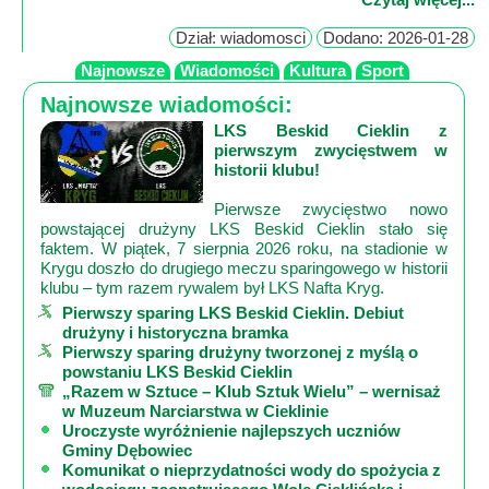
Lokalne
Dział: wiadomosci
Dodano: 2026-01-28
Filmy
Najnowsze
Wiadomości
Kultura
Sport
Kamery
Najnowsze wiadomości:
Informacje
LKS Beskid Cieklin z
pierwszym zwycięstwem w
Przydatne
historii klubu!
Plakaty
Parafia
Pierwsze zwycięstwo nowo
powstającej drużyny LKS Beskid Cieklin stało się
Instytucje
faktem. W piątek, 7 sierpnia 2026 roku, na stadionie w
Organizacje
Krygu doszło do drugiego meczu sparingowego w historii
klubu – tym razem rywalem był LKS Nafta Kryg.
OSP
Pierwszy sparing LKS Beskid Cieklin. Debiut
Cieklin
drużyny i historyczna bramka
Noclegi
Pierwszy sparing drużyny tworzonej z myślą o
powstaniu LKS Beskid Cieklin
Firmy
„Razem w Sztuce – Klub Sztuk Wielu” – wernisaż
w Muzeum Narciarstwa w Cieklinie
Historia
Uroczyste wyróżnienie najlepszych uczniów
Gminy Dębowiec
Komunikat o nieprzydatności wody do spożycia z
Okolica