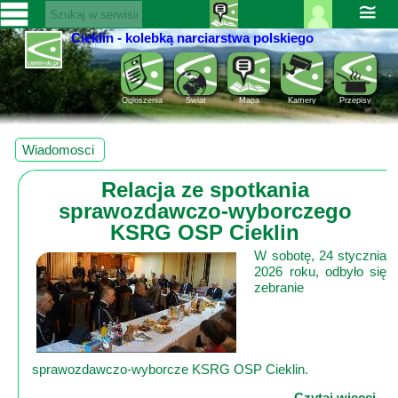
≅
Cieklin - kolebką narciarstwa polskiego
Zaloguj
SERWISY
się ››
CIEKLIN-
Rejestracja
Ogloszenia
Świat
Mapa
Kamery
Przepisy
SKI.PL
Pomoc
Wiadomości
Wiadomosci
Rozrywka
Kultura
Relacja ze spotkania
Sport
sprawozdawczo-wyborczego
Fotorelacja
KSRG OSP Cieklin
Pogoda
W sobotę, 24 stycznia
2026 roku, odbyło się
Z
zebranie
regionu
Narty
sprawozdawczo‑wyborcze KSRG OSP Cieklin.
Ciekawostki
Czytaj więcej...