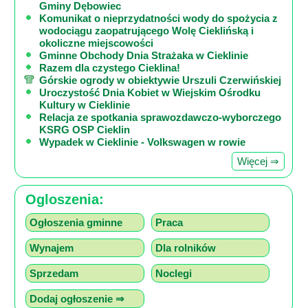
Gminy Dębowiec
Komunikat o nieprzydatności wody do spożycia z
wodociągu zaopatrującego Wolę Cieklińską i
okoliczne miejscowości
Gminne Obchody Dnia Strażaka w Cieklinie
Razem dla czystego Cieklina!
Górskie ogrody w obiektywie Urszuli Czerwińskiej
Uroczystość Dnia Kobiet w Wiejskim Ośrodku
Kultury w Cieklinie
Relacja ze spotkania sprawozdawczo-wyborczego
KSRG OSP Cieklin
Wypadek w Cieklinie - Volkswagen w rowie
Więcej ⇒
Ogloszenia:
Ogłoszenia gminne
Praca
Wynajem
Dla rolników
Sprzedam
Noclegi
Dodaj ogłoszenie ⇒