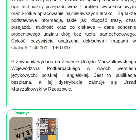
opis techniczny przejazdu wraz z profilem wysokościowym
Mapa
oraz krótkie opracowanie najciekawszych atrakcji. Są także
-
podstawowe informacje, takie jak: długość trasy, czas
przejazdu, trudność oraz co ciekawe – dane odnośnie
Beskid
procentowego udziału dróg bez ruchu samochodowego.
Niski
Całość oczywiście opatrzona dokładnymi mapami w
i
skalach: 1:40 000 – 1:60 000.
Pogórze
Kalendarz
Przewodnik wydano na zlecenie Urzędu Marszałkowskiego
imprez
Województwa Podkarpackiego w dwóch wersjach
językowych: polskiej i angielskiej. Jest to publikacja
i
bezpłatna, a jej dystrybucją zajmuje się Urząd
wydarzeń...
Marszałkowski w Rzeszowie.
Mapa
ze
zdjęciami
Plakaty:
Mapa
z
filmami