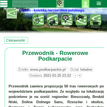
≅
Cieklin - kolebką narciarstwa polskiego
Zaloguj
SERWISY
się ››
CIEKLIN-
Rejestracja
Ogloszenia
Świat
Mapa
Kamery
Przepisy
SKI.PL
Pomoc
Wiadomości
Ciekawostki
Rozrywka
Kultura
Przewodnik - Rowerowe
Sport
Podkarpacie
Fotorelacja
Pogoda
Źródło:
www.podkarpackie.pl
Dział:
lokalne
Dodano:
2021-01-25 23:22
-
+
Z
regionu
Przewodnik zawiera propozycję 50 tras rowerowych po
województwie podkarpackim. Ze względu na lokalizację
Narty
podzielono je na sześć regionów: Bieszczady, Beskid
Niski, Dolina Dolnego Sanu, Rzeszów i okolice,
Ciekawostki