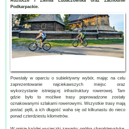
Roztocze i Ziemia Lubaczowska oraz Zachodnie
Lokalne
Podkarpackie.
Filmy
Kamery
Informacje
Przydatne
Plakaty
Parafia
Instytucje
Organizacje
OSP
Powstały w oparciu o subiektywny wybór, mając na celu
zaprezentowanie najciekawszych miejsc oraz
Cieklin
wykorzystanie istniejącej infrastruktury rowerowej. Tam
Noclegi
gdzie było to możliwe trasy poprowadzone zostały
Firmy
oznakowanymi szlakami rowerowymi. Wszystkie trasy mają
postać pętli, a ich długość waha się od kilkunastu do nieco
Historia
ponad czterdziestu kilometrów.
Okolica
W opisie każdej wycieczki zawarto: ogólną charakterystykę,