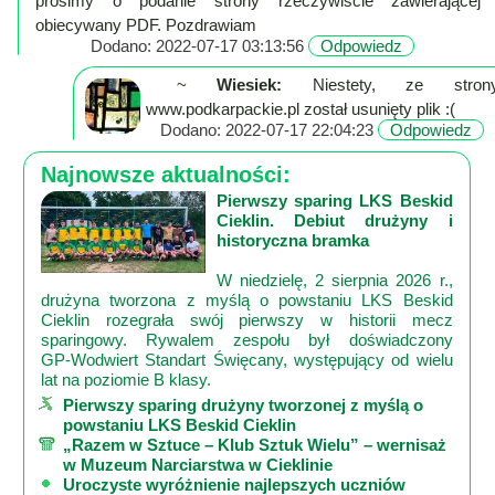
prosimy o podanie strony rzeczywiście zawierającej
Poznaj
obiecywany PDF. Pozdrawiam
nas
Dodano: 2022-07-17 03:13:56
Odpowiedz
Regulamin
~
Wiesiek:
Niestety, ze stron
ciacho
www.podkarpackie.pl został usunięty plik :(
c
Dodano: 2022-07-17 22:04:23
Odpowiedz
X
Najnowsze aktualności:
Pierwszy sparing LKS Beskid
Cieklin. Debiut drużyny i
historyczna bramka
W niedzielę, 2 sierpnia 2026 r.,
drużyna tworzona z myślą o powstaniu LKS Beskid
Cieklin rozegrała swój pierwszy w historii mecz
sparingowy. Rywalem zespołu był doświadczony
GP‑Wodwiert Standart Święcany, występujący od wielu
lat na poziomie B klasy.
Pierwszy sparing drużyny tworzonej z myślą o
powstaniu LKS Beskid Cieklin
„Razem w Sztuce – Klub Sztuk Wielu” – wernisaż
w Muzeum Narciarstwa w Cieklinie
Uroczyste wyróżnienie najlepszych uczniów