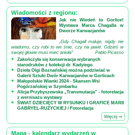
Wiadomości z regionu:
Jak nie Wiedeń to Gorlice!
Wystawa Marca Chagalla w
Dworze Karwacjanów
„Gdy Chagall maluje, nigdy nie
wiadomo, czy robi to we śnie, czy na jawie. Gdzieś w
swojej głowie musi mieć anioła”
Pablo Picasso
Zakończyła się konserwacja wybranych
starodruków z kolekcji dr. Kadyiego
Dzieła Olgi Boznańskiej można podziwiać w
Galerii Sztuki Dwór Karwacjanów w Gorlicach
Małopolskie Wianki 2024 - Skansen Wsi
Pogórzańskiej w Szymbarku
Alicja Przybyszewska „Transmutacja” - fotorelacja
z wernisażu wystawy
ŚWIAT DZIECIĘCY W RYSUNKU I GRAFICE MARII
GABRYEL-RUŻYCKIEJ / Fotorelacja
Więcej ⇒
Mapa - kalendarz wydarzeń w