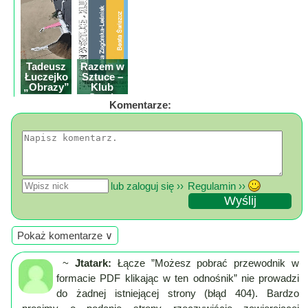
Mapa
-
filmy
z
Tadeusz
Razem w
drona
Łuczejko
Sztuce –
„Obrazy”
Klub
Trasy
wystawa
Sztuk
Komentarze:
malarstwa
Wielu z
Tarnowca
Przepisy
Dodaj
przepis
lub zaloguj się ››
Regulamin ››
Forum
Świat
Wioska
Pokaż komentarze ∨
Dom
~
Jtatark:
Łącze ”Możesz pobrać przewodnik w
Ogłoszenia
formacie PDF klikając w ten odnośnik” nie prowadzi
Rozrywka
do żadnej istniejącej strony (błąd 404). Bardzo