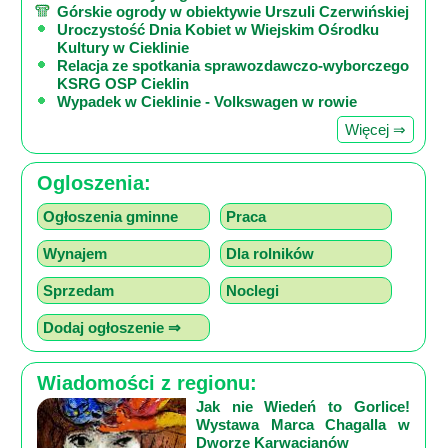
Górskie ogrody w obiektywie Urszuli Czerwińskiej
Uroczystość Dnia Kobiet w Wiejskim Ośrodku
Kultury w Cieklinie
Relacja ze spotkania sprawozdawczo-wyborczego
KSRG OSP Cieklin
Wypadek w Cieklinie - Volkswagen w rowie
Więcej ⇒
Ogloszenia:
Ogłoszenia gminne
Praca
Wynajem
Dla rolników
Sprzedam
Noclegi
Dodaj ogłoszenie ⇒
Wiadomości z regionu:
Jak nie Wiedeń to Gorlice!
Wystawa Marca Chagalla w
Dworze Karwacjanów