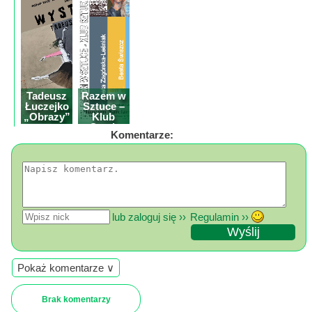
Tadeusz
Razem w
Łuczejko
Sztuce –
„Obrazy”
Klub
wystawa
Sztuk
Komentarze:
malarstwa
Wielu z
Tarnowca
lub zaloguj się ››
Regulamin ››
Pokaż komentarze ∨
Brak komentarzy