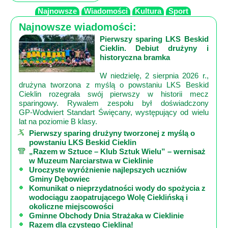
Najnowsze
Wiadomości
Kultura
Sport
Najnowsze wiadomości:
Pierwszy sparing LKS Beskid
Cieklin. Debiut drużyny i
historyczna bramka
W niedzielę, 2 sierpnia 2026 r.,
drużyna tworzona z myślą o powstaniu LKS Beskid
Cieklin rozegrała swój pierwszy w historii mecz
sparingowy. Rywalem zespołu był doświadczony
GP‑Wodwiert Standart Święcany, występujący od wielu
lat na poziomie B klasy.
Pierwszy sparing drużyny tworzonej z myślą o
powstaniu LKS Beskid Cieklin
„Razem w Sztuce – Klub Sztuk Wielu” – wernisaż
w Muzeum Narciarstwa w Cieklinie
Uroczyste wyróżnienie najlepszych uczniów
Gminy Dębowiec
Komunikat o nieprzydatności wody do spożycia z
wodociągu zaopatrującego Wolę Cieklińską i
okoliczne miejscowości
Gminne Obchody Dnia Strażaka w Cieklinie
Razem dla czystego Cieklina!