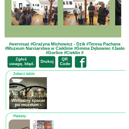
#wernisaż
#Grażyna Michowicz - Dzik
#Teresa Pachana
#Muzeum Narciarstwa w Cieklinie
#Gmina Dębowiec
#Jasło
#Gorlice
#Cieklin
#
Zgłoś
QR
×
Drukuj
uwagę, błąd.
Code
Zobacz także
Wirtualny spacer
po muzeum -
panorama
sferyczna
Plakaty: