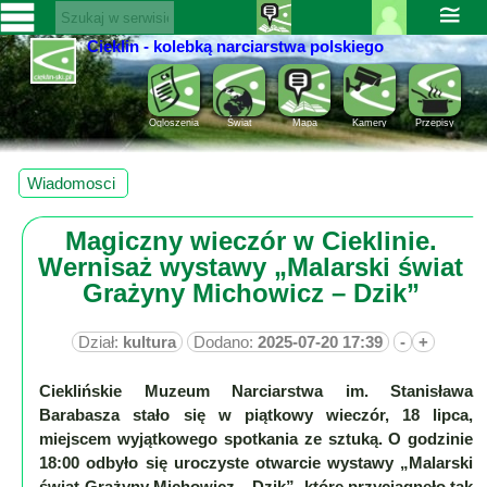
≅
Cieklin - kolebką narciarstwa polskiego
Zaloguj
SERWISY
się ››
CIEKLIN-
Rejestracja
Ogloszenia
Świat
Mapa
Kamery
Przepisy
SKI.PL
Pomoc
Wiadomości
Wiadomosci
Rozrywka
Kultura
Magiczny wieczór w Cieklinie.
Sport
Wernisaż wystawy „Malarski świat
Fotorelacja
Grażyny Michowicz – Dzik”
Pogoda
Dział:
kultura
Dodano:
2025-07-20 17:39
-
+
Z
regionu
Cieklińskie Muzeum Narciarstwa im. Stanisława
Barabasza stało się w piątkowy wieczór, 18 lipca,
Narty
miejscem wyjątkowego spotkania ze sztuką. O godzinie
18:00 odbyło się uroczyste otwarcie wystawy „Malarski
Ciekawostki
świat Grażyny Michowicz – Dzik”, które przyciągnęło tak