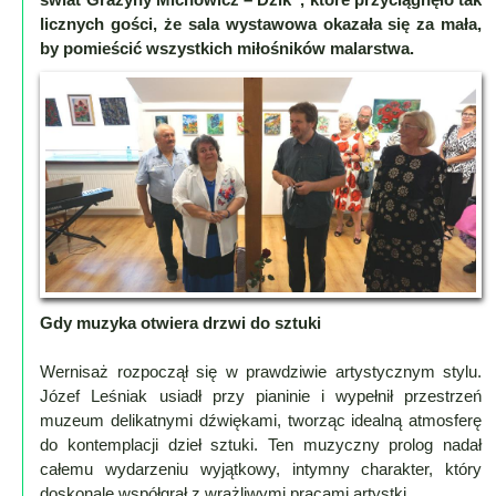
Lokalne
licznych gości, że sala wystawowa okazała się za mała,
Filmy
by pomieścić wszystkich miłośników malarstwa.
Kamery
Informacje
Przydatne
Plakaty
Parafia
Instytucje
Organizacje
OSP
Gdy muzyka otwiera drzwi do sztuki
Cieklin
Noclegi
Wernisaż rozpoczął się w prawdziwie artystycznym stylu.
Firmy
Józef Leśniak usiadł przy pianinie i wypełnił przestrzeń
muzeum delikatnymi dźwiękami, tworząc idealną atmosferę
Historia
do kontemplacji dzieł sztuki. Ten muzyczny prolog nadał
całemu wydarzeniu wyjątkowy, intymny charakter, który
Okolica
doskonale współgrał z wrażliwymi pracami artystki.