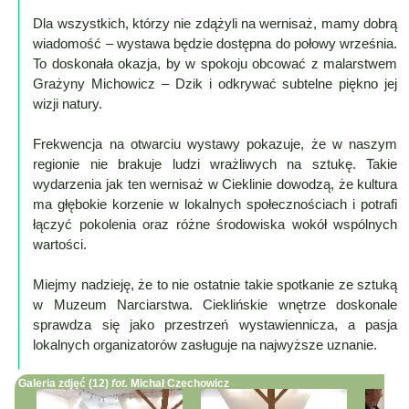
Poznaj
Dla wszystkich, którzy nie zdążyli na wernisaż, mamy dobrą
nas
wiadomość – wystawa będzie dostępna do połowy września.
Regulamin
To doskonała okazja, by w spokoju obcować z malarstwem
ciacho
Grażyny Michowicz – Dzik i odkrywać subtelne piękno jej
wizji natury.
c
X
Frekwencja na otwarciu wystawy pokazuje, że w naszym
regionie nie brakuje ludzi wrażliwych na sztukę. Takie
wydarzenia jak ten wernisaż w Cieklinie dowodzą, że kultura
ma głębokie korzenie w lokalnych społecznościach i potrafi
łączyć pokolenia oraz różne środowiska wokół wspólnych
wartości.
Miejmy nadzieję, że to nie ostatnie takie spotkanie ze sztuką
w Muzeum Narciarstwa. Cieklińskie wnętrze doskonale
sprawdza się jako przestrzeń wystawiennicza, a pasja
lokalnych organizatorów zasługuje na najwyższe uznanie.
Galeria zdjęć (12)
fot.
Michał Czechowicz