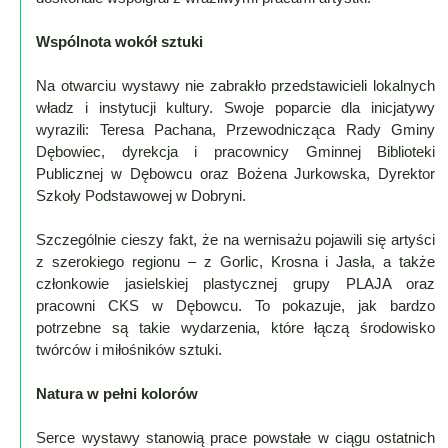
Mapa
Wspólnota wokół sztuki
-
Na otwarciu wystawy nie zabrakło przedstawicieli lokalnych
Beskid
władz i instytucji kultury. Swoje poparcie dla inicjatywy
Niski
wyrazili: Teresa Pachana, Przewodnicząca Rady Gminy
i
Dębowiec, dyrekcja i pracownicy Gminnej Biblioteki
Pogórze
Publicznej w Dębowcu oraz Bożena Jurkowska, Dyrektor
Kalendarz
Szkoły Podstawowej w Dobryni.
imprez
Szczególnie cieszy fakt, że na wernisażu pojawili się artyści
i
z szerokiego regionu – z Gorlic, Krosna i Jasła, a także
wydarzeń...
członkowie jasielskiej plastycznej grupy PLAJA oraz
Mapa
pracowni CKS w Dębowcu. To pokazuje, jak bardzo
ze
potrzebne są takie wydarzenia, które łączą środowisko
zdjęciami
twórców i miłośników sztuki.
Mapa
Natura w pełni kolorów
z
filmami
Serce wystawy stanowią prace powstałe w ciągu ostatnich