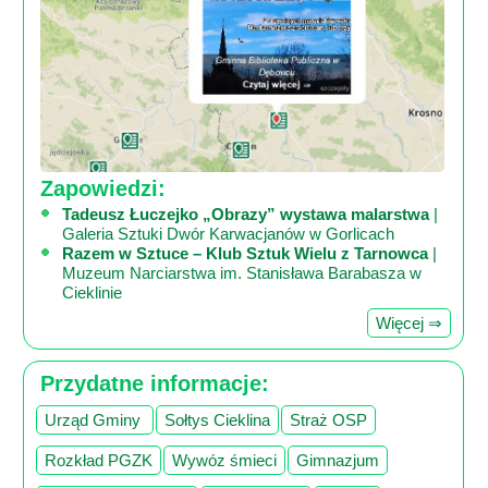
Zapowiedzi:
Tadeusz Łuczejko „Obrazy” wystawa malarstwa
|
Galeria Sztuki Dwór Karwacjanów w Gorlicach
Razem w Sztuce – Klub Sztuk Wielu z Tarnowca
|
Muzeum Narciarstwa im. Stanisława Barabasza w
Cieklinie
Więcej ⇒
Przydatne informacje:
Urząd Gminy
Sołtys Cieklina
Straż OSP
Rozkład PGZK
Wywóz śmieci
Gimnazjum