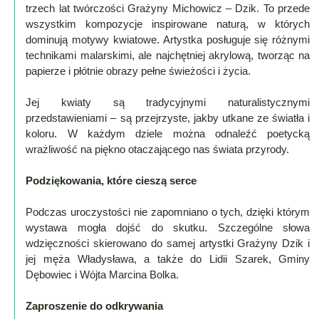
Mapa
trzech lat twórczości Grażyny Michowicz – Dzik. To przede
-
wszystkim kompozycje inspirowane naturą, w których
dominują motywy kwiatowe. Artystka posługuje się różnymi
filmy
technikami malarskimi, ale najchętniej akrylową, tworząc na
z
papierze i płótnie obrazy pełne świeżości i życia.
drona
Trasy
Jej kwiaty są tradycyjnymi naturalistycznymi
przedstawieniami – są przejrzyste, jakby utkane ze światła i
Przepisy
koloru. W każdym dziele można odnaleźć poetycką
Dodaj
wrażliwość na piękno otaczającego nas świata przyrody.
przepis
Podziękowania, które cieszą serce
Forum
Podczas uroczystości nie zapomniano o tych, dzięki którym
Świat
wystawa mogła dojść do skutku. Szczególne słowa
Wioska
wdzięczności skierowano do samej artystki Grażyny Dzik i
Dom
jej męża Władysława, a także do Lidii Szarek, Gminy
Ogłoszenia
Dębowiec i Wójta Marcina Bolka.
Rozrywka
Zaproszenie do odkrywania