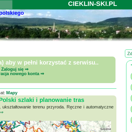
CIEKLIN-SKI.PL
 polskiego
Zd
 aby w pełni korzystać z serwisu..
Zaloguj się ⇒
racja nowego konta ⇒
at:
Mapy
olski szlaki i planowanie tras
e, ukształtowanie terenu przyroda. Ręczne i automatyczne
 ⇒