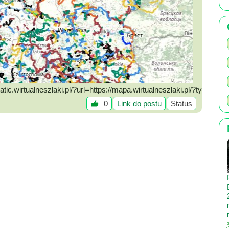
atic.wirtualneszlaki.pl/?url=https://mapa.wirtualneszlaki.pl/?ty
0
Link do postu
Status