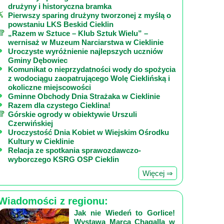
drużyny i historyczna bramka
Pierwszy sparing drużyny tworzonej z myślą o
powstaniu LKS Beskid Cieklin
„Razem w Sztuce – Klub Sztuk Wielu” –
wernisaż w Muzeum Narciarstwa w Cieklinie
Uroczyste wyróżnienie najlepszych uczniów
Gminy Dębowiec
Komunikat o nieprzydatności wody do spożycia
z wodociągu zaopatrującego Wolę Cieklińską i
okoliczne miejscowości
Gminne Obchody Dnia Strażaka w Cieklinie
Razem dla czystego Cieklina!
Górskie ogrody w obiektywie Urszuli
Czerwińskiej
Uroczystość Dnia Kobiet w Wiejskim Ośrodku
Kultury w Cieklinie
Relacja ze spotkania sprawozdawczo-
wyborczego KSRG OSP Cieklin
Więcej ⇒
Wiadomości z regionu:
Jak nie Wiedeń to Gorlice!
Wystawa Marca Chagalla w