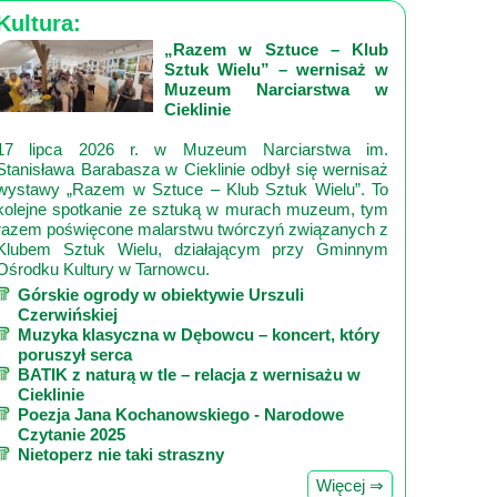
Kultura:
„Razem w Sztuce – Klub
Sztuk Wielu” – wernisaż w
Muzeum Narciarstwa w
Cieklinie
17 lipca 2026 r. w Muzeum Narciarstwa im.
Stanisława Barabasza w Cieklinie odbył się wernisaż
wystawy „Razem w Sztuce – Klub Sztuk Wielu”. To
kolejne spotkanie ze sztuką w murach muzeum, tym
razem poświęcone malarstwu twórczyń związanych z
Klubem Sztuk Wielu, działającym przy Gminnym
Ośrodku Kultury w Tarnowcu.
Górskie ogrody w obiektywie Urszuli
Czerwińskiej
Muzyka klasyczna w Dębowcu – koncert, który
poruszył serca
BATIK z naturą w tle – relacja z wernisażu w
Cieklinie
Poezja Jana Kochanowskiego - Narodowe
Czytanie 2025
Nietoperz nie taki straszny
Więcej ⇒