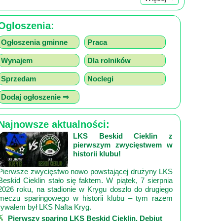
Ogloszenia:
Ogłoszenia gminne
Praca
Wynajem
Dla rolników
Sprzedam
Noclegi
Dodaj ogłoszenie ⇒
Najnowsze aktualności:
LKS Beskid Cieklin z
pierwszym zwycięstwem w
historii klubu!
Pierwsze zwycięstwo nowo powstającej drużyny LKS
Beskid Cieklin stało się faktem. W piątek, 7 sierpnia
2026 roku, na stadionie w Krygu doszło do drugiego
meczu sparingowego w historii klubu – tym razem
rywalem był LKS Nafta Kryg.
Pierwszy sparing LKS Beskid Cieklin. Debiut