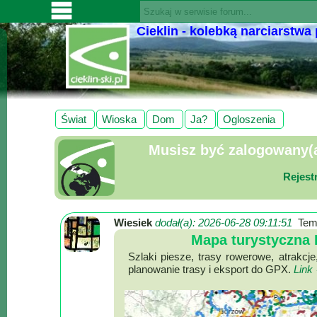
Cieklin - kolebką narciarstwa
SERWISY
CIEKLIN-
SKI.PL
Wiadomości
Świat
Wioska
Dom
Ja?
Ogloszenia
Kultura
Musisz być zalogowany(a)
Sport
Fotorelacja
Rejest
Pogoda
Wiesiek
dodał(a): 2026-06-28 09:11:51
Tem
Z
Mapa turystyczna P
regionu
Szlaki piesze, trasy rowerowe, atrakcj
planowanie trasy i eksport do GPX.
Link
Narty
Ciekawostki