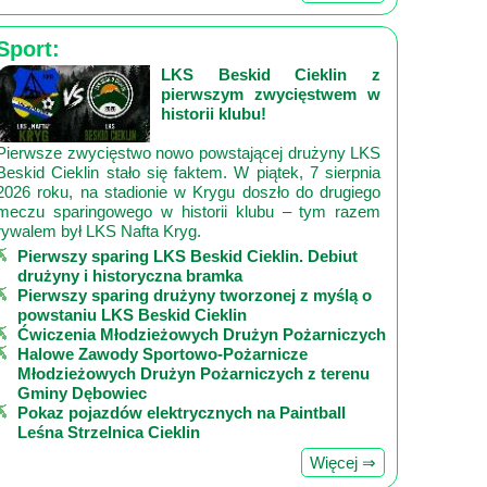
Sport:
LKS Beskid Cieklin z
pierwszym zwycięstwem w
historii klubu!
Pierwsze zwycięstwo nowo powstającej drużyny LKS
Beskid Cieklin stało się faktem. W piątek, 7 sierpnia
2026 roku, na stadionie w Krygu doszło do drugiego
meczu sparingowego w historii klubu – tym razem
rywalem był LKS Nafta Kryg.
Pierwszy sparing LKS Beskid Cieklin. Debiut
drużyny i historyczna bramka
Pierwszy sparing drużyny tworzonej z myślą o
powstaniu LKS Beskid Cieklin
Ćwiczenia Młodzieżowych Drużyn Pożarniczych
Halowe Zawody Sportowo-Pożarnicze
Młodzieżowych Drużyn Pożarniczych z terenu
Gminy Dębowiec
Pokaz pojazdów elektrycznych na Paintball
Leśna Strzelnica Cieklin
Więcej ⇒