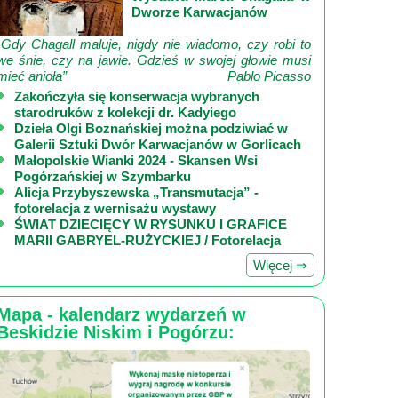
Dworze Karwacjanów
„Gdy Chagall maluje, nigdy nie wiadomo, czy robi to
we śnie, czy na jawie. Gdzieś w swojej głowie musi
mieć anioła”
Pablo Picasso
Zakończyła się konserwacja wybranych
starodruków z kolekcji dr. Kadyiego
Dzieła Olgi Boznańskiej można podziwiać w
Galerii Sztuki Dwór Karwacjanów w Gorlicach
Małopolskie Wianki 2024 - Skansen Wsi
Pogórzańskiej w Szymbarku
Alicja Przybyszewska „Transmutacja” -
fotorelacja z wernisażu wystawy
ŚWIAT DZIECIĘCY W RYSUNKU I GRAFICE
MARII GABRYEL-RUŻYCKIEJ / Fotorelacja
Więcej ⇒
Mapa - kalendarz wydarzeń w
Beskidzie Niskim i Pogórzu: