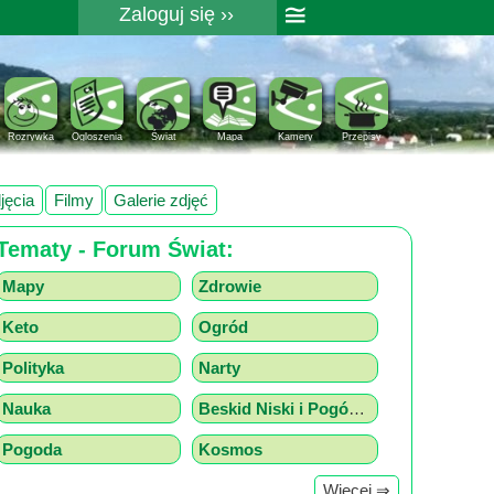
≅
Zaloguj się ››
Rejestracja
Pomoc
Rozrywka
Ogloszenia
Świat
Mapa
Kamery
Przepisy
jęcia
Filmy
Galerie zdjęć
Tematy - Forum Świat:
Mapy
Zdrowie
Keto
Ogród
Polityka
Narty
Nauka
Beskid Niski i Pogórze z drona
Pogoda
Kosmos
Więcej ⇒