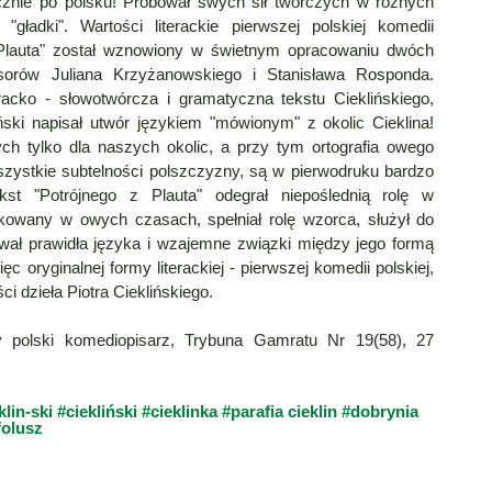
ącznie po polsku! Próbował swych sił twórczych w różnych
gładki". Wartości literackie pierwszej polskiej komedii
Plauta" został wznowiony w świetnym opracowaniu dwóch
esorów Juliana Krzyżanowskiego i Stanisława Rosponda.
racko - słowotwórcza i gramatyczna tekstu Cieklińskiego,
ński napisał utwór językiem "mówionym" z okolic Cieklina!
h tylko dla naszych okolic, a przy tym ortografia owego
 wszystkie subtelności polszczyzny, są w pierwodruku bardzo
st "Potrójnego z Plauta" odegrał niepoślednią rolę w
ukowany w owych czasach, spełniał rolę wzorca, służył do
łtował prawidła języka i wzajemne związki między jego formą
c oryginalnej formy literackiej - pierwszej komedii polskiej,
ci dzieła Piotra Cieklińskiego.
zy polski komediopisarz, Trybuna Gamratu Nr 19(58), 27
klin-ski
#ciekliński
#cieklinka
#parafia cieklin
#dobrynia
folusz
×