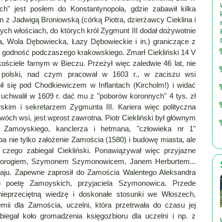
ich" jest posłem do Konstantynopola, gdzie zabawił kilka
em z Jadwigą Broniowską (córką Piotra, dzierżawcy Cieklina i
nnych włościach, do których król Zygmunt III dodał dożywotnie
 Wola Dębowiecka, Łazy Dębowieckie i in.) graniczące z
mu godność podczaszego krakowskiego. Zmarł Ciekliński 14 V
kościele farnym w Bieczu. Przeżył więc zaledwie 46 lat, nie
 polski, nad czym pracował w 1603 r., w zaciszu wsi
 bił się pod Chodkiewiczem w Inflantach (Kircholm!) i widać
uchwalił w 1609 r. dać mu z "poborów koronnych" 4 tys. zł
wskim i sekretarzem Zygmunta III. Kariera więc polityczna
wóch wsi, jest wprost zawrotna. Piotr Ciekliński był głównym
na Zamoyskiego, kanclerza i hetmana, "człowieka nr 1"
a nie tylko założenie Zamościa (1580) i budowę miasta, ale
 czego zabiegał Ciekliński. Ponawiązywał więc przyjazne
trorogiem, Szymonem Szymonowicem, Janem Herburtem...
kraju. Zapewne zaprosił do Zamościa Walentego Aleksandra
o poetę Zamoyskich, przyjaciela Szymonowica. Przede
ieprzeciętną wiedzę i doskonałe stosunki we Włoszech,
ii dla Zamościa, uczelni, która przetrwała do czasu jej
biegał koło gromadzenia księgozbioru dla uczelni i np. z