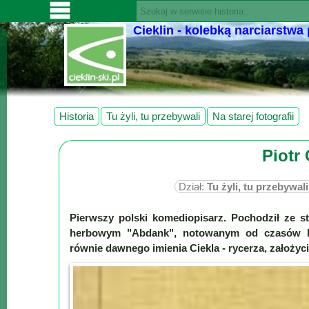
Cieklin - kolebką narciarstwa
SERWISY
CIEKLIN-
SKI.PL
Wiadomości
Historia
Tu żyli, tu przebywali
Na starej fotografii
Kultura
Piotr 
Sport
Fotorelacja
Dział:
Tu żyli, tu przebywali
Pogoda
Pierwszy polski komediopisarz. Pochodził ze st
Z
herbowym "Abdank", notowanym od czasów B
regionu
równie dawnego imienia Ciekla - rycerza, założycie
Narty
Ciekawostki