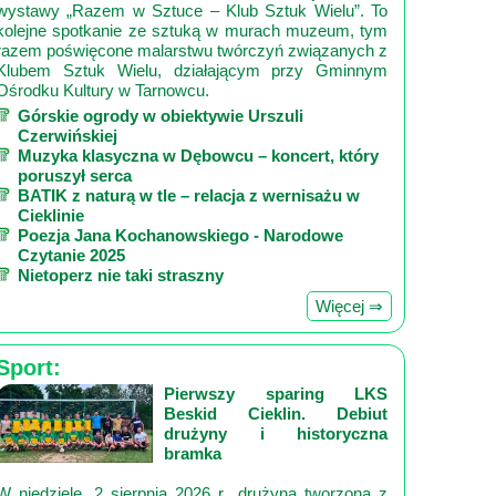
wystawy „Razem w Sztuce – Klub Sztuk Wielu”. To
kolejne spotkanie ze sztuką w murach muzeum, tym
razem poświęcone malarstwu twórczyń związanych z
Klubem Sztuk Wielu, działającym przy Gminnym
Ośrodku Kultury w Tarnowcu.
Górskie ogrody w obiektywie Urszuli
Czerwińskiej
Muzyka klasyczna w Dębowcu – koncert, który
poruszył serca
BATIK z naturą w tle – relacja z wernisażu w
Cieklinie
Poezja Jana Kochanowskiego - Narodowe
Czytanie 2025
Nietoperz nie taki straszny
Więcej ⇒
Sport:
Pierwszy sparing LKS
Beskid Cieklin. Debiut
drużyny i historyczna
bramka
W niedzielę, 2 sierpnia 2026 r., drużyna tworzona z