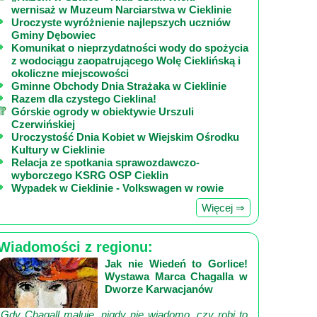
wernisaż w Muzeum Narciarstwa w Cieklinie
Uroczyste wyróżnienie najlepszych uczniów
Gminy Dębowiec
Komunikat o nieprzydatności wody do spożycia
z wodociągu zaopatrującego Wolę Cieklińską i
okoliczne miejscowości
Gminne Obchody Dnia Strażaka w Cieklinie
Razem dla czystego Cieklina!
Górskie ogrody w obiektywie Urszuli
Czerwińskiej
Uroczystość Dnia Kobiet w Wiejskim Ośrodku
Kultury w Cieklinie
Relacja ze spotkania sprawozdawczo-
wyborczego KSRG OSP Cieklin
Wypadek w Cieklinie - Volkswagen w rowie
Więcej ⇒
Wiadomości z regionu:
Jak nie Wiedeń to Gorlice!
Wystawa Marca Chagalla w
Dworze Karwacjanów
„Gdy Chagall maluje, nigdy nie wiadomo, czy robi to