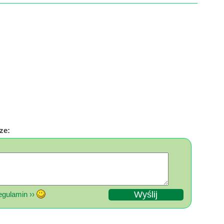
ze:
gulamin ››