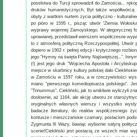
poselstwa do Turcji sprowadził do Zamościa... ręko
druków humanistycznych. Był także współtwórcą s
obyty z wartkim nurtem życia polityczno - kulturalne
po pióro w 1595 r., pisząc utwór "Ziemia Wołoska
wyprawy wojennej Zamoyskiego. W alegorycznej formi
uprawianej, przedstawił wierszem współczesne wypad
to z atmosferą polityczną Rzeczypospolitej. Utwór
dopiero w 1902 r. pełnej edycji i krytycznego rozbio
jego "Hymny na święta Panny Najświętszej...". Inn
(!) jest jego druk "Wojciecha Apostoła i Arcybisk
miejsce w skarbnicy kultury polskiej dało Ciekliński
w Zamościu w 1597 roku, a w rzeczywistości wyszł
miano "pierwszego komediopisarza polskiego". Jes
"Trinummus". Ciekliński, jak to wnikliwie wyliczyli z
dosłownie, aż 1164, ale akcję utworu ze starożytny
oryginalnych własnych wierszy i wszystko wystyliz
badacze literatury, do realiów współczesnego ży
kontusze i mieszczańskie czamary, postaciom podsu
Zygmunta III Wazy, bawiąc wybornie satyrą politycz
scenie!Ciekliński jest postacią ze wszech miar wy