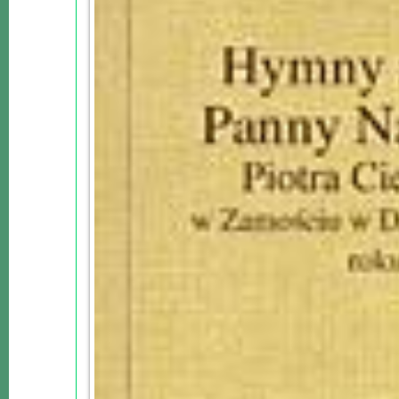
Lokalne
Filmy
Kamery
Informacje
Przydatne
Plakaty
Parafia
Instytucje
Organizacje
OSP
Cieklin
Noclegi
Firmy
Historia
Okolica