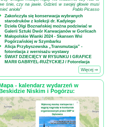
we śnie, czy na jawie. Gdzieś w swojej głowie musi
mieć anioła”
Pablo Picasso
Zakończyła się konserwacja wybranych
starodruków z kolekcji dr. Kadyiego
Dzieła Olgi Boznańskiej można podziwiać w
Galerii Sztuki Dwór Karwacjanów w Gorlicach
Małopolskie Wianki 2024 - Skansen Wsi
Pogórzańskiej w Szymbarku
Alicja Przybyszewska „Transmutacja” -
fotorelacja z wernisażu wystawy
ŚWIAT DZIECIĘCY W RYSUNKU I GRAFICE
MARII GABRYEL-RUŻYCKIEJ / Fotorelacja
Więcej ⇒
Mapa - kalendarz wydarzeń w
Beskidzie Niskim i Pogórzu: