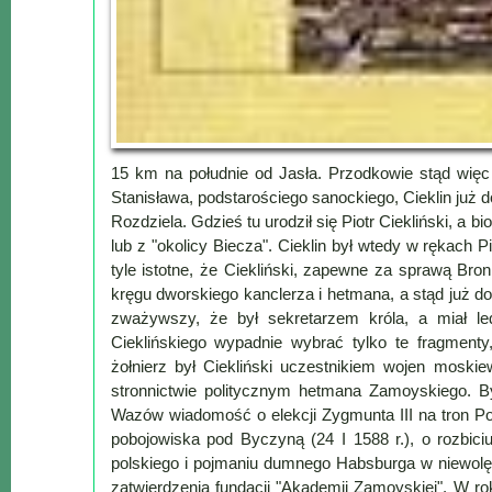
Mapa
-
filmy
z
drona
Trasy
15 km na południe od Jasła. Przodkowie stąd więc w
Stanisława, podstarościego sanockiego, Cieklin już do
Przepisy
Rozdziela. Gdzieś tu urodził się Piotr Ciekliński, a 
Dodaj
lub z "okolicy Biecza". Cieklin był wtedy w rękach 
przepis
tyle istotne, że Ciekliński, zapewne za sprawą Bro
kręgu dworskiego kanclerza i hetmana, a stąd już do 
Forum
zważywszy, że był sekretarzem króla, a miał led
Świat
Cieklińskiego wypadnie wybrać tylko te fragmenty,
Wioska
żołnierz był Ciekliński uczestnikiem wojen moskie
stronnictwie politycznym hetmana Zamoyskiego. B
Dom
Wazów wiadomość o elekcji Zygmunta III na tron Pol
Ogłoszenia
pobojowiska pod Byczyną (24 I 1588 r.), o rozbici
Rozrywka
polskiego i pojmaniu dumnego Habsburga w niewolę.
zatwierdzenia fundacji "Akademii Zamoyskiej". W ro