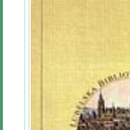
Mapa
-
Beskid
Niski
i
Pogórze
Kalendarz
imprez
i
wydarzeń...
Mapa
ze
zdjęciami
Mapa
z
filmami