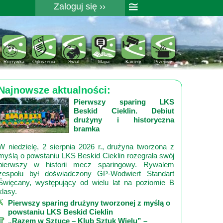
≅
Zaloguj się ››
Rejestracja
Pomoc
Rozrywka
Ogloszenia
Świat
Mapa
Kamery
Przepisy
Najnowsze aktualności:
Pierwszy sparing LKS
Beskid Cieklin. Debiut
drużyny i historyczna
bramka
W niedzielę, 2 sierpnia 2026 r., drużyna tworzona z
myślą o powstaniu LKS Beskid Cieklin rozegrała swój
pierwszy w historii mecz sparingowy. Rywalem
zespołu był doświadczony GP‑Wodwiert Standart
Święcany, występujący od wielu lat na poziomie B
klasy.
Pierwszy sparing drużyny tworzonej z myślą o
powstaniu LKS Beskid Cieklin
„Razem w Sztuce – Klub Sztuk Wielu” –