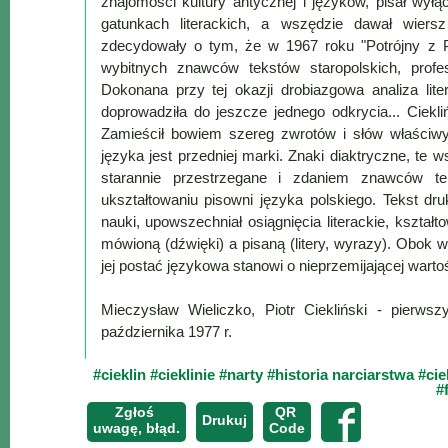
znajomości kultury antycznej i języków, pisał wył
gatunkach literackich, a wszędzie dawał wiersz "
zdecydowały o tym, że w 1967 roku "Potrójny z 
wybitnych znawców tekstów staropolskich, prof
Dokonana przy tej okazji drobiazgowa analiza lite
doprowadziła do jeszcze jednego odkrycia... Ciekli
Zamieścił bowiem szereg zwrotów i słów właściwyc
języka jest przedniej marki. Znaki diaktryczne, te
starannie przestrzegane i zdaniem znawców tek
ukształtowaniu pisowni języka polskiego. Tekst dr
nauki, upowszechniał osiągnięcia literackie, kszta
mówioną (dźwięki) a pisaną (litery, wyrazy). Obok wię
jej postać językowa stanowi o nieprzemijającej wartoś
Mieczysław Wieliczko, Piotr Ciekliński - pierws
października 1977 r.
#cieklin
#cieklinie
#narty
#historia narciarstwa
#cie
#
Zgłoś
QR
Drukuj
uwagę, błąd.
Code