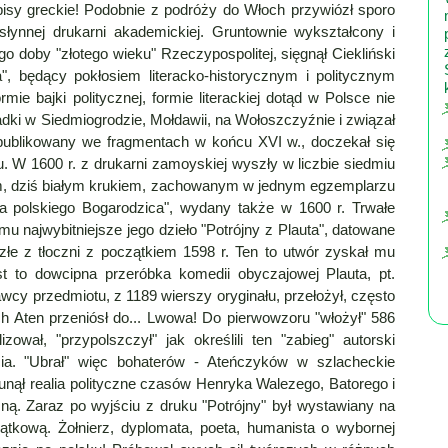
pisy greckie! Podobnie z podróży do Włoch przywiózł sporo
łynnej drukarni akademickiej. Gruntownie wykształcony i
go doby "złotego wieku" Rzeczypospolitej, sięgnął Ciekliński
", będący pokłosiem literacko-historycznym i politycznym
e bajki politycznej, formie literackiej dotąd w Polsce nie
ki w Siedmiogrodzie, Mołdawii, na Wołoszczyźnie i związał
 publikowany we fragmentach w końcu XVI w., doczekał się
ru. W 1600 r. z drukarni zamoyskiej wyszły w liczbie siedmiu
ym, dziś białym krukiem, zachowanym w jednym egzemplarzu
upa polskiego Bogarodzica", wydany także w 1600 r. Trwałe
emu najwybitniejsze jego dzieło "Potrójny z Plauta", datowane
e z tłoczni z początkiem 1598 r. Ten to utwór zyskał mu
t to dowcipna przeróbka komedii obyczajowej Plauta, pt.
nawcy przedmiotu, z 1189 wierszy oryginału, przełożył, często
ch Aten przeniósł do... Lwowa! Do pierwowzoru "włożył" 586
ował, "przypolszczył" jak określili ten "zabieg" autorski
cia. "Ubrał" więc bohaterów - Ateńczyków w szlacheckie
nął realia polityczne czasów Henryka Walezego, Batorego i
ną. Zaraz po wyjściu z druku "Potrójny" był wystawiany na
jątkową. Żołnierz, dyplomata, poeta, humanista o wybornej