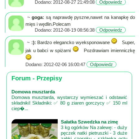
Dodano: 2012-08-27 21:49:08
Odpowiedz
~
goga:
są naprawdę pyszne,nawet na kanapkę do
mięs i wędlin.Polecam
Dodano: 2012-08-19 08:56:38
Odpowiedz
~
:):
Bardzo elegancko wyeksponowane
Super,
jak u babci w spiżarni
Pozdrawiam imienniczkę
Dodano: 2012-02-06 16:00:47
Odpowiedz
Forum - Przepisy
Domowa musztarda
Domowa musztarda, wystarczy wymieszać i odstawić
składniki! Składniki: ✅ 80 g ziaren gorczycy ✅ 150 ml
ciep�...
Sałatka Szwedzka na zimę
3 kg ogórków Na zalewę: - duży
pęczek natki pietruszki - 3 duże
ząbki czosnku - szklanka octu