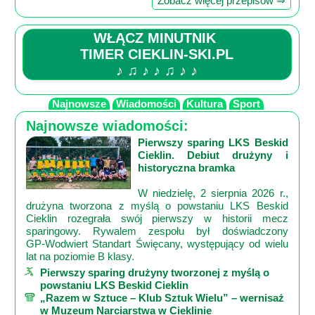
Zobacz więcej przepisów ⇒
WŁĄCZ MINUTNIK
TIMER CIEKLIN-SKI.PL
♪ ♫ ♪ ♪ ♫ ♪ ♪
Najnowsze
Wiadomości
Kultura
Sport
Najnowsze wiadomości:
Pierwszy sparing LKS Beskid
Cieklin. Debiut drużyny i
historyczna bramka
W niedzielę, 2 sierpnia 2026 r.,
drużyna tworzona z myślą o powstaniu LKS Beskid
Cieklin rozegrała swój pierwszy w historii mecz
sparingowy. Rywalem zespołu był doświadczony
GP‑Wodwiert Standart Święcany, występujący od wielu
lat na poziomie B klasy.
Pierwszy sparing drużyny tworzonej z myślą o
powstaniu LKS Beskid Cieklin
„Razem w Sztuce – Klub Sztuk Wielu” – wernisaż
w Muzeum Narciarstwa w Cieklinie