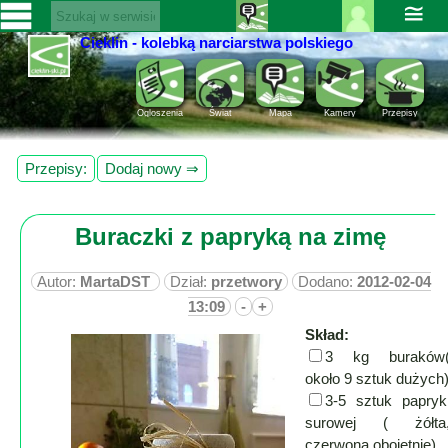
≅
Cieklin - kolebką narciarstwa polskiego
Zaloguj
SERWISY
się ››
CIEKLIN-
Rejestracja
Ogloszenia
Świat
Mapa
Kamery
Przepisy
SKI.PL
Pomoc
Wiadomości
Przepisy:
Dodaj nowy ⇒
Rozrywka
Kultura
Sport
Buraczki z papryką na zimę
Fotorelacja
Pogoda
Autor:
MartaDST
Dział:
przetwory
Dodano:
2012-02-04
13:09
-
+
Z
Skład:
regionu
3 kg buraków
około 9 sztuk dużych
Narty
3-5 sztuk papryk
surowej ( żółta
Ciekawostki
czerwona obojętnie)