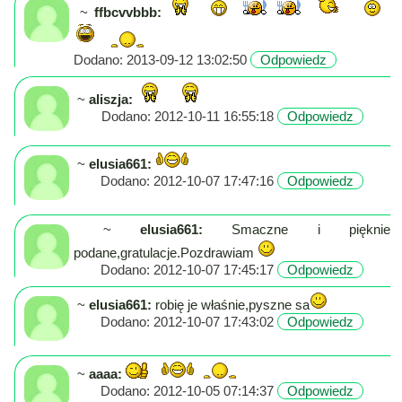
Poznaj
~
ffbcvvbbb:
nas
Regulamin
Dodano: 2013-09-12 13:02:50
Odpowiedz
ciacho
~
aliszja:
c
Dodano: 2012-10-11 16:55:18
Odpowiedz
X
~
elusia661:
Dodano: 2012-10-07 17:47:16
Odpowiedz
~
elusia661:
Smaczne i pięknie
podane,gratulacje.Pozdrawiam
Dodano: 2012-10-07 17:45:17
Odpowiedz
~
elusia661:
robię je właśnie,pyszne sa
Dodano: 2012-10-07 17:43:02
Odpowiedz
~
aaaa:
Dodano: 2012-10-05 07:14:37
Odpowiedz