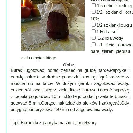
Lokalne
4-5 cebuli średniej
Filmy
1/2 szklanki oct
10%
Kamery
1/2 szklanki cukru
1 łyżka soli
Informacje
1/2 litra wody
Przydatne
3 liście laurowe
Plakaty
parę ziaren pieprzu 
Parafia
ziela alngielskiego
Instytucje
Opis:
Buraki ugotować, obrać zetrzeć na grubej tarce.Paprykę i
Organizacje
cebulę pokroic w drobne paseczki, kostkę, bądź zetrzeć w
OSP
robocie lub na tarce. W dużym garnku zagotować wodę,
Cieklin
cukier, sól ,ocet, pieprz, ziele, liście laurowe i dodać paprykę
Noclegi
z cebulą pogotować 10 min.Do tego dodać przetarte buraki i
Firmy
gotować 5 min.Gorące nakładać do słoików i zakręcać.Gdy
ostygną pasteryzować 20 min od zagotowania wody.
Historia
Tagi: Buraczki z papryką na zimę, przetwory
Okolica