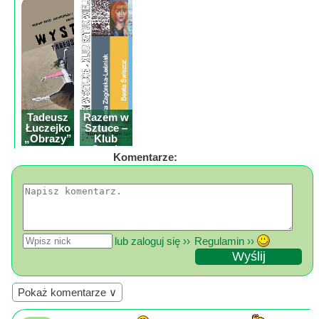
Mapa
-
Lukier plastyczny
filmy
do dekoracji
tortów
z
drona
Trasy
Tadeusz
Razem w
Łuczejko
Sztuce –
Przepisy
„Obrazy”
Klub
Dodaj
wystawa
Sztuk
Komentarze:
malarstwa
Wielu z
przepis
Tarnowca
Forum
Świat
Wioska
lub zaloguj się ››
Regulamin ››
Dom
Ogłoszenia
Rozrywka
Pokaż komentarze ∨