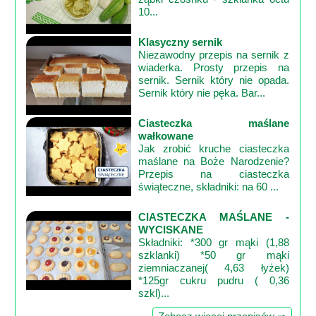
10...
Klasyczny sernik
Niezawodny przepis na sernik z
wiaderka. Prosty przepis na
sernik. Sernik który nie opada.
Sernik który nie pęka. Bar...
Ciasteczka maślane
wałkowane
Jak zrobić kruche ciasteczka
maślane na Boże Narodzenie?
Przepis na ciasteczka
świąteczne, składniki: na 60 ...
CIASTECZKA MAŚLANE -
WYCISKANE
Składniki: *300 gr mąki (1,88
szklanki) *50 gr mąki
ziemniaczanej( 4,63 łyżek)
*125gr cukru pudru ( 0,36
szkl)...