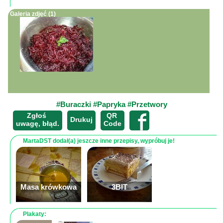
Galeria zdjęć (1)
Mapa
-
Beskid
Niski
i
Pogórze
Kalendarz
#Buraczki
#Papryka
#Przetwory
imprez
Zgłoś
QR
×
Drukuj
i
uwagę, błąd.
Code
wydarzeń...
MartaDST dodał(a) jeszcze inne przepisy, wypróbuj je!
Mapa
ze
zdjęciami
Mapa
Masa krówkowa
3BIT
z
filmami
Plakaty: