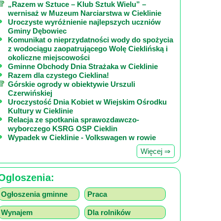
„Razem w Sztuce – Klub Sztuk Wielu” –
wernisaż w Muzeum Narciarstwa w Cieklinie
Uroczyste wyróżnienie najlepszych uczniów
Gminy Dębowiec
Komunikat o nieprzydatności wody do spożycia
z wodociągu zaopatrującego Wolę Cieklińską i
okoliczne miejscowości
Gminne Obchody Dnia Strażaka w Cieklinie
Razem dla czystego Cieklina!
Górskie ogrody w obiektywie Urszuli
Czerwińskiej
Uroczystość Dnia Kobiet w Wiejskim Ośrodku
Kultury w Cieklinie
Relacja ze spotkania sprawozdawczo-
wyborczego KSRG OSP Cieklin
Wypadek w Cieklinie - Volkswagen w rowie
Więcej ⇒
Ogloszenia:
Ogłoszenia gminne
Praca
Wynajem
Dla rolników