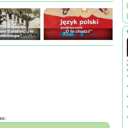
awie Barabaszu w
„O to chodzi!”
eidoscope”
ze: