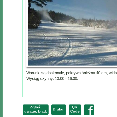
Lokalne
Filmy
Kamery
Informacje
Przydatne
Plakaty
Parafia
Instytucje
Organizacje
OSP
Warunki są doskonałe, pokrywa śnieżna 40 cm, widoc
Cieklin
Wyciąg czynny: 13:00 - 16:00.
Noclegi
Firmy
Historia
Zgłoś
QR
Drukuj
uwagę, błąd.
Code
Okolica