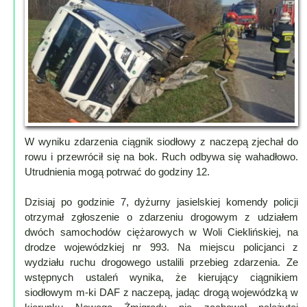
Lokalne
Filmy
Kamery
Informacje
Przydatne
Plakaty
Parafia
W wyniku zdarzenia ciągnik siodłowy z naczepą zjechał do
Instytucje
rowu i przewrócił się na bok. Ruch odbywa się wahadłowo.
Organizacje
Utrudnienia mogą potrwać do godziny 12.
OSP
Cieklin
Dzisiaj po godzinie 7, dyżurny jasielskiej komendy policji
otrzymał zgłoszenie o zdarzeniu drogowym z udziałem
Noclegi
dwóch samochodów ciężarowych w Woli Cieklińskiej, na
Firmy
drodze wojewódzkiej nr 993. Na miejscu policjanci z
wydziału ruchu drogowego ustalili przebieg zdarzenia. Ze
Historia
wstępnych ustaleń wynika, że kierujący ciągnikiem
siodłowym m-ki DAF z naczepą, jadąc drogą wojewódzką w
Okolica