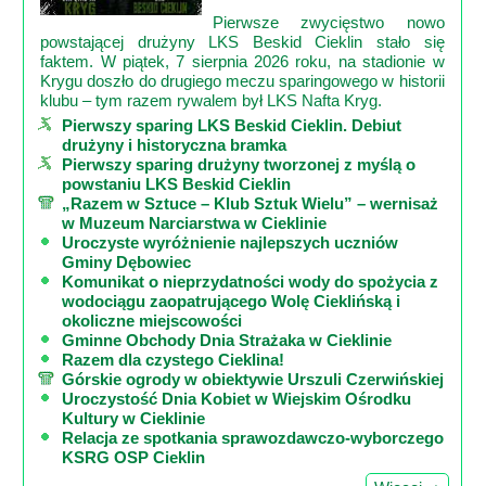
Pierwsze zwycięstwo nowo
powstającej drużyny LKS Beskid Cieklin stało się
faktem. W piątek, 7 sierpnia 2026 roku, na stadionie w
Krygu doszło do drugiego meczu sparingowego w historii
klubu – tym razem rywalem był LKS Nafta Kryg.
Pierwszy sparing LKS Beskid Cieklin. Debiut
drużyny i historyczna bramka
Pierwszy sparing drużyny tworzonej z myślą o
powstaniu LKS Beskid Cieklin
„Razem w Sztuce – Klub Sztuk Wielu” – wernisaż
w Muzeum Narciarstwa w Cieklinie
Uroczyste wyróżnienie najlepszych uczniów
Gminy Dębowiec
Komunikat o nieprzydatności wody do spożycia z
wodociągu zaopatrującego Wolę Cieklińską i
okoliczne miejscowości
Gminne Obchody Dnia Strażaka w Cieklinie
Razem dla czystego Cieklina!
Górskie ogrody w obiektywie Urszuli Czerwińskiej
Uroczystość Dnia Kobiet w Wiejskim Ośrodku
Kultury w Cieklinie
Relacja ze spotkania sprawozdawczo-wyborczego
KSRG OSP Cieklin