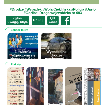
Mapa
-
#Drodze
#Wypadek
#Wola Cieklińska
#Policja
#Jasło
#Gorlice, Droga wojewódzka nr 993
filmy
Zgłoś
QR
z
×
Drukuj
uwagę, błąd.
Code
drona
Zobacz także
Trasy
Przepisy
Dodaj
1 kwietnia
Wypadek na
przepis
rozpoczyna się
drodze
Narodowy Spis
powiatowej w
Powszechny
Łaskach
Plakaty:
Forum
Ludności i
Mieszkań 2021
Świat
Wioska
Zablokowana
Dom
droga
wojewódzka nr
Ogłoszenia
993 w Woli
Cieklińskiej
Rozrywka