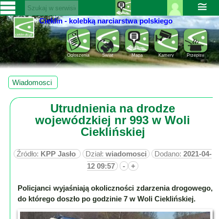
≅
Cieklin - kolebką narciarstwa polskiego
Zaloguj
SERWISY
się ››
CIEKLIN-
Rejestracja
Ogloszenia
Świat
Mapa
Kamery
Przepisy
SKI.PL
Pomoc
Wiadomości
Wiadomosci
Rozrywka
Kultura
Utrudnienia na drodze
Sport
wojewódzkiej nr 993 w Woli
Fotorelacja
Cieklińskiej
Pogoda
Źródło:
KPP Jasło
Dział:
wiadomosci
Dodano:
2021-04-
Z
12 09:57
-
+
regionu
Policjanci wyjaśniają okoliczności zdarzenia drogowego,
Narty
do którego doszło po godzinie 7 w Woli Cieklińskiej.
Ciekawostki