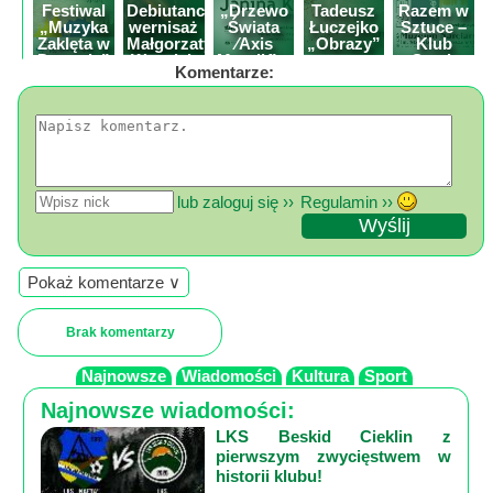
Poznaj
Festiwal
Debiutancki
„Drzewo
Tadeusz
Razem w
„Muzyka
wernisaż
Świata
Łuczejko
Sztuce –
nas
Zaklęta w
Małgorzaty
⁄Axis
„Obrazy”
Klub
Drewnie”
Wszołek
Mundi⁄” –
wystawa
Sztuk
Regulamin
Komentarze:
wystawa
malarstwa
Wielu z
Janiny
Tarnowca
ciacho
Kicilińskie
c
X
lub zaloguj się ››
Regulamin ››
Pokaż komentarze ∨
Brak komentarzy
Najnowsze
Wiadomości
Kultura
Sport
Najnowsze wiadomości:
LKS Beskid Cieklin z
pierwszym zwycięstwem w
historii klubu!