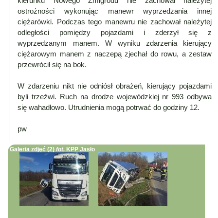
kierunku Nowego Żmigrodu nie zachował należytej
ostrożności wykonując manewr wyprzedzania innej
Mapa
ciężarówki. Podczas tego manewru nie zachował należytej
-
odległości pomiędzy pojazdami i zderzył się z
Beskid
wyprzedzanym manem. W wyniku zdarzenia kierujący
ciężarowym manem z naczepą zjechał do rowu, a zestaw
Niski
przewrócił się na bok.
i
Pogórze
W zdarzeniu nikt nie odniósł obrażeń, kierujący pojazdami
Kalendarz
byli trzeźwi. Ruch na drodze wojewódzkiej nr 993 odbywa
imprez
się wahadłowo. Utrudnienia mogą potrwać do godziny 12.
i
pw
wydarzeń...
Mapa
Galeria zdjęć (2)
fot.
KPP Jasło
ze
zdjęciami
Mapa
z
filmami