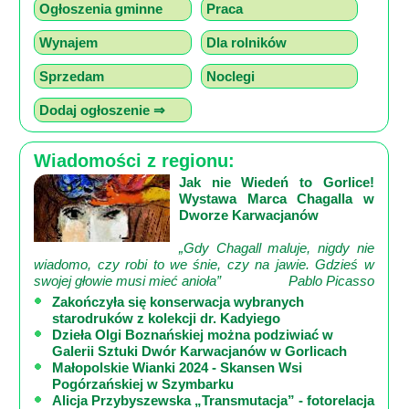
Ogłoszenia gminne
Praca
Wynajem
Dla rolników
Sprzedam
Noclegi
Dodaj ogłoszenie ⇒
Wiadomości z regionu:
Jak nie Wiedeń to Gorlice!
Wystawa Marca Chagalla w
Dworze Karwacjanów
„Gdy Chagall maluje, nigdy nie
wiadomo, czy robi to we śnie, czy na jawie. Gdzieś w
swojej głowie musi mieć anioła”
Pablo Picasso
Zakończyła się konserwacja wybranych
starodruków z kolekcji dr. Kadyiego
Dzieła Olgi Boznańskiej można podziwiać w
Galerii Sztuki Dwór Karwacjanów w Gorlicach
Małopolskie Wianki 2024 - Skansen Wsi
Pogórzańskiej w Szymbarku
Alicja Przybyszewska „Transmutacja” - fotorelacja