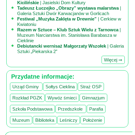
Kicilińskie
| Jasielski Dom Kultury
Tadeusz Łuczejko „Obrazy” wystawa malarstwa
|
Galeria Sztuki Dwór Karwacjanów w Gorlicach
Festiwal „Muzyka Zaklęta w Drewnie”
| Cerkiew w
Kwiatoniu
Razem w Sztuce – Klub Sztuk Wielu z Tarnowca
|
Muzeum Narciarstwa im. Stanisława Barabasza w
Cieklinie
Debiutancki wernisaż Małgorzaty Wszołek
| Galeria
Sztuki „Piekarska 2”
Więcej ⇒
Przydatne informacje:
Urząd Gminy
Sołtys Cieklina
Straż OSP
Rozkład PGZK
Wywóz śmieci
Gimnazjum
Szkoła Podstawowa
Przedszkole
Parafia
Muzeum
Biblioteka
Leśniczy
Położenie