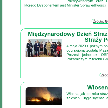
Pokrzywdzonym oraz Po
Mapa
którego Dysponentem jest Minister Sprawiedliwości.
-
filmy
z
Źródło:
G
drona
Trasy
Międzynarodowy Dzień Straża
Straży 
Przepisy
4 maja 2023 r. późnym pop
Dodaj
odprawiona została Msza 
Prezesi jednostek OS
przepis
Pożarniczymi z terenu G
Forum
Świat
Źród
Wioska
Dom
Wiosenn
Ogłoszenia
Wiosną, jak co roku stra
zalesień. Ciągle słychać 
Rozrywka