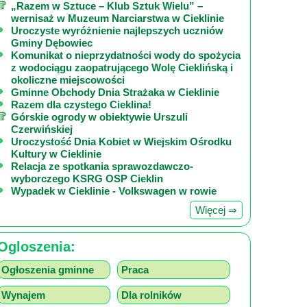
„Razem w Sztuce – Klub Sztuk Wielu” –
wernisaż w Muzeum Narciarstwa w Cieklinie
Uroczyste wyróżnienie najlepszych uczniów
Gminy Dębowiec
Komunikat o nieprzydatności wody do spożycia
z wodociągu zaopatrującego Wolę Cieklińską i
okoliczne miejscowości
Gminne Obchody Dnia Strażaka w Cieklinie
Razem dla czystego Cieklina!
Górskie ogrody w obiektywie Urszuli
Czerwińskiej
Uroczystość Dnia Kobiet w Wiejskim Ośrodku
Kultury w Cieklinie
Relacja ze spotkania sprawozdawczo-
wyborczego KSRG OSP Cieklin
Wypadek w Cieklinie - Volkswagen w rowie
Więcej ⇒
Ogloszenia:
Ogłoszenia gminne
Praca
Wynajem
Dla rolników