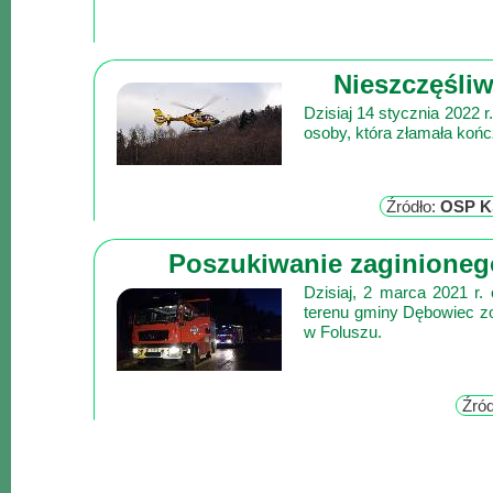
Poznaj
nas
Regulamin
Nieszczęśli
ciacho
Dzisiaj 14 stycznia 2022 
c
osoby, która złamała końc
X
Źródło:
OSP K
Poszukiwanie zaginioneg
Dzisiaj, 2 marca 2021 r.
terenu gminy Dębowiec z
w Foluszu.
Źró