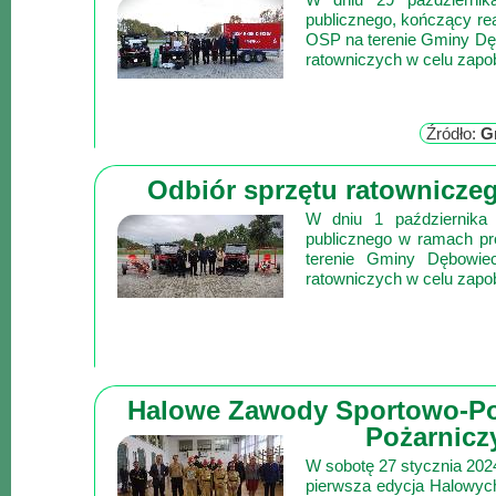
Lokalne
publicznego, kończący re
OSP na terenie Gminy Dęb
Filmy
ratowniczych w celu zapob
Kamery
Informacje
Źródło:
G
Przydatne
Plakaty
Odbiór sprzętu ratownicz
Parafia
W dniu 1 października 
publicznego w ramach pr
Instytucje
terenie Gminy Dębowiec
Organizacje
ratowniczych w celu zapob
OSP
Cieklin
Noclegi
Firmy
Halowe Zawody Sportowo-Po
Pożarnicz
Historia
W sobotę 27 stycznia 202
pierwsza edycja Halowy
Okolica