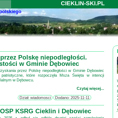
CIEKLIN-SKI.PL
 polskiego
 przez Polskę niepodległości.
stości w Gminie Dębowiec
odzyskania przez Polskę niepodległości w Gminie Dębowiec
 patriotyczne, które rozpoczęła Msza Święta w intencji
fialnym w Dębowcu.
Czytaj więcej...
Dział: wiadomosci
Dodano: 2025-11-11
k OSP KSRG Cieklin i Dębowiec
 2025 r. odbył się odbiór drugiej części zamówienia