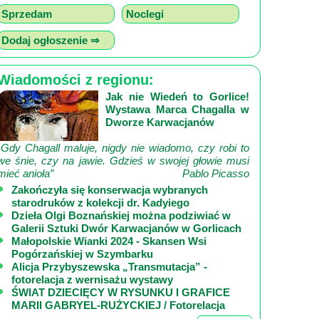
Sprzedam
Noclegi
Dodaj ogłoszenie ⇒
Wiadomości z regionu:
Jak nie Wiedeń to Gorlice!
Wystawa Marca Chagalla w
Dworze Karwacjanów
„Gdy Chagall maluje, nigdy nie wiadomo, czy robi to
we śnie, czy na jawie. Gdzieś w swojej głowie musi
mieć anioła”
Pablo Picasso
Zakończyła się konserwacja wybranych
starodruków z kolekcji dr. Kadyiego
Dzieła Olgi Boznańskiej można podziwiać w
Galerii Sztuki Dwór Karwacjanów w Gorlicach
Małopolskie Wianki 2024 - Skansen Wsi
Pogórzańskiej w Szymbarku
Alicja Przybyszewska „Transmutacja” -
fotorelacja z wernisażu wystawy
ŚWIAT DZIECIĘCY W RYSUNKU I GRAFICE
MARII GABRYEL-RUŻYCKIEJ / Fotorelacja