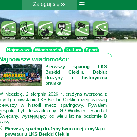
≅
Zaloguj się ››
Rejestracja
Pomoc
Rozrywka
Ogloszenia
Świat
Mapa
Kamery
Przepisy
Najnowsze
Wiadomości
Kultura
Sport
Najnowsze wiadomości:
Pierwszy sparing LKS
Beskid Cieklin. Debiut
drużyny i historyczna
bramka
W niedzielę, 2 sierpnia 2026 r., drużyna tworzona z
myślą o powstaniu LKS Beskid Cieklin rozegrała swój
pierwszy w historii mecz sparingowy. Rywalem
zespołu był doświadczony GP‑Wodwiert Standart
Święcany, występujący od wielu lat na poziomie B
klasy.
Pierwszy sparing drużyny tworzonej z myślą o
powstaniu LKS Beskid Cieklin