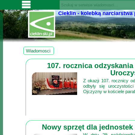
Cieklin - kolebką narciarstwa
SERWISY
CIEKLIN-
SKI.PL
Wiadomości
Wiadomosci
Kultura
107. rocznica odzyskania
Sport
Uroczy
Fotorelacja
Z okazji 107. rocznicy 
Pogoda
odbyły się uroczystości
Ojczyzny w kościele para
Z
regionu
Narty
Nowy sprzęt dla jednoste
Ciekawostki
W dniu 29 października