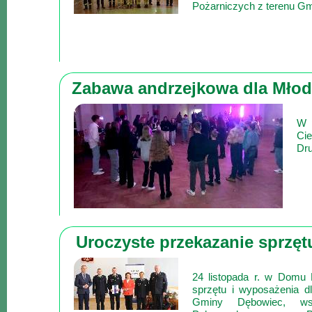
Pożarniczych z terenu G
Mapa
-
Beskid
Niski
Zabawa andrzejkowa dla Młod
i
Pogórze
W 
Kalendarz
Cie
Dru
imprez
i
wydarzeń...
Mapa
ze
Uroczyste przekazanie sprzęt
zdjęciami
Mapa
24 listopada r. w Domu
z
sprzętu i wyposażenia d
filmami
Gminy Dębowiec, ws