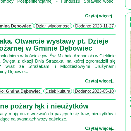
mocy Postpenitencjarnej - Funduszu Sprawiedliwości,
Czytaj więcej...
mina Dębowiec
Dział: wiadomosci
Dodano: 2023-11-27
ka. Otwarcie wystawy pt. Dzieje
Pożarnej w Gminie Dębowiec
ołudniem w kościele pw. Św. Michała Archanioła w Cieklinie
Święta z okazji Dnia Strażaka, na której zgromadzili się
P wraz ze Strażakami i Młodzieżowymi Drużynami
miny Dębowiec.
Czytaj więcej...
ło:
Gmina Dębowiec
Dział: kultura
Dodano: 2023-05-10
e pożary łąk i nieużytków
żacy mają dużo wezwań do palących się traw, nieużytków i
jadące na sygnałach wozy gaśnicze.
Czytaj więcej...