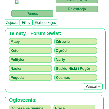
Poznaj
nas
Rejestracja
Pomoc
Regulamin
ciacho
Zdjęcia
Filmy
Galerie zdjęć
c
Tematy - Forum Świat:
X
Mapy
Zdrowie
Keto
Ogród
Polityka
Narty
Nauka
Beskid Niski i Pogórze z drona
Pogoda
Kosmos
Więcej ⇒
Ogloszenia:
Ogłoszenia gminne
Praca