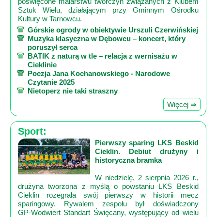
poświęcone malarstwu twórczyń związanych z Klubem
Sztuk Wielu, działającym przy Gminnym Ośrodku
Kultury w Tarnowcu.
Górskie ogrody w obiektywie Urszuli Czerwińskiej
Muzyka klasyczna w Dębowcu – koncert, który
poruszył serca
BATIK z naturą w tle – relacja z wernisażu w
Cieklinie
Poezja Jana Kochanowskiego - Narodowe
Czytanie 2025
Nietoperz nie taki straszny
Więcej ⇒
Sport:
Pierwszy sparing LKS Beskid
Cieklin. Debiut drużyny i
historyczna bramka
W niedzielę, 2 sierpnia 2026 r.,
drużyna tworzona z myślą o powstaniu LKS Beskid
Cieklin rozegrała swój pierwszy w historii mecz
sparingowy. Rywalem zespołu był doświadczony
GP‑Wodwiert Standart Święcany, występujący od wielu