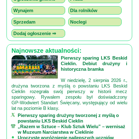
Wynajem
Dla rolników
Sprzedam
Noclegi
Dodaj ogłoszenie ⇒
Najnowsze aktualności:
Pierwszy sparing LKS Beskid
Cieklin. Debiut drużyny i
historyczna bramka
W niedzielę, 2 sierpnia 2026 r.,
drużyna tworzona z myślą o powstaniu LKS Beskid
Cieklin rozegrała swój pierwszy w historii mecz
sparingowy. Rywalem zespołu był doświadczony
GP‑Wodwiert Standart Święcany, występujący od wielu
lat na poziomie B klasy.
Pierwszy sparing drużyny tworzonej z myślą o
powstaniu LKS Beskid Cieklin
„Razem w Sztuce – Klub Sztuk Wielu” – wernisaż
w Muzeum Narciarstwa w Cieklinie
Uroczyste wyróżnienie najlepszych uczniów