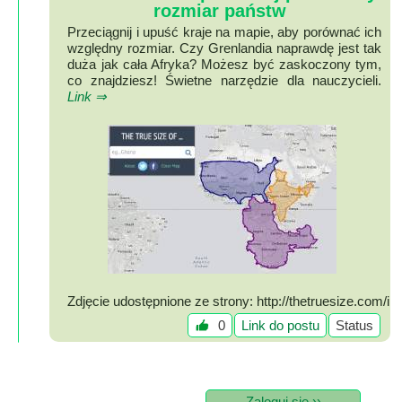
Mapa
rozmiar państw
-
Przeciągnij i upuść kraje na mapie, aby porównać ich
względny rozmiar. Czy Grenlandia naprawdę jest tak
filmy
duża jak cała Afryka? Możesz być zaskoczony tym,
z
co znajdziesz! Świetne narzędzie dla nauczycieli.
Link ⇒
drona
Trasy
Przepisy
Dodaj
przepis
Forum
Świat
Wioska
Zdjęcie udostępnione ze strony: http://thetruesize.com/i
mg/twitter-card-screenshot.jpg
Dom
0
Link do postu
Status
Ogłoszenia
Rozrywka
Zaloguj się ››