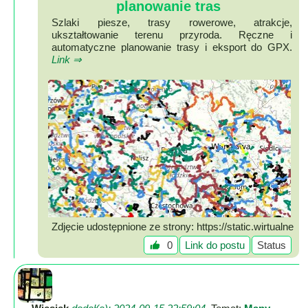
planowanie tras
Lokalne
Szlaki piesze, trasy rowerowe, atrakcje,
Filmy
ukształtowanie terenu przyroda. Ręczne i
Kamery
automatyczne planowanie trasy i eksport do GPX.
Link ⇒
Informacje
Przydatne
Plakaty
Parafia
Instytucje
Organizacje
OSP
Cieklin
Noclegi
Zdjęcie udostępnione ze strony: https://static.wirtualne
Firmy
szlaki.pl/?url=https://mapa.wirtualneszlaki.pl/?type=stat
0
Link do postu
Status
ic
Historia
Okolica