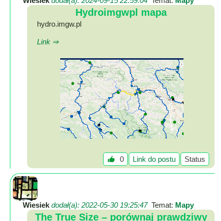
Wiesiek
dodał(a): 2024-09-15 22:59:04
Temat:
Mapy
Hydroimgwpl mapa
Mapa
hydro.imgw.pl
-
Link ⇒
Beskid
Niski
i
Pogórze
Kalendarz
imprez
i
wydarzeń...
Mapa
ze
0
Link do postu
Status
zdjęciami
Mapa
z
Wiesiek
dodał(a): 2022-05-30 19:25:47
Temat:
Mapy
filmami
The True Size – porównaj prawdziwy