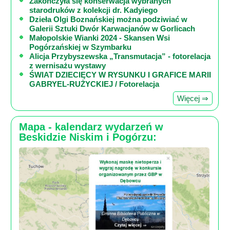
Zakończyła się konserwacja wybranych
starodruków z kolekcji dr. Kadyiego
Dzieła Olgi Boznańskiej można podziwiać w
Galerii Sztuki Dwór Karwacjanów w Gorlicach
Małopolskie Wianki 2024 - Skansen Wsi
Pogórzańskiej w Szymbarku
Alicja Przybyszewska „Transmutacja” - fotorelacja
z wernisażu wystawy
ŚWIAT DZIECIĘCY W RYSUNKU I GRAFICE MARII
GABRYEL-RUŻYCKIEJ / Fotorelacja
Więcej ⇒
Mapa - kalendarz wydarzeń w
Beskidzie Niskim i Pogórzu: