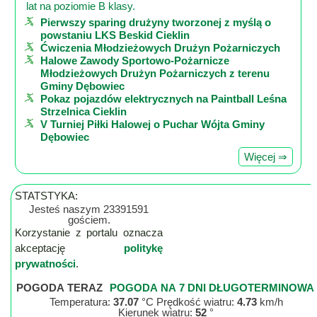
lat na poziomie B klasy.
Pierwszy sparing drużyny tworzonej z myślą o
powstaniu LKS Beskid Cieklin
Ćwiczenia Młodzieżowych Drużyn Pożarniczych
Halowe Zawody Sportowo-Pożarnicze
Młodzieżowych Drużyn Pożarniczych z terenu
Gminy Dębowiec
Pokaz pojazdów elektrycznych na Paintball Leśna
Strzelnica Cieklin
V Turniej Piłki Halowej o Puchar Wójta Gminy
Dębowiec
Więcej ⇒
STATSTYKA:
Jesteś naszym 23391591
gościem.
Korzystanie z portalu oznacza
akceptację
politykę
prywatności
.
POGODA TERAZ
POGODA NA 7 DNI DŁUGOTERMINOWA
Temperatura:
37.07
°C Prędkość wiatru:
4.73
km/h
Kierunek wiatru:
52
°