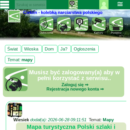
≅
Cieklin - kolebką narciarstwa polskiego
Zaloguj
SERWISY
się ››
CIEKLIN-
Rejestracja
Ogloszenia
Świat
Mapa
Kamery
Przepisy
SKI.PL
Pomoc
Wiadomości
Świat
Wioska
Dom
Ja?
Ogloszenia
Rozrywka
Kultura
Temat:
mapy
Sport
Fotorelacja
Musisz być zalogowany(a) aby w
pełni korzystać z serwisu..
Pogoda
Zaloguj się ⇒
Rejestracja nowego konta ⇒
Z
regionu
Narty
Wiesiek
dodał(a): 2026-06-28 09:11:51
Temat:
Mapy
Mapa turystyczna Polski szlaki i
Ciekawostki